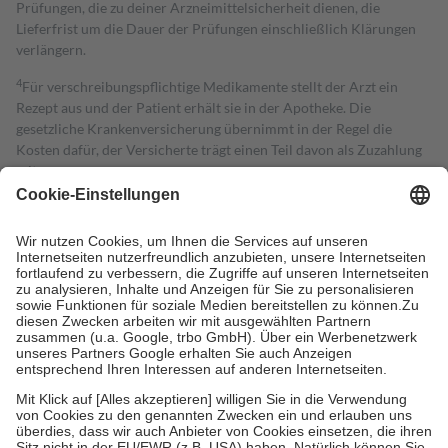
Prüfungen, die zu deiner Arzneimittelsicherheit dienen, die
Lieferfrist um die Dauer der Prüfungen einschließlich Klärungen
verlängern.
4
Für verschreibungspflichtige Medikamente stellt der Arzt ein
Rezept aus und der Patient erhält sie in der Apotheke. Die
gesetzliche Krankenversicherung übernimmt in der Regel die
Kosten dafür, der Versicherte trägt einen Teil davon als Zuzahlung
mit.
Grundsätzlich leisten Mitglieder Zuzahlungen in Höhe von zehn
Prozent des Abgabepreises,
mindestens
jedoch
fünf Euro
und
höchstens zehn Euro.
Es sind jedoch nie mehr als die tatsächlichen
Kosten der Leistung zu entrichten.
Diese Regeln gelten grundsätzlich auch für Online-Apotheken.
Bei Heilmitteln und häuslicher Krankenpflege beträgt die
Zuzahlung zehn Prozent der Kosten sowie zehn Euro je
Verordnung.
Um das Engagement der Versicherten für ihre eigene Gesundheit zu
stärken und die besondere Stellung der Familie zu unterstützen,
fallen
keine Zuzahlungen
an bei:
• Kindern und Jugendlichen bis zum vollendeten 18. Lebensjahr
mit Ausnahme der Fahrkosten