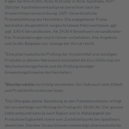
fragen Sie Ihre Ärztin, Ihren Arzt oder in Ihrer Apotheke. AVP:
Üblicher Apothekenverkaufspreis berechnet nach der
Arzneimittelpreisverordnung. UVP: Unverbindliche
Preisempfehlung des Herstellers. Die angegebenen Preise
beinhalten die gesetzlich vorgeschriebene Mehrwertsteuer, ggf.
zzgl. 3,95 € Versandkosten. Ab 29,00 € Bestell­wert versand­kosten­
frei. Preisänderungen und Irrtümer vorbehalten. Alle Angebote
und Gratis-Beigaben nur solange der Vorrat reicht.
1
Eine pharmazeutische Prüfung der Arzneimittel und sonstigen
Produkte in deinem Warenkorb beinhaltet die Durchführung von
Wechselwirkungschecks und die Prüfung etwaiger
Anwendungshinweise des Herstellers.
2
Biozidprodukte
vorsichtig verwenden. Vor Gebrauch stets Etikett
und Produktinformationen lesen.
3
Die Übergabe deiner Bestellung an den Paketdienstleister erfolgt
bei uns werktags von Montag bis Freitag bis 18:00 Uhr. Der genaue
Lieferzeitpunkt kann je nach Region und in Abhängigkeit der
Produktverfügbarkeit sowie vom Zustellzeitpunkt des Spediteurs
abweichen. Darüber hinaus können notwendige pharmazeutische