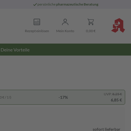
persönliche
pharmazeutische Beratung
Rezept einlösen
Mein Konto
0,00 €
Deine Vorteile
UVP:
8,25 €
-17%
 € / 1 l)
6,85 €
sofort lieferbar