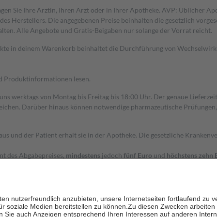
gen Sie Ihre Ärztin, Ihren Arzt oder in Ihrer Apotheke. AVP: Üblicher A
s Herstellers. Die angegebenen Preise beinhalten die gesetzlich vorgesc
alten. Alle Angebote und Gratis-Beigaben nur solange der Vorrat reicht.
dukte in deinem Warenkorb beinhaltet die Durchführung von Wechselwir
nd Produktinformationen lesen.
 uns werktags von Montag bis Freitag bis 18:00 Uhr. Der genaue Lieferze
ichen. Darüber hinaus können notwendige pharmazeutische Prüfungen, die
aus und der Patient erhält sie in der Apotheke. Die gesetzliche Krankenv
ent des Abgabepreises,
mindestens
jedoch
fünf Euro
und
höchstens zehn 
zehn Prozent der Kosten sowie zehn Euro je Verordnung.
rken und die besondere Stellung der Familie zu unterstützen, fallen
kein
 Ausnahme der Fahrkosten
 getragen werden