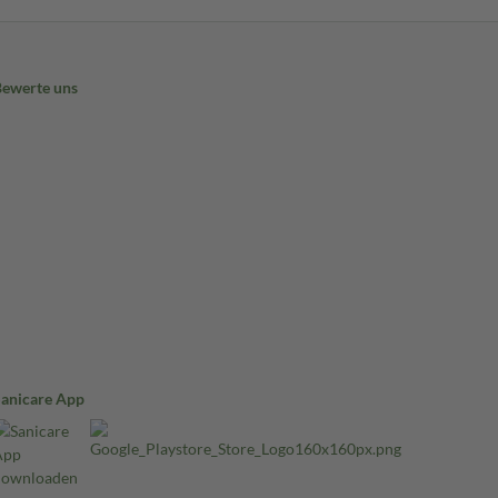
Bewerte uns
Sanicare App