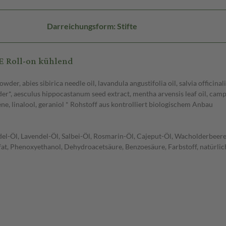
Darreichungsform: Stifte
 Roll-on kühlend
der, abies sibirica needle oil, lavandula angustifolia oil, salvia officinal
owder*, aesculus hippocastanum seed extract, mentha arvensis leaf oil, cam
ene, linalool, geraniol * Rohstoff aus kontrolliert biologischem Anbau
el-Öl, Lavendel-Öl, Salbei-Öl, Rosmarin-Öl, Cajeput-Öl, Wacholderbeeren
at, Phenoxyethanol, Dehydroacetsäure, Benzoesäure, Farbstoff, natürlich