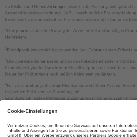
Zu Risiken und Nebenwirkungen lesen Sie die Packungsbeilage und fra
Arzneimittelpreisverordnung. UVP: Unverbindliche Preisempfehlung de
Bestell­wert versand­kosten­frei. Preisänderungen und Irrtümer vorbeh
1
Eine pharmazeutische Prüfung der Arzneimittel und sonstigen Pro
Herstellers.
2
Biozidprodukte
vorsichtig verwenden. Vor Gebrauch stets Etikett u
3
Die Übergabe deiner Bestellung an den Paketdienstleister erfolgt bei
Produktverfügbarkeit sowie vom Zustellzeitpunkt des Spediteurs abwe
Dauer der Prüfungen einschließlich Klärungen verlängern.
4
Für verschreibungspflichtige Medikamente stellt der Arzt ein Rezept 
trägt einen Teil davon als Zuzahlung mit.
Grundsätzlich leisten Mitglieder Zuzahlungen in Höhe von zehn Proz
zu entrichten.
Diese Regeln gelten grundsätzlich auch für Online-Apotheken.
Bei Heilmitteln und häuslicher Krankenpflege beträgt die Zuzahlung 
Um das Engagement der Versicherten für ihre eigene Gesundheit zu stä
• Kindern und Jugendlichen bis zum vollendeten 18. Lebensjahr mit
• Untersuchungen zur Vorsorge und Früherkennung, die von der GKV