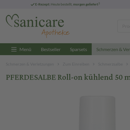
3
E-Rezept:
Heute bestellt,
morgen geliefert
Menü
Bestseller
Sparsets
Schmerzen & Ver
Schmerzen & Verletzungen
Zum Einreiben
Schmerzsalbe
PFERDESALBE Roll-on kühlend 50 ml