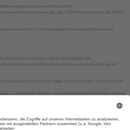
pothekenverkaufspreis berechnet nach der
hriebene Mehrwertsteuer, ggf. zzgl. 3,95 € Versandkosten. Ab 29,00 €
kungschecks und die Prüfung etwaiger Anwendungshinweise des
itpunkt kann je nach Region und in Abhängigkeit der
 zu deiner Arzneimittelsicherheit dienen, die Lieferfrist um die
ersicherung übernimmt in der Regel die Kosten dafür, der Versicherte
Euro.
Es sind jedoch nie mehr als die tatsächlichen Kosten der Leistung
e Zuzahlungen
an bei: