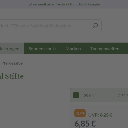
versandkostenfrei
ab 29 € und für E-Rezepte
Sonnenschutz
Marken
Themenwelten
letzungen
Pferdesalbe
 Stifte
50 ml
(137,00
-17%
UVP:
8,25 €
6,85 €