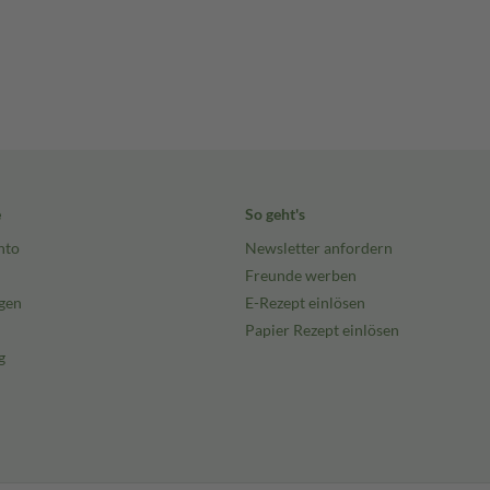
e
So geht's
nto
Newsletter anfordern
Freunde werben
gen
E-Rezept einlösen
Papier Rezept einlösen
g