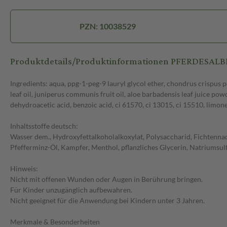
PZN: 10038529
Produktdetails/Produktinformationen PFERDESALBE
Ingredients: aqua, ppg-1-peg-9 lauryl glycol ether, chondrus crispus pow
leaf oil, juniperus communis fruit oil, aloe barbadensis leaf juice p
dehydroacetic acid, benzoic acid, ci 61570, ci 13015, ci 15510, limon
Inhaltsstoffe deutsch:
Wasser dem., Hydroxyfettalkoholalkoxylat, Polysaccharid, Fichtennad
Pfefferminz-Öl, Kampfer, Menthol, pflanzliches Glycerin, Natriumsulf
Hinweis:
Nicht mit offenen Wunden oder Augen in Berührung bringen.
Für Kinder unzugänglich aufbewahren.
Nicht geeignet für die Anwendung bei Kindern unter 3 Jahren.
Merkmale & Besonderheiten