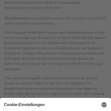
Wechselwirkungschecks und die Prüfung etwaiger
Anwendungshinweise des Herstellers.
2
Biozidprodukte
vorsichtig verwenden. Vor Gebrauch stets Etikett
und Produktinformationen lesen.
3
Die Übergabe deiner Bestellung an den Paketdienstleister erfolgt
bei uns werktags von Montag bis Freitag bis 18:00 Uhr. Der genaue
Lieferzeitpunkt kann je nach Region und in Abhängigkeit der
Produktverfügbarkeit sowie vom Zustellzeitpunkt des Spediteurs
abweichen. Darüber hinaus können notwendige pharmazeutische
Prüfungen, die zu deiner Arzneimittelsicherheit dienen, die
Lieferfrist um die Dauer der Prüfungen einschließlich Klärungen
verlängern.
4
Für verschreibungspflichtige Medikamente stellt der Arzt ein
Rezept aus und der Patient erhält sie in der Apotheke. Die
gesetzliche Krankenversicherung übernimmt in der Regel die
Kosten dafür, der Versicherte trägt einen Teil davon als Zuzahlung
mit.
Grundsätzlich leisten Mitglieder Zuzahlungen in Höhe von zehn
Prozent des Abgabepreises,
mindestens
jedoch
fünf Euro
und