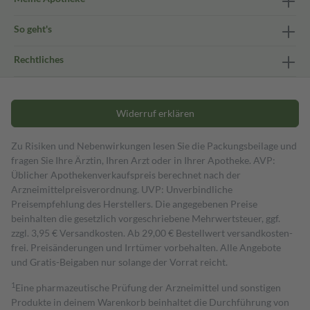
So geht's
Rechtliches
Widerruf erklären
Zu Risiken und Nebenwirkungen lesen Sie die Packungsbeilage und
fragen Sie Ihre Ärztin, Ihren Arzt oder in Ihrer Apotheke. AVP:
Üblicher Apothekenverkaufspreis berechnet nach der
Arzneimittelpreisverordnung. UVP: Unverbindliche
Preisempfehlung des Herstellers. Die angegebenen Preise
beinhalten die gesetzlich vorgeschriebene Mehrwertsteuer, ggf.
zzgl. 3,95 € Versandkosten. Ab 29,00 € Bestell­wert versand­kosten­
frei. Preisänderungen und Irrtümer vorbehalten. Alle Angebote
und Gratis-Beigaben nur solange der Vorrat reicht.
1
Eine pharmazeutische Prüfung der Arzneimittel und sonstigen
Produkte in deinem Warenkorb beinhaltet die Durchführung von