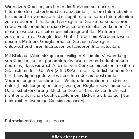
höchstens zehn Euro.
Es sind jedoch nie mehr als die tatsächlichen
Kosten der Leistung zu entrichten.
Diese Regeln gelten grundsätzlich auch für Online-Apotheken.
Bei Heilmitteln und häuslicher Krankenpflege beträgt die
Zuzahlung zehn Prozent der Kosten sowie zehn Euro je
Verordnung.
Um das Engagement der Versicherten für ihre eigene Gesundheit zu
stärken und die besondere Stellung der Familie zu unterstützen,
fallen
keine Zuzahlungen
an bei:
• Kindern und Jugendlichen bis zum vollendeten 18. Lebensjahr
mit Ausnahme der Fahrkosten
• Untersuchungen zur Vorsorge und Früherkennung, die von der
GKV getragen werden
• empfohlenen Schutzimpfungen
• Harn- und Blutteststreifen
Wir nutzen Trusted Shops als unabhängigen Dienstleister für die
Einholung von Bewertungen. Trusted Shops hat Maßnahmen
getroffen, um sicherzustellen, dass es sich um echte Bewertungen
handelt. Mehr Informationen findest du hier:
https://help.etrusted.com/hc/de/articles/4419944605341