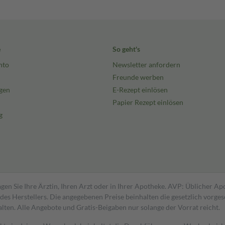
e
So geht's
nto
Newsletter anfordern
Freunde werben
gen
E-Rezept einlösen
Papier Rezept einlösen
g
gen Sie Ihre Ärztin, Ihren Arzt oder in Ihrer Apotheke. AVP: Üblicher A
s Herstellers. Die angegebenen Preise beinhalten die gesetzlich vorgesc
alten. Alle Angebote und Gratis-Beigaben nur solange der Vorrat reicht.