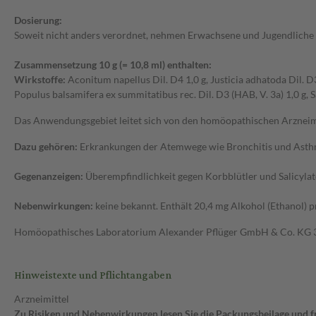
Dosierung:
Soweit nicht anders verordnet, nehmen Erwachsene und Jugendliche ab
Zusammensetzung 10 g (= 10,8 ml) enthalten:
Wirkstoffe:
Aconitum napellus Dil. D4 1,0 g, Justicia adhatoda Dil. D3 
Populus balsamifera ex summitatibus rec. Dil. D3 (HAB, V. 3a) 1,0 g, 
Das Anwendungsgebiet leitet sich von den homöopathischen Arzneimi
Dazu gehören:
Erkrankungen der Atemwege wie Bronchitis und Asth
Gegenanzeigen:
Überempfindlichkeit gegen Korbblütler und Salicylat
Nebenwirkungen:
keine bekannt. Enthält 20,4 mg Alkohol (Ethanol) 
Homöopathisches Laboratorium Alexander Pflüger GmbH & Co. KG
Hinweistexte und Pflichtangaben
Arzneimittel
Zu Risiken und Nebenwirkungen lesen Sie die Packungsbeilage und fra