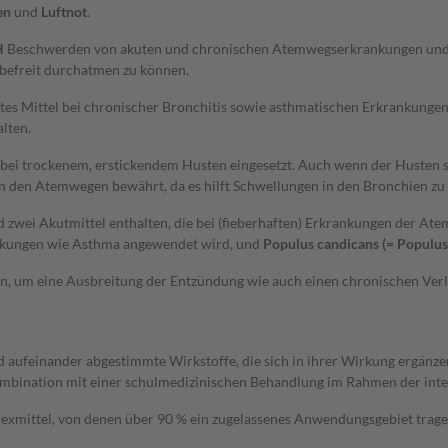
en
und
Luftnot
.
H
Beschwerden von akuten und chronischen Atemwegserkrankungen und f
 befreit durchatmen zu können.
tes Mittel bei chronischer Bronchitis sowie asthmatischen Erkrankunge
lten.
bei trockenem, erstickendem Husten eingesetzt. Auch wenn der Husten so
in den Atemwegen bewährt, da es hilft Schwellungen in den Bronchien z
d zwei Akutmittel enthalten, die bei (fieberhaften) Erkrankungen der A
ankungen wie Asthma angewendet wird, und
Populus candicans (= Populus
ssen, um eine Ausbreitung der Entzündung wie auch einen chronischen Verl
ufeinander abgestimmte Wirkstoffe, die sich in ihrer Wirkung ergänzen u
mbination mit einer schulmedizinischen Behandlung im Rahmen der integ
xmittel, von denen über 90 % ein zugelassenes Anwendungsgebiet tragen.