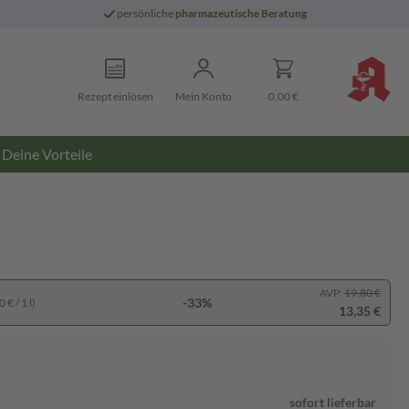
persönliche
pharmazeutische Beratung
Rezept einlösen
Mein Konto
0,00 €
Deine Vorteile
AVP:
19,80 €
-33%
 € / 1 l)
13,35 €
sofort lieferbar