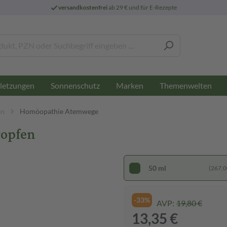
versandkostenfrei
ab 29 € und für E-Rezepte
letzungen
Sonnenschutz
Marken
Themenwelten
en
Homöopathie Atemwege
ropfen
50 ml
(267,00
-33%
AVP:
19,80 €
13,35 €