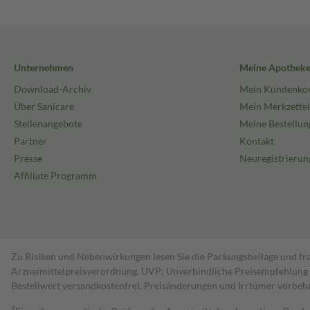
Unternehmen
Meine Apothek
Download-Archiv
Mein Kundenko
Über Sanicare
Mein Merkzettel
Stellenangebote
Meine Bestellun
Partner
Kontakt
Presse
Neuregistrierun
Affiliate Programm
Zu Risiken und Nebenwirkungen lesen Sie die Packungsbeilage und fra
Arzneimittelpreisverordnung. UVP: Unverbindliche Preisempfehlung de
Bestell­wert versand­kosten­frei. Preisänderungen und Irrtümer vorbeh
1