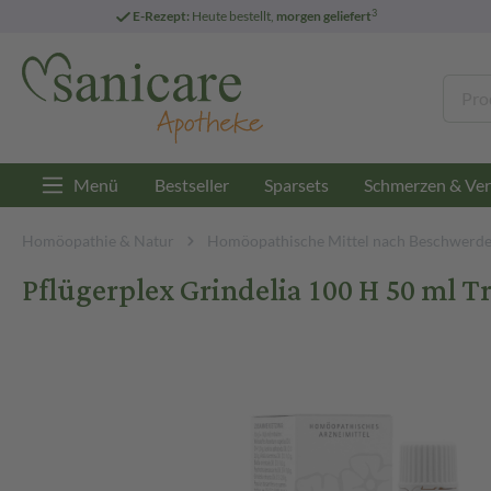
3
E-Rezept:
Heute bestellt,
morgen geliefert
Menü
Bestseller
Sparsets
Schmerzen & Ver
Homöopathie & Natur
Homöopathische Mittel nach Beschwerd
Pflügerplex Grindelia 100 H 50 ml T