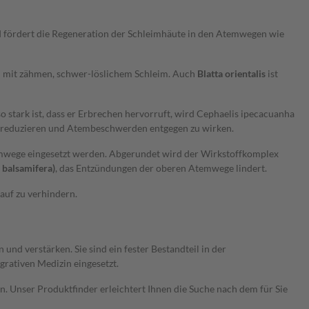
ördert die Regeneration der Schleimhäute in den Atemwegen wie
n mit zähmen, schwer-löslichem Schleim. Auch
Blatta orientalis
ist
 stark ist, dass er Erbrechen hervorruft, wird Cephaelis ipecacuanha
u reduzieren und Atembeschwerden entgegen zu wirken.
temwege eingesetzt werden. Abgerundet wird der Wirkstoffkomplex
 balsamifera)
, das Entzündungen der oberen Atemwege lindert.
auf zu verhindern.
nd verstärken. Sie sind ein fester Bestandteil in der
rativen Medizin eingesetzt.
 Unser Produktfinder erleichtert Ihnen die Suche nach dem für Sie