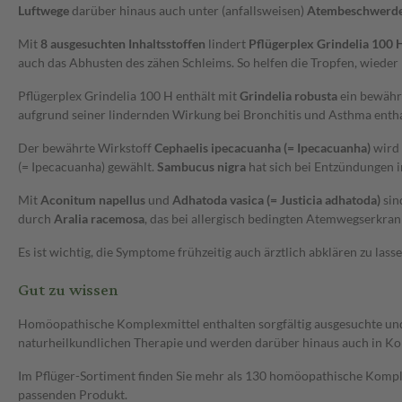
Luftwege
darüber hinaus auch unter (anfallsweisen)
Atembeschwerd
Mit
8 ausgesuchten Inhaltsstoffen
lindert
Pflügerplex Grindelia 100 
auch das Abhusten des zähen Schleims. So helfen die Tropfen, wieder
Pflügerplex Grindelia 100 H enthält mit
Grindelia robusta
ein bewähr
aufgrund seiner lindernden Wirkung bei Bronchitis und Asthma entha
Der bewährte Wirkstoff
Cephaelis ipecacuanha (= Ipecacuanha)
wird 
(= Ipecacuanha) gewählt.
Sambucus nigra
hat sich bei Entzündungen 
Mit
Aconitum napellus
und
Adhatoda vasica (= Justicia adhatoda)
sin
durch
Aralia racemosa
, das bei allergisch bedingten Atemwegserkr
Es ist wichtig, die Symptome frühzeitig auch ärztlich abklären zu la
Gut zu wissen
Homöopathische Komplexmittel enthalten sorgfältig ausgesuchte und a
naturheilkundlichen Therapie und werden darüber hinaus auch in Ko
Im Pflüger-Sortiment finden Sie mehr als 130 homöopathische Komple
passenden Produkt.