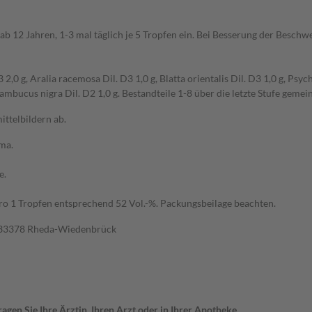
 12 Jahren, 1-3 mal täglich je 5 Tropfen ein. Bei Besserung der Beschw
2,0 g, Aralia racemosa Dil. D3 1,0 g, Blatta orientalis Dil. D3 1,0 g, Psyc
Sambucus nigra Dil. D2 1,0 g. Bestandteile 1-8 über die letzte Stufe gemei
ttelbildern ab.
ma.
e.
pro 1 Tropfen entsprechend 52 Vol.-%. Packungsbeilage beachten.
 33378 Rheda-Wiedenbrück
gen Sie Ihre Ärztin, Ihren Arzt oder in Ihrer Apotheke.