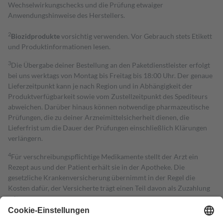
Wechselwirkungschecks und die Prüfung etwaiger
Anwendungshinweise des Herstellers.
2
Biozidprodukte
vorsichtig verwenden. Vor Gebrauch stets Etikett
und Produktinformationen lesen.
3
Die Übergabe deiner Bestellung an den Paketdienstleister erfolgt
bei uns werktags von Montag bis Freitag bis 18:00 Uhr. Der genaue
Lieferzeitpunkt kann je nach Region und in Abhängigkeit der
Produktverfügbarkeit sowie vom Zustellzeitpunkt des Spediteurs
abweichen. Darüber hinaus können notwendige pharmazeutische
Prüfungen, die zu deiner Arzneimittelsicherheit dienen, die
Lieferfrist um die Dauer der Prüfungen einschließlich Klärungen
verlängern.
4
Für verschreibungspflichtige Medikamente stellt der Arzt ein
Rezept aus und der Patient erhält sie in der Apotheke. Die
gesetzliche Krankenversicherung übernimmt in der Regel die
Kosten dafür, der Versicherte trägt einen Teil davon als Zuzahlung
mit.
Grundsätzlich leisten Mitglieder Zuzahlungen in Höhe von zehn
Prozent des Abgabepreises,
mindestens
jedoch
fünf Euro
und