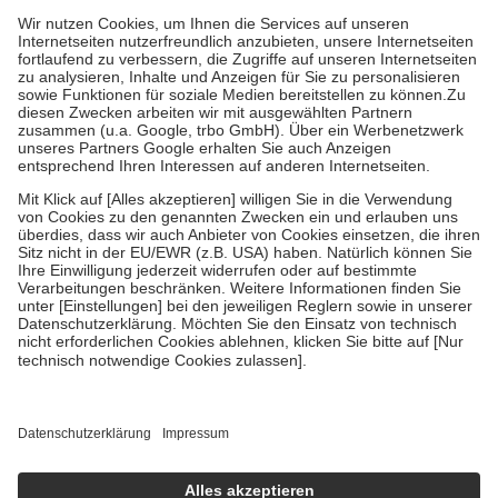
höchstens zehn Euro.
Es sind jedoch nie mehr als die tatsächlichen
Kosten der Leistung zu entrichten.
Diese Regeln gelten grundsätzlich auch für Online-Apotheken.
Bei Heilmitteln und häuslicher Krankenpflege beträgt die
Zuzahlung zehn Prozent der Kosten sowie zehn Euro je
Verordnung.
Um das Engagement der Versicherten für ihre eigene Gesundheit zu
stärken und die besondere Stellung der Familie zu unterstützen,
fallen
keine Zuzahlungen
an bei:
• Kindern und Jugendlichen bis zum vollendeten 18. Lebensjahr
mit Ausnahme der Fahrkosten
• Untersuchungen zur Vorsorge und Früherkennung, die von der
GKV getragen werden
• empfohlenen Schutzimpfungen
• Harn- und Blutteststreifen
Wir nutzen Trusted Shops als unabhängigen Dienstleister für die
Einholung von Bewertungen. Trusted Shops hat Maßnahmen
getroffen, um sicherzustellen, dass es sich um echte Bewertungen
handelt. Mehr Informationen findest du hier:
https://help.etrusted.com/hc/de/articles/4419944605341