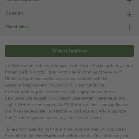
So geht's
Rechtliches
Widerruf erklären
Zu Risiken und Nebenwirkungen lesen Sie die Packungsbeilage und
fragen Sie Ihre Ärztin, Ihren Arzt oder in Ihrer Apotheke. AVP:
Üblicher Apothekenverkaufspreis berechnet nach der
Arzneimittelpreisverordnung. UVP: Unverbindliche
Preisempfehlung des Herstellers. Die angegebenen Preise
beinhalten die gesetzlich vorgeschriebene Mehrwertsteuer, ggf.
zzgl. 3,95 € Versandkosten. Ab 29,00 € Bestell­wert versand­kosten­
frei. Preisänderungen und Irrtümer vorbehalten. Alle Angebote
und Gratis-Beigaben nur solange der Vorrat reicht.
1
Eine pharmazeutische Prüfung der Arzneimittel und sonstigen
Produkte in deinem Warenkorb beinhaltet die Durchführung von