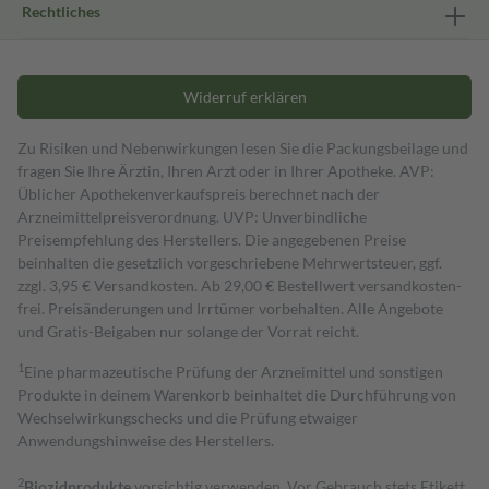
Rechtliches
Widerruf erklären
Zu Risiken und Nebenwirkungen lesen Sie die Packungsbeilage und
fragen Sie Ihre Ärztin, Ihren Arzt oder in Ihrer Apotheke. AVP:
Üblicher Apothekenverkaufspreis berechnet nach der
Arzneimittelpreisverordnung. UVP: Unverbindliche
Preisempfehlung des Herstellers. Die angegebenen Preise
beinhalten die gesetzlich vorgeschriebene Mehrwertsteuer, ggf.
zzgl. 3,95 € Versandkosten. Ab 29,00 € Bestell­wert versand­kosten­
frei. Preisänderungen und Irrtümer vorbehalten. Alle Angebote
und Gratis-Beigaben nur solange der Vorrat reicht.
1
Eine pharmazeutische Prüfung der Arzneimittel und sonstigen
Produkte in deinem Warenkorb beinhaltet die Durchführung von
Wechselwirkungschecks und die Prüfung etwaiger
Anwendungshinweise des Herstellers.
2
Biozidprodukte
vorsichtig verwenden. Vor Gebrauch stets Etikett