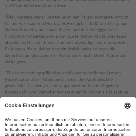
und Produktinformationen lesen.
3
Die Übergabe deiner Bestellung an den Paketdienstleister erfolgt
bei uns werktags von Montag bis Freitag bis 18:00 Uhr. Der genaue
Lieferzeitpunkt kann je nach Region und in Abhängigkeit der
Produktverfügbarkeit sowie vom Zustellzeitpunkt des Spediteurs
abweichen. Darüber hinaus können notwendige pharmazeutische
Prüfungen, die zu deiner Arzneimittelsicherheit dienen, die
Lieferfrist um die Dauer der Prüfungen einschließlich Klärungen
verlängern.
4
Für verschreibungspflichtige Medikamente stellt der Arzt ein
Rezept aus und der Patient erhält sie in der Apotheke. Die
gesetzliche Krankenversicherung übernimmt in der Regel die
Kosten dafür, der Versicherte trägt einen Teil davon als Zuzahlung
mit.
Grundsätzlich leisten Mitglieder Zuzahlungen in Höhe von zehn
Prozent des Abgabepreises,
mindestens
jedoch
fünf Euro
und
höchstens zehn Euro.
Es sind jedoch nie mehr als die tatsächlichen
Kosten der Leistung zu entrichten.
Diese Regeln gelten grundsätzlich auch für Online-Apotheken.