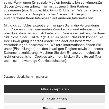
Bei Heilmitteln und häuslicher Krankenpflege beträgt die
Zuzahlung zehn Prozent der Kosten sowie zehn Euro je
Verordnung.
Um das Engagement der Versicherten für ihre eigene Gesundheit zu
stärken und die besondere Stellung der Familie zu unterstützen,
fallen
keine Zuzahlungen
an bei:
• Kindern und Jugendlichen bis zum vollendeten 18. Lebensjahr
mit Ausnahme der Fahrkosten
• Untersuchungen zur Vorsorge und Früherkennung, die von der
GKV getragen werden
• empfohlenen Schutzimpfungen
• Harn- und Blutteststreifen
Wir nutzen Trusted Shops als unabhängigen Dienstleister für die
Einholung von Bewertungen. Trusted Shops hat Maßnahmen
getroffen, um sicherzustellen, dass es sich um echte Bewertungen
handelt. Mehr Informationen findest du hier:
https://help.etrusted.com/hc/de/articles/4419944605341
Einige Bilder und Inhalte wurden unter Zuhilfenahme künstlicher
Intelligenz erstellt.