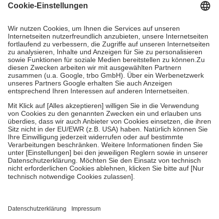
Grundsätzlich leisten Mitglieder Zuzahlungen in Höhe von zehn
Prozent des Abgabepreises,
mindestens
jedoch
fünf Euro
und
höchstens zehn Euro.
Es sind jedoch nie mehr als die tatsächlichen
Kosten der Leistung zu entrichten.
Diese Regeln gelten grundsätzlich auch für Online-Apotheken.
Bei Heilmitteln und häuslicher Krankenpflege beträgt die
Zuzahlung zehn Prozent der Kosten sowie zehn Euro je
Verordnung.
Um das Engagement der Versicherten für ihre eigene Gesundheit zu
stärken und die besondere Stellung der Familie zu unterstützen,
fallen
keine Zuzahlungen
an bei:
• Kindern und Jugendlichen bis zum vollendeten 18. Lebensjahr
mit Ausnahme der Fahrkosten
• Untersuchungen zur Vorsorge und Früherkennung, die von der
GKV getragen werden
• empfohlenen Schutzimpfungen
• Harn- und Blutteststreifen
Wir nutzen Trusted Shops als unabhängigen Dienstleister für die
Einholung von Bewertungen. Trusted Shops hat Maßnahmen
getroffen, um sicherzustellen, dass es sich um echte Bewertungen
handelt. Mehr Informationen findest du hier: