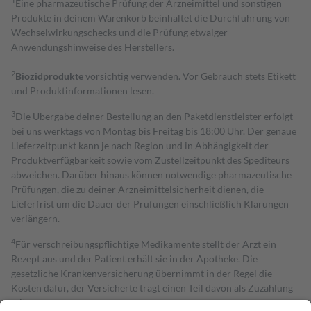
1
Eine pharmazeutische Prüfung der Arzneimittel und sonstigen
Produkte in deinem Warenkorb beinhaltet die Durchführung von
Wechselwirkungschecks und die Prüfung etwaiger
Anwendungshinweise des Herstellers.
2
Biozidprodukte
vorsichtig verwenden. Vor Gebrauch stets Etikett
und Produktinformationen lesen.
3
Die Übergabe deiner Bestellung an den Paketdienstleister erfolgt
bei uns werktags von Montag bis Freitag bis 18:00 Uhr. Der genaue
Lieferzeitpunkt kann je nach Region und in Abhängigkeit der
Produktverfügbarkeit sowie vom Zustellzeitpunkt des Spediteurs
abweichen. Darüber hinaus können notwendige pharmazeutische
Prüfungen, die zu deiner Arzneimittelsicherheit dienen, die
Lieferfrist um die Dauer der Prüfungen einschließlich Klärungen
verlängern.
4
Für verschreibungspflichtige Medikamente stellt der Arzt ein
Rezept aus und der Patient erhält sie in der Apotheke. Die
gesetzliche Krankenversicherung übernimmt in der Regel die
Kosten dafür, der Versicherte trägt einen Teil davon als Zuzahlung
mit.