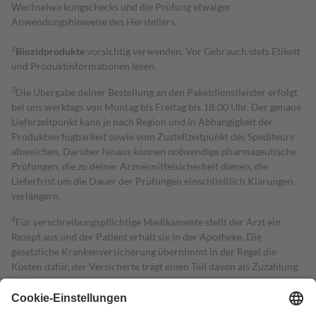
Wechselwirkungschecks und die Prüfung etwaiger
Anwendungshinweise des Herstellers.
2
Biozidprodukte
vorsichtig verwenden. Vor Gebrauch stets Etikett
und Produktinformationen lesen.
3
Die Übergabe deiner Bestellung an den Paketdienstleister erfolgt
bei uns werktags von Montag bis Freitag bis 18:00 Uhr. Der genaue
Lieferzeitpunkt kann je nach Region und in Abhängigkeit der
Produktverfügbarkeit sowie vom Zustellzeitpunkt des Spediteurs
abweichen. Darüber hinaus können notwendige pharmazeutische
Prüfungen, die zu deiner Arzneimittelsicherheit dienen, die
Lieferfrist um die Dauer der Prüfungen einschließlich Klärungen
verlängern.
4
Für verschreibungspflichtige Medikamente stellt der Arzt ein
Rezept aus und der Patient erhält sie in der Apotheke. Die
gesetzliche Krankenversicherung übernimmt in der Regel die
Kosten dafür, der Versicherte trägt einen Teil davon als Zuzahlung
mit.
Grundsätzlich leisten Mitglieder Zuzahlungen in Höhe von zehn
Prozent des Abgabepreises,
mindestens
jedoch
fünf Euro
und