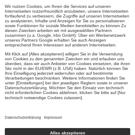
höchstens zehn Euro.
Es sind jedoch nie mehr als die tatsächlichen
Kosten der Leistung zu entrichten.
Diese Regeln gelten grundsätzlich auch für Online-Apotheken.
Bei Heilmitteln und häuslicher Krankenpflege beträgt die
Zuzahlung zehn Prozent der Kosten sowie zehn Euro je
Verordnung.
Um das Engagement der Versicherten für ihre eigene Gesundheit zu
stärken und die besondere Stellung der Familie zu unterstützen,
fallen
keine Zuzahlungen
an bei:
• Kindern und Jugendlichen bis zum vollendeten 18. Lebensjahr
mit Ausnahme der Fahrkosten
• Untersuchungen zur Vorsorge und Früherkennung, die von der
GKV getragen werden
• empfohlenen Schutzimpfungen
• Harn- und Blutteststreifen
Wir nutzen Trusted Shops als unabhängigen Dienstleister für die
Einholung von Bewertungen. Trusted Shops hat Maßnahmen
getroffen, um sicherzustellen, dass es sich um echte Bewertungen
handelt. Mehr Informationen findest du hier:
https://help.etrusted.com/hc/de/articles/4419944605341