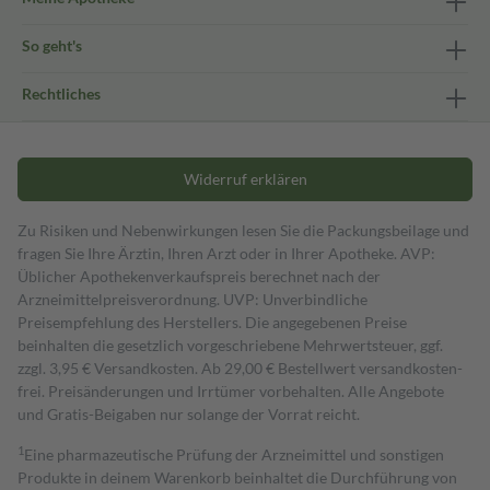
So geht's
Rechtliches
Widerruf erklären
Zu Risiken und Nebenwirkungen lesen Sie die Packungsbeilage und
fragen Sie Ihre Ärztin, Ihren Arzt oder in Ihrer Apotheke. AVP:
Üblicher Apothekenverkaufspreis berechnet nach der
Arzneimittelpreisverordnung. UVP: Unverbindliche
Preisempfehlung des Herstellers. Die angegebenen Preise
beinhalten die gesetzlich vorgeschriebene Mehrwertsteuer, ggf.
zzgl. 3,95 € Versandkosten. Ab 29,00 € Bestell­wert versand­kosten­
frei. Preisänderungen und Irrtümer vorbehalten. Alle Angebote
und Gratis-Beigaben nur solange der Vorrat reicht.
1
Eine pharmazeutische Prüfung der Arzneimittel und sonstigen
Produkte in deinem Warenkorb beinhaltet die Durchführung von