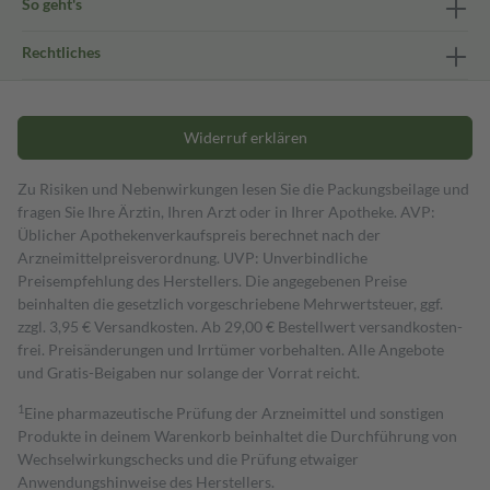
So geht's
Rechtliches
Widerruf erklären
Zu Risiken und Nebenwirkungen lesen Sie die Packungsbeilage und
fragen Sie Ihre Ärztin, Ihren Arzt oder in Ihrer Apotheke. AVP:
Üblicher Apothekenverkaufspreis berechnet nach der
Arzneimittelpreisverordnung. UVP: Unverbindliche
Preisempfehlung des Herstellers. Die angegebenen Preise
beinhalten die gesetzlich vorgeschriebene Mehrwertsteuer, ggf.
zzgl. 3,95 € Versandkosten. Ab 29,00 € Bestell­wert versand­kosten­
frei. Preisänderungen und Irrtümer vorbehalten. Alle Angebote
und Gratis-Beigaben nur solange der Vorrat reicht.
1
Eine pharmazeutische Prüfung der Arzneimittel und sonstigen
Produkte in deinem Warenkorb beinhaltet die Durchführung von
Wechselwirkungschecks und die Prüfung etwaiger
Anwendungshinweise des Herstellers.