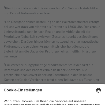
2
Biozidprodukte
vorsichtig verwenden. Vor Gebrauch stets Etikett
und Produktinformationen lesen.
3
Die Übergabe deiner Bestellung an den Paketdienstleister erfolgt
bei uns werktags von Montag bis Freitag bis 18:00 Uhr. Der genaue
Lieferzeitpunkt kann je nach Region und in Abhängigkeit der
Produktverfügbarkeit sowie vom Zustellzeitpunkt des Spediteurs
abweichen. Darüber hinaus können notwendige pharmazeutische
Prüfungen, die zu deiner Arzneimittelsicherheit dienen, die
Lieferfrist um die Dauer der Prüfungen einschließlich Klärungen
verlängern.
4
Für verschreibungspflichtige Medikamente stellt der Arzt ein
Rezept aus und der Patient erhält sie in der Apotheke. Die
gesetzliche Krankenversicherung übernimmt in der Regel die
Kosten dafür, der Versicherte trägt einen Teil davon als Zuzahlung
mit.
Grundsätzlich leisten Mitglieder Zuzahlungen in Höhe von zehn
Prozent des Abgabepreises,
mindestens
jedoch
fünf Euro
und
höchstens zehn Euro.
Es sind jedoch nie mehr als die tatsächlichen
Kosten der Leistung zu entrichten.