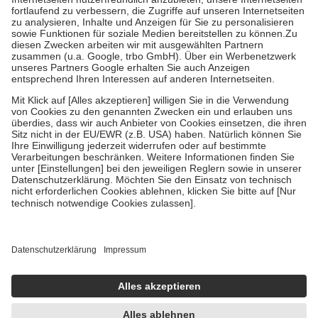
Diese Regeln gelten grundsätzlich auch für Online-Apotheken.
Bei Heilmitteln und häuslicher Krankenpflege beträgt die
Zuzahlung zehn Prozent der Kosten sowie zehn Euro je
Verordnung.
Um das Engagement der Versicherten für ihre eigene Gesundheit zu
stärken und die besondere Stellung der Familie zu unterstützen,
fallen
keine Zuzahlungen
an bei:
• Kindern und Jugendlichen bis zum vollendeten 18. Lebensjahr
mit Ausnahme der Fahrkosten
• Untersuchungen zur Vorsorge und Früherkennung, die von der
GKV getragen werden
• empfohlenen Schutzimpfungen
• Harn- und Blutteststreifen
Wir nutzen Trusted Shops als unabhängigen Dienstleister für die
Einholung von Bewertungen. Trusted Shops hat Maßnahmen
getroffen, um sicherzustellen, dass es sich um echte Bewertungen
handelt. Mehr Informationen findest du hier:
https://help.etrusted.com/hc/de/articles/4419944605341
Einige Bilder und Inhalte wurden unter Zuhilfenahme künstlicher