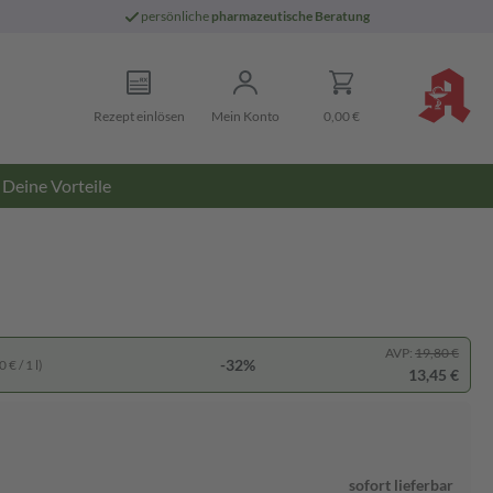
persönliche
pharmazeutische Beratung
Rezept einlösen
Mein Konto
0,00 €
Deine Vorteile
AVP:
19,80 €
-32%
 € / 1 l)
13,45 €
sofort lieferbar