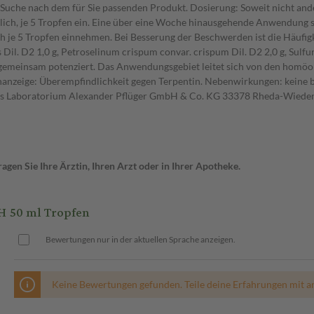
 Suche nach dem für Sie passenden Produkt. Dosierung: Soweit nicht an
täglich, je 5 Tropfen ein. Eine über eine Woche hinausgehende Anwendun
ch je 5 Tropfen einnehmen. Bei Besserung der Beschwerden ist die Häufi
s Dil. D2 1,0 g, Petroselinum crispum convar. crispum Dil. D2 2,0 g, Sulfur
ufe gemeinsam potenziert. Das Anwendungsgebiet leitet sich von den homö
zeige: Überempfindlichkeit gegen Terpentin. Nebenwirkungen: keine bek
hes Laboratorium Alexander Pflüger GmbH & Co. KG 33378 Rheda-Wiede
gen Sie Ihre Ärztin, Ihren Arzt oder in Ihrer Apotheke.
H 50 ml Tropfen
Bewertungen nur in der aktuellen Sprache anzeigen.
Keine Bewertungen gefunden. Teile deine Erfahrungen mit a