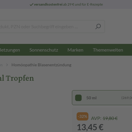
versandkostenfrei
ab 29 € und für E-Rezepte
letzungen
Sonnenschutz
Marken
Themenwelten
en
Homöopathie Blasenentzündung
ml Tropfen
50 ml
(269,00
-32%
AVP:
19,80 €
13,45 €