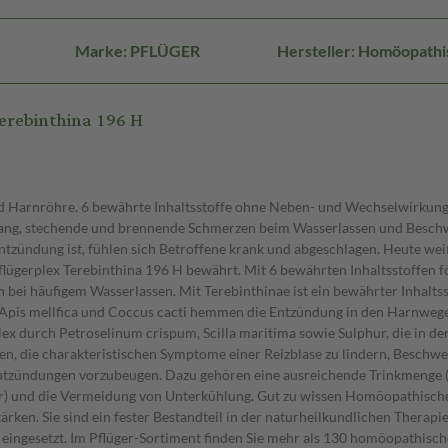
Marke: PFLÜGER
Hersteller: Homöopath
erebinthina 196 H
 Harnröhre. 6 bewährte Inhaltsstoffe ohne Neben- und Wechselwirkungen
ndrang, stechende und brennende Schmerzen beim Wasserlassen und Beschw
tzündung ist, fühlen sich Betroffene krank und abgeschlagen. Heute wei
lügerplex Terebinthina 196 H bewährt. Mit 6 bewährten Inhaltsstoffen f
 häufigem Wasserlassen. Mit Terebinthinae ist ein bewährter Inhaltssto
pis mellfica und Coccus cacti hemmen die Entzündung in den Harnwegen,
ex durch Petroselinum crispum, Scilla maritima sowie Sulphur, die in
fen, die charakteristischen Symptome einer Reizblase zu lindern, Beschw
ndungen vorzubeugen. Dazu gehören eine ausreichende Trinkmenge (mind
er) und die Vermeidung von Unterkühlung. Gut zu wissen Homöopathische
ärken. Sie sind ein fester Bestandteil in der naturheilkundlichen Thera
ingesetzt. Im Pflüger-Sortiment finden Sie mehr als 130 homöopathisch