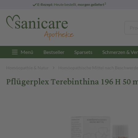
3
E-Rezept:
Heute bestellt,
morgen geliefert
Menü
Bestseller
Sparsets
Schmerzen & Ver
Homöopathie & Natur
Homöopathische Mittel nach Beschwerd
Pflügerplex Terebinthina 196 H 50 