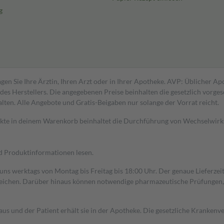
g
gen Sie Ihre Ärztin, Ihren Arzt oder in Ihrer Apotheke. AVP: Üblicher A
s Herstellers. Die angegebenen Preise beinhalten die gesetzlich vorgesc
alten. Alle Angebote und Gratis-Beigaben nur solange der Vorrat reicht.
dukte in deinem Warenkorb beinhaltet die Durchführung von Wechselwir
nd Produktinformationen lesen.
 uns werktags von Montag bis Freitag bis 18:00 Uhr. Der genaue Lieferze
ichen. Darüber hinaus können notwendige pharmazeutische Prüfungen, die
aus und der Patient erhält sie in der Apotheke. Die gesetzliche Krankenv