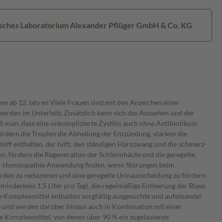
isches Laboratorium Alexander Pflüger GmbH & Co. KG
 ab 12 Jahren Viele Frauen sind mit den Anzeichen einer
erden im Unterleib. Zusätzlich kann sich das Aussehen und der
ß man, dass eine unkomplizierte Zystitis auch ohne Antibiotikum
ördern die Tropfen die Abheilung der Entzündung, stärken die
ff enthalten, der hilft, den ständigen Harnzwang und die schmerz-
 fördern die Regeneration der Schleimhäute und die geregelte,
 der Homöopathie Anwendung finden, wenn Störungen beim
erden zu reduzieren und eine geregelte Urinausscheidung zu fördern.
estens 1,5 Liter pro Tag), die regelmäßige Entleerung der Blase,
 Komplexmittel enthalten sorgfältig ausgesuchte und aufeinander
pie und werden darüber hinaus auch in Kombination mit einer
e Komplexmittel, von denen über 90 % ein zugelassenes