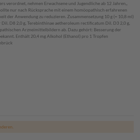
ders verordnet, nehmen Erwachsene und Jugendliche ab 12 Jahren,,
g sollte nur nach Rücksprache mit einem homöopathisch erfahrenen
gkeit der Anwendung zu reduzieren. Zusammensetzung 10 g (= 10,8 ml)
 Dil. D8 2,0 g, Terebinthinae aetheroleum rectificatum Dil. D3 2,0 g,
opathischen Arzneimittelbildern ab. Dazu gehört: Besserung der
annt. Enthält 20,4 mg Alkohol (Ethanol) pro 1 Tropfen
nbrück
nderen.