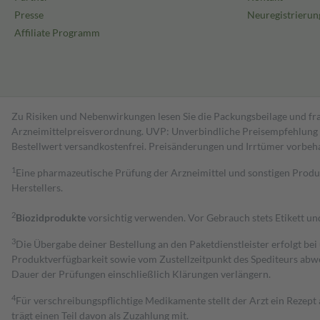
Presse
Neuregistrierun
Affiliate Programm
Zu Risiken und Nebenwirkungen lesen Sie die Packungsbeilage und fra
Arzneimittelpreisverordnung. UVP: Unverbindliche Preisempfehlung de
Bestell­wert versand­kosten­frei. Preisänderungen und Irrtümer vorbeh
1
Eine pharmazeutische Prüfung der Arzneimittel und sonstigen Pro
Herstellers.
2
Biozidprodukte
vorsichtig verwenden. Vor Gebrauch stets Etikett u
3
Die Übergabe deiner Bestellung an den Paketdienstleister erfolgt bei
Produktverfügbarkeit sowie vom Zustellzeitpunkt des Spediteurs abwe
Dauer der Prüfungen einschließlich Klärungen verlängern.
4
Für verschreibungspflichtige Medikamente stellt der Arzt ein Rezept 
trägt einen Teil davon als Zuzahlung mit.