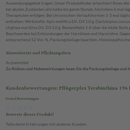
Anwendungsgebiet tragen. Unser Produktfinder erleichtert Ihnen die
bei akuten Zuständen alle halbe bis ganze Stunde, höchstens 6 mal 
Therapeuten erfolgen. Bei chronischen Verlaufsformen 1-3 mal tägli
enthalten: Wirkstoffe: Apis mellifica Dil. D4 1,0 g, Dactylopius coccu
Urginea maritima Dil. D3 2,0 g. Bestandteile 1-6 über die letzte St
Beschwerden bei Entzündungen der Harnblase und Harnröhre. Gegenan
entsprechend 52 Vol.-%. Packungsbeilage beachten. Homöopathisc
Hinweistexte und Pflichtangaben
Arzneimittel
Zu Risiken und Nebenwirkungen lesen Sie die Packungsbeilage und fra
Kundenbewertungen: Pflügerplex Terebinthina 196 
0 von 0 Bewertungen
Bewerte dieses Produkt!
Teile deine Erfahrungen mit anderen Kunden.