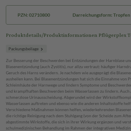
PZN: 02710800
Darreichungsform: Tropfen
Produktdetails/Produktinformationen Pflügerplex T
Packungsbeilage
Zur Besserung der Beschwerden bei Entzündungen der Harnblase und
Blasenentzündung (auch Zystitis), nur allzu vertraut: häufiger Har
Geruch des Harns verändern. Je nachdem wie ausgeprägt die Blasenen
ausheilen kann. Bei Blasenentzündungen hat sich die Einnahme von Pf
Schleimhäute der Harnwege und lindern Symptome und Beschwerden bei
und krampfhaften Beschwerden beim Wasserlassen zu lindern. Auch A
schmerzlose Urinausscheidung. Abgerundet wird der Wirkstoffkompl
Wasserlassen auftreten und ebenso wie die anderen Inhaltsstoffe hel
Verschiedene Maßnahmen können helfen, wiederkehrenden Blasenentzü
die richtige Reinigung nach dem Stuhlgang (von der Scheide zum Aft
abgestimmte Wirkstoffe, die sich in ihrer Wirkung ergänzen und verst
schulmedizinischen Behandlung im Rahmen der integrativen Medizin e