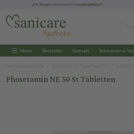
3
E-Rezept:
Heute bestellt,
morgen geliefert
Menü
Bestseller
Sparsets
Schmerzen & Ver
Nahrungsergänzung
Superfood
Superfood G-L
Lecithin
Phosetamin NE 50 St Tabletten