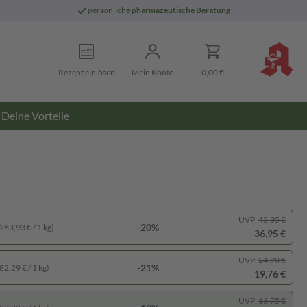
persönliche
pharmazeutische Beratung
Rezept einlösen
Mein Konto
0,00 €
Deine Vorteile
UVP:
45,95 €
-20%
263,93 € / 1 kg)
36,95 €
UVP:
24,90 €
-21%
82,29 € / 1 kg)
19,76 €
UVP:
13,75 €