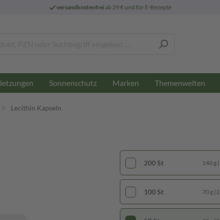
versandkostenfrei
ab 29 € und für E-Rezepte
letzungen
Sonnenschutz
Marken
Themenwelten
Lecithin Kapseln
200 St
140 g (
100 St
70 g (2