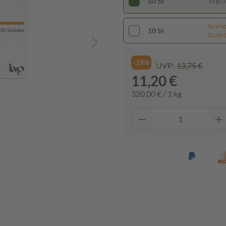
50 St
35 g (3
Sparti
10 St
(0,38 € 
-19%
UVP:
13,75 €
11,20 €
320,00 € / 1 kg