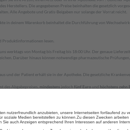
s Herstellers. Die angegebenen Preise beinhalten die gesetzlich vorgesc
alten. Alle Angebote und Gratis-Beigaben nur solange der Vorrat reicht.
dukte in deinem Warenkorb beinhaltet die Durchführung von Wechselwir
nd Produktinformationen lesen.
 uns werktags von Montag bis Freitag bis 18:00 Uhr. Der genaue Lieferze
ichen. Darüber hinaus können notwendige pharmazeutische Prüfungen, die
aus und der Patient erhält sie in der Apotheke. Die gesetzliche Krankenv
ent des Abgabepreises,
mindestens
jedoch
fünf Euro
und
höchstens zehn 
zehn Prozent der Kosten sowie zehn Euro je Verordnung.
rken und die besondere Stellung der Familie zu unterstützen, fallen
kein
 Ausnahme der Fahrkosten
 getragen werden