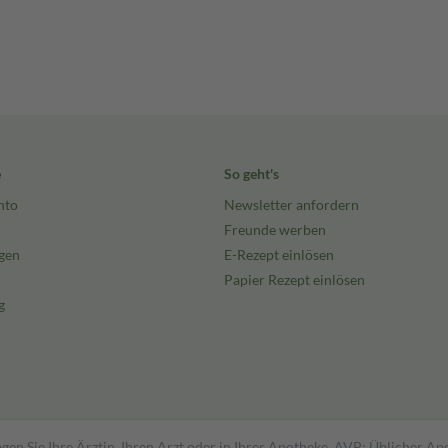
e
So geht's
nto
Newsletter anfordern
Freunde werben
gen
E-Rezept einlösen
Papier Rezept einlösen
g
gen Sie Ihre Ärztin, Ihren Arzt oder in Ihrer Apotheke. AVP: Üblicher A