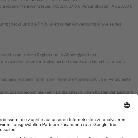
hriebene Mehrwertsteuer, ggf. zzgl. 3,95 € Versandkosten. Ab 29,00 €
kungschecks und die Prüfung etwaiger Anwendungshinweise des
itpunkt kann je nach Region und in Abhängigkeit der
 zu deiner Arzneimittelsicherheit dienen, die Lieferfrist um die
ersicherung übernimmt in der Regel die Kosten dafür, der Versicherte
Euro.
Es sind jedoch nie mehr als die tatsächlichen Kosten der Leistung
e Zuzahlungen
an bei: