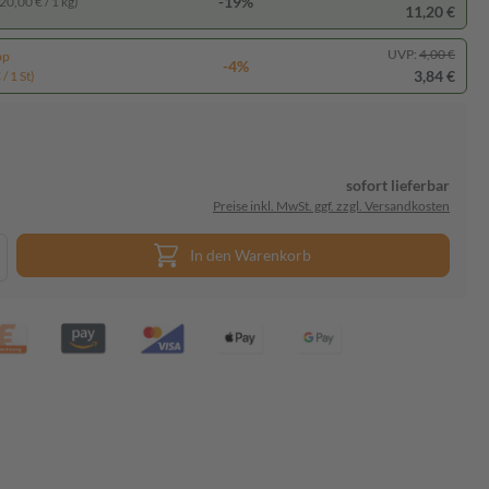
-19%
20,00 € / 1 kg)
11,20 €
UVP:
4,00 €
pp
-4%
3,84 €
/ 1 St)
sofort lieferbar
Preise inkl. MwSt. ggf. zzgl. Versandkosten
In den Warenkorb