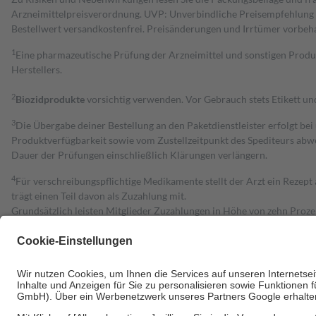
Arzneimittelpreisverordnung. UVP: Unverbindliche Preisempfehlung de
Bestell­wert versand­kosten­frei. Preisänderungen und Irrtümer vorbeh
1
Eine pharmazeutische Prüfung der Arzneimittel und sonstigen Pro
Herstellers.
2
Biozidprodukte
vorsichtig verwenden. Vor Gebrauch stets Etikett u
3
Die Übergabe deiner Bestellung an den Paketdienstleister erfolgt bei
Produktverfügbarkeit sowie vom Zustellzeitpunkt des Spediteurs abwe
Dauer der Prüfungen einschließlich Klärungen verlängern.
4
Für verschreibungspflichtige Medikamente stellt der Arzt ein Rezept 
trägt einen Teil davon als Zuzahlung mit.
Grundsätzlich leisten Mitglieder Zuzahlungen in Höhe von zehn Proz
zu entrichten.
Diese Regeln gelten grundsätzlich auch für Online-Apotheken.
Bei Heilmitteln und häuslicher Krankenpflege beträgt die Zuzahlung 
Um das Engagement der Versicherten für ihre eigene Gesundheit zu stä
• Kindern und Jugendlichen bis zum vollendeten 18. Lebensjahr mit
• Untersuchungen zur Vorsorge und Früherkennung, die von der GKV
• empfohlenen Schutzimpfungen