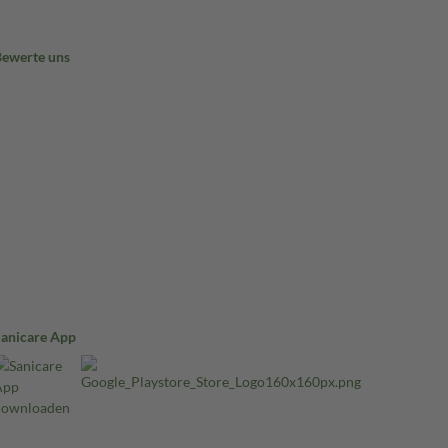
Bewerte uns
Sanicare App