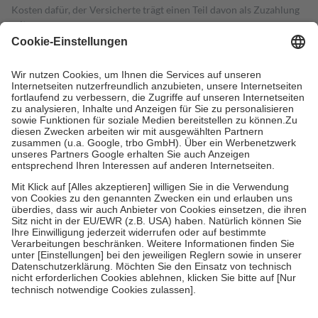
Kosten dafür, der Versicherte trägt einen Teil davon als Zuzahlung
mit.
Grundsätzlich leisten Mitglieder Zuzahlungen in Höhe von zehn
Prozent des Abgabepreises,
mindestens
jedoch
fünf Euro
und
höchstens zehn Euro.
Es sind jedoch nie mehr als die tatsächlichen
Kosten der Leistung zu entrichten.
Diese Regeln gelten grundsätzlich auch für Online-Apotheken.
Bei Heilmitteln und häuslicher Krankenpflege beträgt die
Zuzahlung zehn Prozent der Kosten sowie zehn Euro je
Verordnung.
Um das Engagement der Versicherten für ihre eigene Gesundheit zu
stärken und die besondere Stellung der Familie zu unterstützen,
fallen
keine Zuzahlungen
an bei:
• Kindern und Jugendlichen bis zum vollendeten 18. Lebensjahr
mit Ausnahme der Fahrkosten
• Untersuchungen zur Vorsorge und Früherkennung, die von der
GKV getragen werden
• empfohlenen Schutzimpfungen
• Harn- und Blutteststreifen
Wir nutzen Trusted Shops als unabhängigen Dienstleister für die