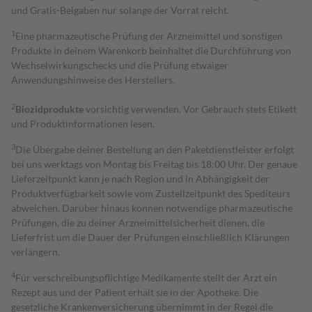
und Gratis-Beigaben nur solange der Vorrat reicht.
1
Eine pharmazeutische Prüfung der Arzneimittel und sonstigen
Produkte in deinem Warenkorb beinhaltet die Durchführung von
Wechselwirkungschecks und die Prüfung etwaiger
Anwendungshinweise des Herstellers.
2
Biozidprodukte
vorsichtig verwenden. Vor Gebrauch stets Etikett
und Produktinformationen lesen.
3
Die Übergabe deiner Bestellung an den Paketdienstleister erfolgt
bei uns werktags von Montag bis Freitag bis 18:00 Uhr. Der genaue
Lieferzeitpunkt kann je nach Region und in Abhängigkeit der
Produktverfügbarkeit sowie vom Zustellzeitpunkt des Spediteurs
abweichen. Darüber hinaus können notwendige pharmazeutische
Prüfungen, die zu deiner Arzneimittelsicherheit dienen, die
Lieferfrist um die Dauer der Prüfungen einschließlich Klärungen
verlängern.
4
Für verschreibungspflichtige Medikamente stellt der Arzt ein
Rezept aus und der Patient erhält sie in der Apotheke. Die
gesetzliche Krankenversicherung übernimmt in der Regel die