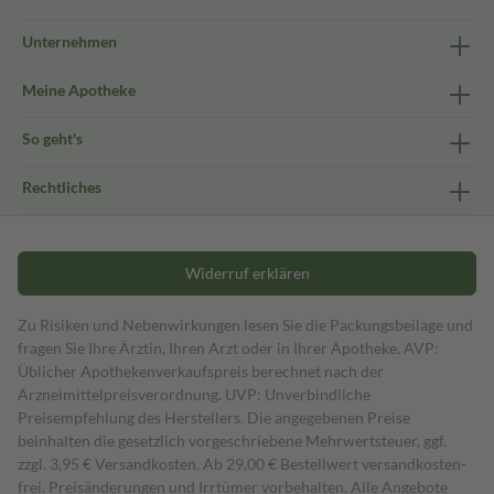
Unternehmen
Meine Apotheke
So geht's
Rechtliches
Widerruf erklären
Zu Risiken und Nebenwirkungen lesen Sie die Packungsbeilage und
fragen Sie Ihre Ärztin, Ihren Arzt oder in Ihrer Apotheke. AVP:
Üblicher Apothekenverkaufspreis berechnet nach der
Arzneimittelpreisverordnung. UVP: Unverbindliche
Preisempfehlung des Herstellers. Die angegebenen Preise
beinhalten die gesetzlich vorgeschriebene Mehrwertsteuer, ggf.
zzgl. 3,95 € Versandkosten. Ab 29,00 € Bestell­wert versand­kosten­
frei. Preisänderungen und Irrtümer vorbehalten. Alle Angebote