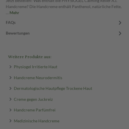
Jetzt bestellen! Was enthält die PHYSIOGEL Calming Relief A.I.
Handcreme? Die Handcreme enthält Panthenol, natürliche Fette,
…
Mehr
FAQs
Bewertungen
Weitere Produkte aus:
Physiogel Irritierte Haut
Handcreme Neurodermitis
Dermatologische Hautpflege Trockene Haut
Creme gegen Juckreiz
Handcreme Parfümfrei
Medizinische Handcreme