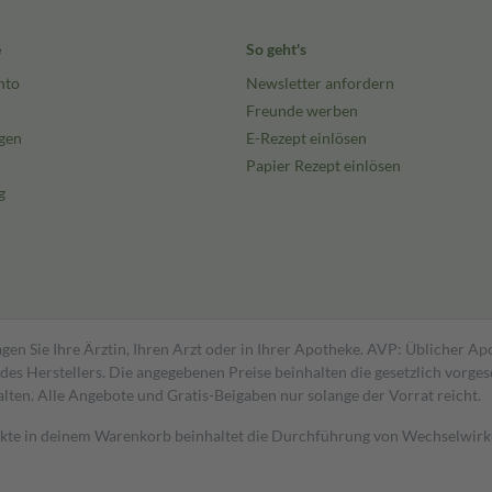
e
So geht's
nto
Newsletter anfordern
Freunde werben
gen
E-Rezept einlösen
Papier Rezept einlösen
g
gen Sie Ihre Ärztin, Ihren Arzt oder in Ihrer Apotheke. AVP: Üblicher A
s Herstellers. Die angegebenen Preise beinhalten die gesetzlich vorgesc
alten. Alle Angebote und Gratis-Beigaben nur solange der Vorrat reicht.
dukte in deinem Warenkorb beinhaltet die Durchführung von Wechselwir