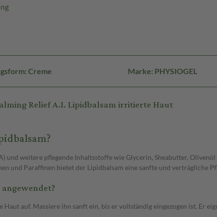
ung
ngsform: Creme
Marke: PHYSIOGEL
ing Relief A.I. Lipidbalsam irritierte Haut
ipidbalsam?
 und weitere pflegende Inhaltsstoffe wie Glycerin, Sheabutter, Olivenöl
nen und Paraffinen bietet der Lipidbalsam eine sanfte und verträgliche Pfl
am angewendet?
Haut auf. Massiere ihn sanft ein, bis er vollständig eingezogen ist. Er eig