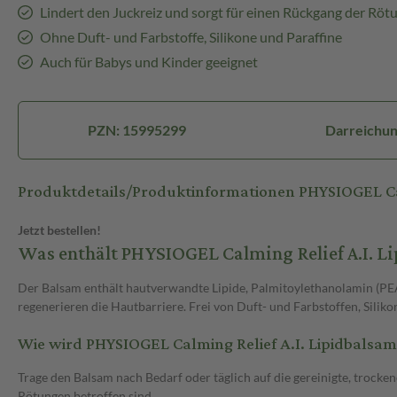
Lindert den Juckreiz und sorgt für einen Rückgang der Röt
Ohne Duft- und Farbstoffe, Silikone und Paraffine
Auch für Babys und Kinder geeignet
PZN: 15995299
Darreichu
Produktdetails/Produktinformationen PHYSIOGEL Calm
Jetzt bestellen!
Was enthält PHYSIOGEL Calming Relief A.I. L
Der Balsam enthält hautverwandte Lipide, Palmitoylethanolamin (PEA)
regenerieren die Hautbarriere. Frei von Duft- und Farbstoffen, Siliko
Wie wird PHYSIOGEL Calming Relief A.I. Lipidbals
Trage den Balsam nach Bedarf oder täglich auf die gereinigte, trockene 
Rötungen betroffen sind.