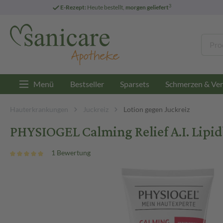
3
E-Rezept:
Heute bestellt,
morgen geliefert
Menü
Bestseller
Sparsets
Schmerzen & Ver
Hauterkrankungen
Juckreiz
Lotion gegen Juckreiz
PHYSIOGEL Calming Relief A.I. Lipid
1 Bewertung