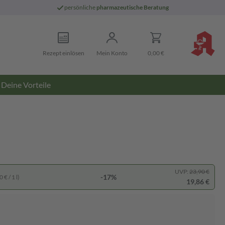
persönliche
pharmazeutische Beratung
Rezept einlösen
Mein Konto
0,00 €
Deine Vorteile
UVP:
23,90 €
-17%
 € / 1 l)
19,86 €