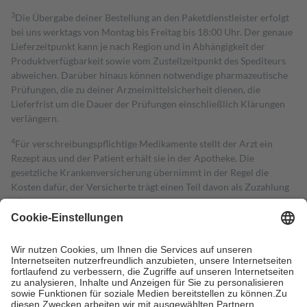
3
Die Übergabe deiner Bestellung an den Paketdienstleister erfolgt
bei uns werktags von Montag bis Freitag bis 18:00 Uhr. Der genaue
Lieferzeitpunkt kann je nach Region und in Abhängigkeit der
Produktverfügbarkeit sowie vom Zustellzeitpunkt des Spediteurs
abweichen. Darüber hinaus können notwendige pharmazeutische
Prüfungen, die zu deiner Arzneimittelsicherheit dienen, die
Lieferfrist um die Dauer der Prüfungen einschließlich Klärungen
verlängern.
4
Für verschreibungspflichtige Medikamente stellt der Arzt ein
Rezept aus und der Patient erhält sie in der Apotheke. Die
gesetzliche Krankenversicherung übernimmt in der Regel die
Kosten dafür, der Versicherte trägt einen Teil davon als Zuzahlung
mit.
Grundsätzlich leisten Mitglieder Zuzahlungen in Höhe von zehn
Prozent des Abgabepreises,
mindestens
jedoch
fünf Euro
und
höchstens zehn Euro.
Es sind jedoch nie mehr als die tatsächlichen
Kosten der Leistung zu entrichten.
Diese Regeln gelten grundsätzlich auch für Online-Apotheken.
Bei Heilmitteln und häuslicher Krankenpflege beträgt die
Zuzahlung zehn Prozent der Kosten sowie zehn Euro je