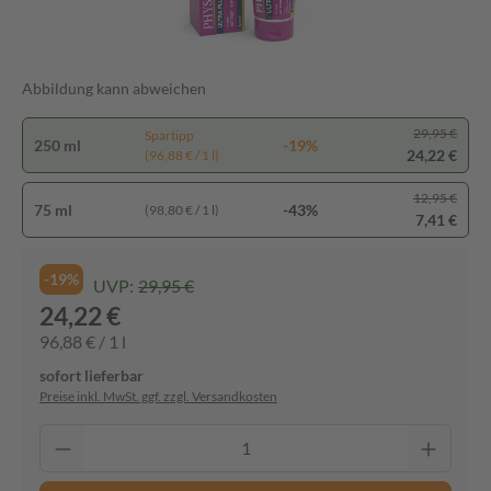
Abbildung kann abweichen
29,95 €
Spartipp
250 ml
-19%
24,22 €
(96,88 € / 1 l)
12,95 €
75 ml
-43%
(98,80 € / 1 l)
7,41 €
-19%
UVP:
29,95 €
24,22 €
96,88 € / 1 l
sofort lieferbar
Preise inkl. MwSt. ggf. zzgl. Versandkosten