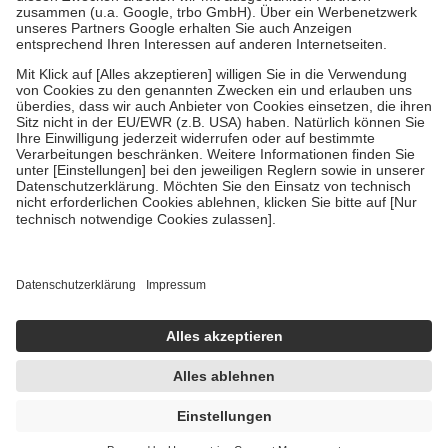
Verordnung.
Um das Engagement der Versicherten für ihre eigene Gesundheit zu
stärken und die besondere Stellung der Familie zu unterstützen,
fallen
keine Zuzahlungen
an bei:
• Kindern und Jugendlichen bis zum vollendeten 18. Lebensjahr
mit Ausnahme der Fahrkosten
• Untersuchungen zur Vorsorge und Früherkennung, die von der
GKV getragen werden
• empfohlenen Schutzimpfungen
• Harn- und Blutteststreifen
Wir nutzen Trusted Shops als unabhängigen Dienstleister für die
Einholung von Bewertungen. Trusted Shops hat Maßnahmen
getroffen, um sicherzustellen, dass es sich um echte Bewertungen
handelt. Mehr Informationen findest du hier:
https://help.etrusted.com/hc/de/articles/4419944605341
Einige Bilder und Inhalte wurden unter Zuhilfenahme künstlicher
Intelligenz erstellt.
UVP:
29,95 €