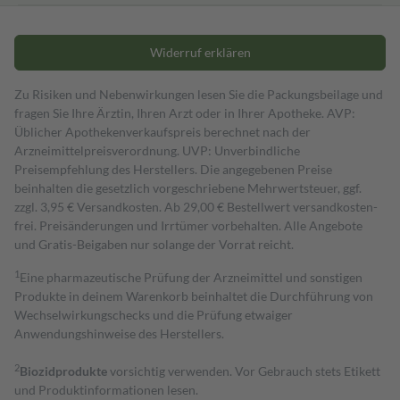
Widerruf erklären
Zu Risiken und Nebenwirkungen lesen Sie die Packungsbeilage und
fragen Sie Ihre Ärztin, Ihren Arzt oder in Ihrer Apotheke. AVP:
Üblicher Apothekenverkaufspreis berechnet nach der
Arzneimittelpreisverordnung. UVP: Unverbindliche
Preisempfehlung des Herstellers. Die angegebenen Preise
beinhalten die gesetzlich vorgeschriebene Mehrwertsteuer, ggf.
zzgl. 3,95 € Versandkosten. Ab 29,00 € Bestell­wert versand­kosten­
frei. Preisänderungen und Irrtümer vorbehalten. Alle Angebote
und Gratis-Beigaben nur solange der Vorrat reicht.
1
Eine pharmazeutische Prüfung der Arzneimittel und sonstigen
Produkte in deinem Warenkorb beinhaltet die Durchführung von
Wechselwirkungschecks und die Prüfung etwaiger
Anwendungshinweise des Herstellers.
2
Biozidprodukte
vorsichtig verwenden. Vor Gebrauch stets Etikett
und Produktinformationen lesen.