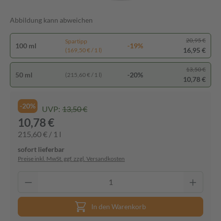
Abbildung kann abweichen
20,95 €
Spartipp
100 ml
-19%
16,95 €
(169,50 € / 1 l)
13,50 €
50 ml
-20%
(215,60 € / 1 l)
10,78 €
-20%
UVP:
13,50 €
10,78 €
215,60 € / 1 l
sofort lieferbar
Preise inkl. MwSt. ggf. zzgl. Versandkosten
In den Warenkorb