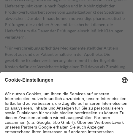
Lieferzeitpunkt kann je nach Region und in Abhängigkeit der
Produktverfügbarkeit sowie vom Zustellzeitpunkt des Spediteurs
abweichen. Darüber hinaus können notwendige pharmazeutische
Prüfungen, die zu deiner Arzneimittelsicherheit dienen, die
Lieferfrist um die Dauer der Prüfungen einschließlich Klärungen
verlängern.
4
Für verschreibungspflichtige Medikamente stellt der Arzt ein
Rezept aus und der Patient erhält sie in der Apotheke. Die
gesetzliche Krankenversicherung übernimmt in der Regel die
Kosten dafür, der Versicherte trägt einen Teil davon als Zuzahlung
mit.
Grundsätzlich leisten Mitglieder Zuzahlungen in Höhe von zehn
Prozent des Abgabepreises,
mindestens
jedoch
fünf Euro
und
höchstens zehn Euro.
Es sind jedoch nie mehr als die tatsächlichen
Kosten der Leistung zu entrichten.
Diese Regeln gelten grundsätzlich auch für Online-Apotheken.
Bei Heilmitteln und häuslicher Krankenpflege beträgt die
Zuzahlung zehn Prozent der Kosten sowie zehn Euro je
Verordnung.
Um das Engagement der Versicherten für ihre eigene Gesundheit zu