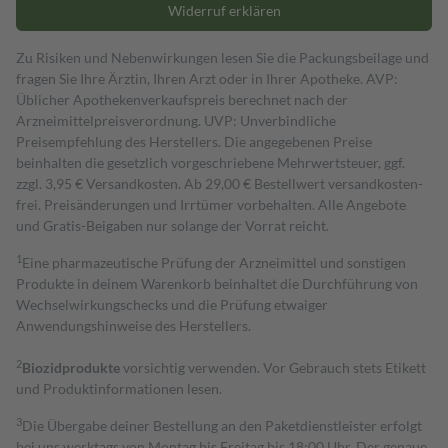
Widerruf erklären
Zu Risiken und Nebenwirkungen lesen Sie die Packungsbeilage und
fragen Sie Ihre Ärztin, Ihren Arzt oder in Ihrer Apotheke. AVP:
Üblicher Apothekenverkaufspreis berechnet nach der
Arzneimittelpreisverordnung. UVP: Unverbindliche
Preisempfehlung des Herstellers. Die angegebenen Preise
beinhalten die gesetzlich vorgeschriebene Mehrwertsteuer, ggf.
zzgl. 3,95 € Versandkosten. Ab 29,00 € Bestell­wert versand­kosten­
frei. Preisänderungen und Irrtümer vorbehalten. Alle Angebote
und Gratis-Beigaben nur solange der Vorrat reicht.
1
Eine pharmazeutische Prüfung der Arzneimittel und sonstigen
Produkte in deinem Warenkorb beinhaltet die Durchführung von
Wechselwirkungschecks und die Prüfung etwaiger
Anwendungshinweise des Herstellers.
2
Biozidprodukte
vorsichtig verwenden. Vor Gebrauch stets Etikett
und Produktinformationen lesen.
3
Die Übergabe deiner Bestellung an den Paketdienstleister erfolgt
bei uns werktags von Montag bis Freitag bis 18:00 Uhr. Der genaue