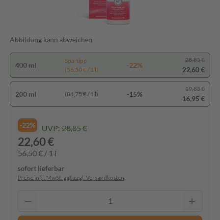
Abbildung kann abweichen
28,85 €
Spartipp
400 ml
-22%
22,60 €
(56,50 € / 1 l)
19,85 €
200 ml
-15%
(84,75 € / 1 l)
16,95 €
-22%
UVP:
28,85 €
22,60 €
56,50 € / 1 l
sofort lieferbar
Preise inkl. MwSt. ggf. zzgl. Versandkosten