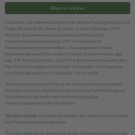
Widerruf erklären
Zu Risiken und Nebenwirkungen lesen Sie die Packungsbeilage und
fragen Sie Ihre Ärztin, Ihren Arzt oder in Ihrer Apotheke. AVP:
Üblicher Apothekenverkaufspreis berechnet nach der
Arzneimittelpreisverordnung. UVP: Unverbindliche
Preisempfehlung des Herstellers. Die angegebenen Preise
beinhalten die gesetzlich vorgeschriebene Mehrwertsteuer, ggf.
zzgl. 3,95 € Versandkosten. Ab 29,00 € Bestell­wert versand­kosten­
frei. Preisänderungen und Irrtümer vorbehalten. Alle Angebote
und Gratis-Beigaben nur solange der Vorrat reicht.
1
Eine pharmazeutische Prüfung der Arzneimittel und sonstigen
Produkte in deinem Warenkorb beinhaltet die Durchführung von
Wechselwirkungschecks und die Prüfung etwaiger
Anwendungshinweise des Herstellers.
2
Biozidprodukte
vorsichtig verwenden. Vor Gebrauch stets Etikett
und Produktinformationen lesen.
3
Die Übergabe deiner Bestellung an den Paketdienstleister erfolgt