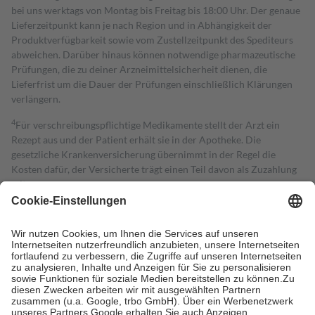
bei uns werktags von Montag bis Freitag bis 18:00 Uhr. Der genaue
Lieferzeitpunkt kann je nach Region und in Abhängigkeit der
Produktverfügbarkeit sowie vom Zustellzeitpunkt des Spediteurs
abweichen. Darüber hinaus können notwendige pharmazeutische
Prüfungen, die zu deiner Arzneimittelsicherheit dienen, die
Lieferfrist um die Dauer der Prüfungen einschließlich Klärungen
verlängern.
4
Für verschreibungspflichtige Medikamente stellt der Arzt ein
Rezept aus und der Patient erhält sie in der Apotheke. Die
gesetzliche Krankenversicherung übernimmt in der Regel die
Kosten dafür, der Versicherte trägt einen Teil davon als Zuzahlung
mit.
Grundsätzlich leisten Mitglieder Zuzahlungen in Höhe von zehn
Prozent des Abgabepreises,
mindestens
jedoch
fünf Euro
und
höchstens zehn Euro.
Es sind jedoch nie mehr als die tatsächlichen
Kosten der Leistung zu entrichten.
Diese Regeln gelten grundsätzlich auch für Online-Apotheken.
Bei Heilmitteln und häuslicher Krankenpflege beträgt die
Zuzahlung zehn Prozent der Kosten sowie zehn Euro je
Verordnung.