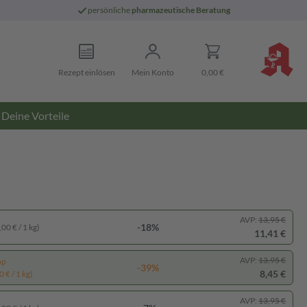
persönliche
pharmazeutische Beratung
Rezept einlösen
Mein Konto
0,00 €
Deine Vorteile
AVP:
13,95 €
-18%
00 € / 1 kg)
11,41 €
AVP:
13,95 €
pp
-39%
8,45 €
 € / 1 kg)
AVP:
13,95 €