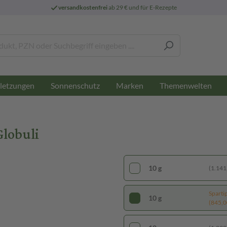
versandkostenfrei
ab 29 € und für E-Rezepte
letzungen
Sonnenschutz
Marken
Themenwelten
lobuli
10 g
(1.141,
Sparti
10 g
(845,00