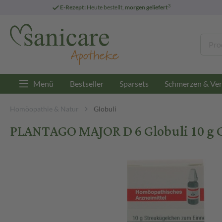
3
E-Rezept:
Heute bestellt,
morgen geliefert
Menü
Bestseller
Sparsets
Schmerzen & Ver
Homöopathie & Natur
Globuli
PLANTAGO MAJOR D 6 Globuli 10 g G