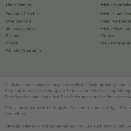
Unternehmen
Meine Apothek
Download-Archiv
Mein Kundenko
Über Sanicare
Mein Merkzettel
Stellenangebote
Meine Bestellun
Partner
Kontakt
Presse
Neuregistrierun
Affiliate Programm
Zu Risiken und Nebenwirkungen lesen Sie die Packungsbeilage und fra
Arzneimittelpreisverordnung. UVP: Unverbindliche Preisempfehlung de
Bestell­wert versand­kosten­frei. Preisänderungen und Irrtümer vorbeh
1
Eine pharmazeutische Prüfung der Arzneimittel und sonstigen Pro
Herstellers.
2
Biozidprodukte
vorsichtig verwenden. Vor Gebrauch stets Etikett u