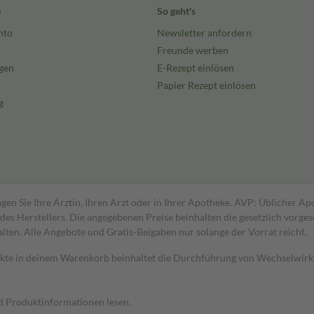
e
So geht's
nto
Newsletter anfordern
Freunde werben
gen
E-Rezept einlösen
Papier Rezept einlösen
g
gen Sie Ihre Ärztin, Ihren Arzt oder in Ihrer Apotheke. AVP: Üblicher A
s Herstellers. Die angegebenen Preise beinhalten die gesetzlich vorgesc
alten. Alle Angebote und Gratis-Beigaben nur solange der Vorrat reicht.
dukte in deinem Warenkorb beinhaltet die Durchführung von Wechselwir
nd Produktinformationen lesen.