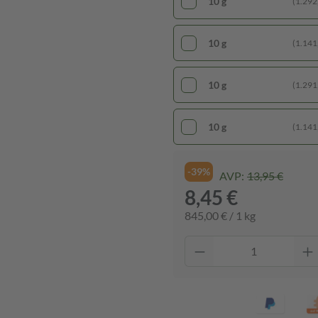
10 g
(1.292,
10 g
(1.141,
10 g
(1.291,
10 g
(1.141,
-39%
AVP:
13,95 €
8,45 €
845,00 € / 1 kg