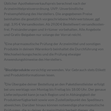
Üblicher Apothekenverkaufspreis berechnet nach der
Arzneimittelpreisverordnung. UVP: Unverbindliche
Preisempfehlung des Herstellers. Die angegebenen Preise
beinhalten die gesetzlich vorgeschriebene Mehrwertsteuer, ggf.
zzgl. 3,95 € Versandkosten. Ab 29,00 € Bestell­wert versand­kosten­
frei. Preisänderungen und Irrtümer vorbehalten. Alle Angebote
und Gratis-Beigaben nur solange der Vorrat reicht.
1
Eine pharmazeutische Prüfung der Arzneimittel und sonstigen
Produkte in deinem Warenkorb beinhaltet die Durchführung von
Wechselwirkungschecks und die Prüfung etwaiger
Anwendungshinweise des Herstellers.
2
Biozidprodukte
vorsichtig verwenden. Vor Gebrauch stets Etikett
und Produktinformationen lesen.
3
Die Übergabe deiner Bestellung an den Paketdienstleister erfolgt
bei uns werktags von Montag bis Freitag bis 18:00 Uhr. Der genaue
Lieferzeitpunkt kann je nach Region und in Abhängigkeit der
Produktverfügbarkeit sowie vom Zustellzeitpunkt des Spediteurs
abweichen. Darüber hinaus können notwendige pharmazeutische
Prüfungen, die zu deiner Arzneimittelsicherheit dienen, die