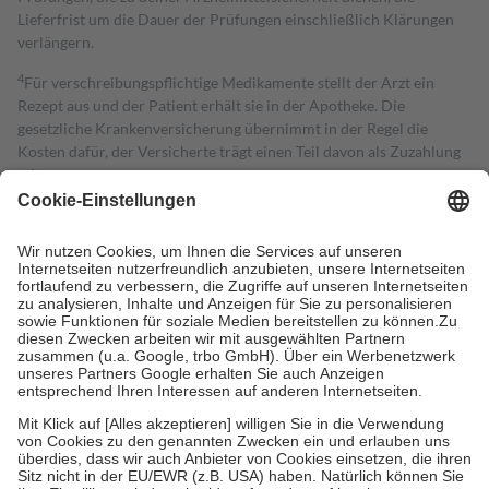
Lieferfrist um die Dauer der Prüfungen einschließlich Klärungen
verlängern.
4
Für verschreibungspflichtige Medikamente stellt der Arzt ein
Rezept aus und der Patient erhält sie in der Apotheke. Die
gesetzliche Krankenversicherung übernimmt in der Regel die
Kosten dafür, der Versicherte trägt einen Teil davon als Zuzahlung
mit.
Grundsätzlich leisten Mitglieder Zuzahlungen in Höhe von zehn
Prozent des Abgabepreises,
mindestens
jedoch
fünf Euro
und
höchstens zehn Euro.
Es sind jedoch nie mehr als die tatsächlichen
Kosten der Leistung zu entrichten.
Diese Regeln gelten grundsätzlich auch für Online-Apotheken.
Bei Heilmitteln und häuslicher Krankenpflege beträgt die
Zuzahlung zehn Prozent der Kosten sowie zehn Euro je
Verordnung.
Um das Engagement der Versicherten für ihre eigene Gesundheit zu
stärken und die besondere Stellung der Familie zu unterstützen,
fallen
keine Zuzahlungen
an bei:
• Kindern und Jugendlichen bis zum vollendeten 18. Lebensjahr
mit Ausnahme der Fahrkosten