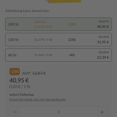
Abbildung kann abweichen
52,87 €
Spartipp
200 St
-23%
40,95 €
(0,20 € / 1 St)
41,76 €
120 St
-23%
(0,27 € / 1 St)
31,95 €
22,35 €
60 St
-4%
(0,36 € / 1 St)
21,39 €
-23%
AVP:
52,87 €
40,95 €
0,20 € / 1 St
sofort lieferbar
Preise inkl. MwSt. ggf. zzgl. Versandkosten