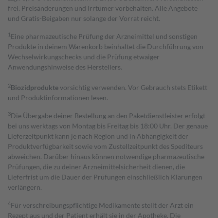
frei. Preisänderungen und Irrtümer vorbehalten. Alle Angebote
und Gratis-Beigaben nur solange der Vorrat reicht.
1
Eine pharmazeutische Prüfung der Arzneimittel und sonstigen
Produkte in deinem Warenkorb beinhaltet die Durchführung von
Wechselwirkungschecks und die Prüfung etwaiger
Anwendungshinweise des Herstellers.
2
Biozidprodukte
vorsichtig verwenden. Vor Gebrauch stets Etikett
und Produktinformationen lesen.
3
Die Übergabe deiner Bestellung an den Paketdienstleister erfolgt
bei uns werktags von Montag bis Freitag bis 18:00 Uhr. Der genaue
Lieferzeitpunkt kann je nach Region und in Abhängigkeit der
Produktverfügbarkeit sowie vom Zustellzeitpunkt des Spediteurs
abweichen. Darüber hinaus können notwendige pharmazeutische
Prüfungen, die zu deiner Arzneimittelsicherheit dienen, die
Lieferfrist um die Dauer der Prüfungen einschließlich Klärungen
verlängern.
4
Für verschreibungspflichtige Medikamente stellt der Arzt ein
Rezept aus und der Patient erhält sie in der Apotheke. Die