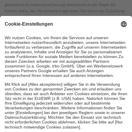
gesetzliche Krankenversicherung übernimmt in der Regel die
Kosten dafür, der Versicherte trägt einen Teil davon als Zuzahlung
mit.
Grundsätzlich leisten Mitglieder Zuzahlungen in Höhe von zehn
Prozent des Abgabepreises,
mindestens
jedoch
fünf Euro
und
höchstens zehn Euro.
Es sind jedoch nie mehr als die tatsächlichen
Kosten der Leistung zu entrichten.
Diese Regeln gelten grundsätzlich auch für Online-Apotheken.
Bei Heilmitteln und häuslicher Krankenpflege beträgt die
Zuzahlung zehn Prozent der Kosten sowie zehn Euro je
Verordnung.
Um das Engagement der Versicherten für ihre eigene Gesundheit zu
stärken und die besondere Stellung der Familie zu unterstützen,
fallen
keine Zuzahlungen
an bei:
• Kindern und Jugendlichen bis zum vollendeten 18. Lebensjahr
mit Ausnahme der Fahrkosten
• Untersuchungen zur Vorsorge und Früherkennung, die von der
GKV getragen werden
• empfohlenen Schutzimpfungen
• Harn- und Blutteststreifen