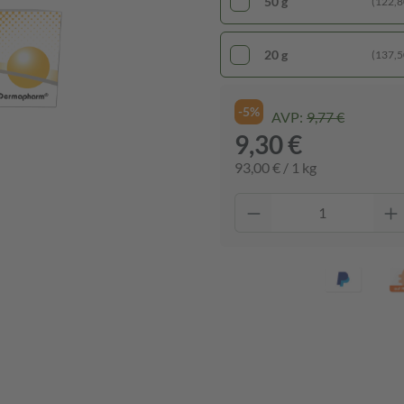
50 g
(122,80
20 g
(137,50
-5%
AVP:
9,77 €
9,30 €
93,00 € / 1 kg