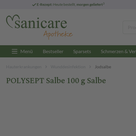
3
E-Rezept:
Heute bestellt,
morgen geliefert
Menü
Bestseller
Sparsets
Schmerzen & Ver
Hauterkrankungen
Wunddesinfektion
Jodsalbe
POLYSEPT Salbe 100 g Salbe