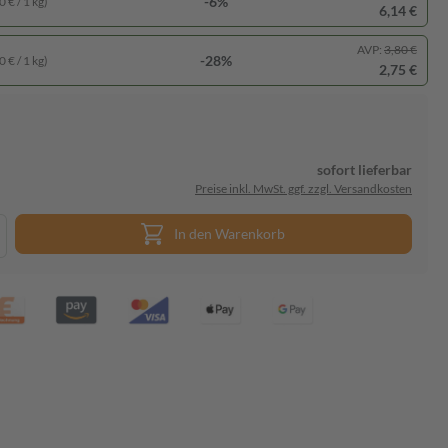
-6%
 € / 1 kg)
6,14 €
AVP:
3,80 €
-28%
 € / 1 kg)
2,75 €
sofort lieferbar
Preise inkl. MwSt. ggf. zzgl. Versandkosten
In den Warenkorb