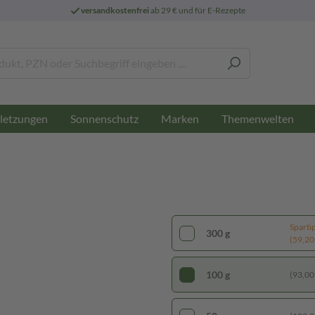
versandkostenfrei
ab 29 € und für E-Rezepte
letzungen
Sonnenschutz
Marken
Themenwelten
Sparti
300 g
(59,20 
100 g
(93,00 