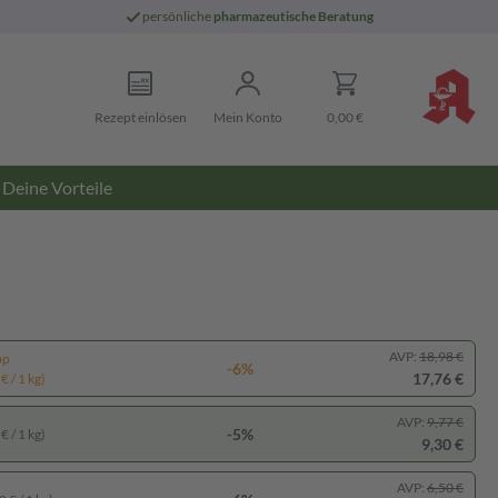
persönliche
pharmazeutische Beratung
Rezept einlösen
Mein Konto
0,00 €
Deine Vorteile
AVP:
18,98 €
pp
-6%
17,76 €
€ / 1 kg)
AVP:
9,77 €
-5%
€ / 1 kg)
9,30 €
AVP:
6,50 €