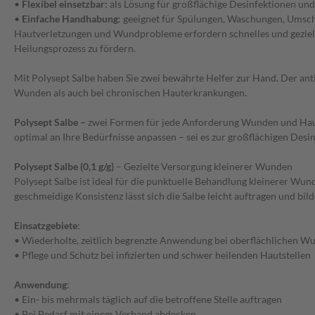
•
Flexibel einsetzbar:
als Lösung für großflächige Desinfektionen und
•
Einfache Handhabung
: geeignet für Spülungen, Waschungen, Umsc
Hautverletzungen und Wundprobleme erfordern schnelles und gezielt
Heilungsprozess zu fördern.
Mit Polysept Salbe haben Sie zwei bewährte Helfer zur Hand. Der ant
Wunden als auch bei chronischen Hauterkrankungen.
Polysept Salbe –
zwei Formen für jede Anforderung Wunden und Hautve
optimal an Ihre Bedürfnisse anpassen – sei es zur großflächigen Desin
Polysept Salbe (0,1 g/g)
– Gezielte Versorgung kleinerer Wunden
Polysept Salbe ist ideal für die punktuelle Behandlung kleinerer Wu
geschmeidige Konsistenz lässt sich die Salbe leicht auftragen und bil
Einsatzgebiete
:
• Wiederholte, zeitlich begrenzte Anwendung bei oberflächlichen 
• Pflege und Schutz bei infizierten und schwer heilenden Hautstellen
Anwendung
:
• Ein- bis mehrmals täglich auf die betroffene Stelle auftragen
• Bei Bedarf mit einem Verband abdecken