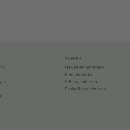
e
So geht's
nto
Newsletter anfordern
Freunde werben
gen
E-Rezept einlösen
Papier Rezept einlösen
g