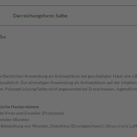
Darreichungsform: Salbe
lbe
berflächlichen Anwendung als Antiseptikum bei geschädigter Haut, wie z.
zusätzlich: Zur einmaligen Anwendung als Antiseptikum auf der intakten
en. Polysept Lösung/Salbe wird angewendet bei Erwachsenen, Jugendlich
nische Hautprobleme
te Viren und Einzeller (Protozoen)
eilenden Wunden
te Behandlung von Wunden, Dekubitus (Druckgeschwür), Ulcus cruris („of