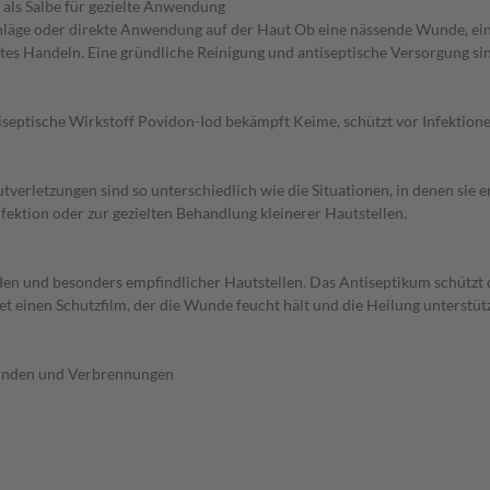
 als Salbe für gezielte Anwendung
hläge oder direkte Anwendung auf der Haut Ob eine nässende Wunde, ein
es Handeln. Eine gründliche Reinigung und antiseptische Versorgung s
iseptische Wirkstoff Povidon-Iod bekämpft Keime, schützt vor Infektion
rletzungen sind so unterschiedlich wie die Situationen, in denen sie e
fektion oder zur gezielten Behandlung kleinerer Hautstellen.
nden und besonders empfindlicher Hautstellen. Das Antiseptikum schützt 
det einen Schutzfilm, der die Wunde feucht hält und die Heilung unterstütz
Wunden und Verbrennungen