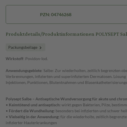
PZN: 04746268
Produktdetails/Produktinformationen POLYSEPT Sa
Packungsbeilage
Wirkstoff
: Povidon-Iod.
Anwendungsgebiete
: Salbe: Zur wiederholten, zeitlich begrenzten o
Verbrennungen, infizierten und superinfizierten Dermatosen. Lösung 
Injektionen, Punktionen, Blutentnahmen und Blasenkatheterisierung
Polysept Salbe – Antiseptische Wundversorgung für akute und chro
•
Keimtötend und antiseptisch:
wirkt gegen Bakterien, Pilze, bestimm
•
Fördert die Wundheilung:
besonders bei infizierten und schwer h
•
Vielseitig in der Anwendung:
für die wiederholte, zeitlich begrenz
infizierter Hauterkrankungen