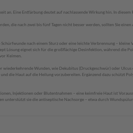
it an. Eine Entfärbung deutet auf nachlassende Wirkung hin. In diesem Fa
en, die nach zwei bis fünf Tagen nicht besser werden, sollten Sie einen
ne Schürfwunde nach einem Sturz oder eine leichte Verbrennung – kleine 
pt Lösung eignet sich für die großflächige Desinfektion, während die Pol
 vor Keimen.
 wiederkehrende Wunden, wie Dekubitus (Druckgeschwür) oder Ulcus crur
 und die Haut auf die Heilung vorzubereiten. Ergänzend dazu schützt Polys
onen, Injektionen oder Blutentnahmen – eine keimfreie Haut ist Vorauss
fen unterstützt sie die antiseptische Nachsorge – etwa durch Wundspülun