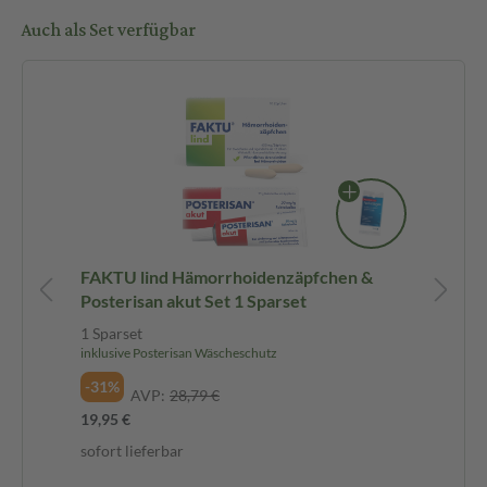
Auch als Set verfügbar
san
FAKTU lind Hämorrhoidenzäpfchen &
Po
Posterisan akut Set 1 Sparset
ak
1 S
1 Sparset
inklusive Posterisan Wäscheschutz
Spa
ink
-31%
AVP:
28,79 €
-2
19,95 €
19,
sofort lieferbar
sof