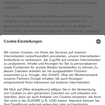
Lieferfrist um die Dauer der Prüfungen einschließlich Klärungen
verlängern.
4
Für verschreibungspflichtige Medikamente stellt der Arzt ein
Rezept aus und der Patient erhält sie in der Apotheke. Die
gesetzliche Krankenversicherung übernimmt in der Regel die
Kosten dafür, der Versicherte trägt einen Teil davon als Zuzahlung
mit.
Grundsätzlich leisten Mitglieder Zuzahlungen in Höhe von zehn
Prozent des Abgabepreises,
mindestens
jedoch
fünf Euro
und
höchstens zehn Euro.
Es sind jedoch nie mehr als die tatsächlichen
Kosten der Leistung zu entrichten.
Diese Regeln gelten grundsätzlich auch für Online-Apotheken.
Bei Heilmitteln und häuslicher Krankenpflege beträgt die
Zuzahlung zehn Prozent der Kosten sowie zehn Euro je
Verordnung.
Um das Engagement der Versicherten für ihre eigene Gesundheit zu
stärken und die besondere Stellung der Familie zu unterstützen,
fallen
keine Zuzahlungen
an bei:
• Kindern und Jugendlichen bis zum vollendeten 18. Lebensjahr
mit Ausnahme der Fahrkosten
• Untersuchungen zur Vorsorge und Früherkennung, die von der