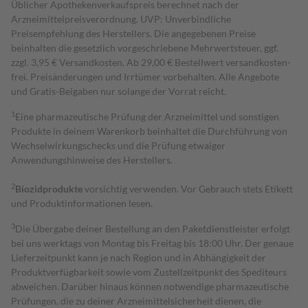
Üblicher Apothekenverkaufspreis berechnet nach der
Arzneimittelpreisverordnung. UVP: Unverbindliche
Preisempfehlung des Herstellers. Die angegebenen Preise
beinhalten die gesetzlich vorgeschriebene Mehrwertsteuer, ggf.
zzgl. 3,95 € Versandkosten. Ab 29,00 € Bestell­wert versand­kosten­
frei. Preisänderungen und Irrtümer vorbehalten. Alle Angebote
und Gratis-Beigaben nur solange der Vorrat reicht.
1
Eine pharmazeutische Prüfung der Arzneimittel und sonstigen
Produkte in deinem Warenkorb beinhaltet die Durchführung von
Wechselwirkungschecks und die Prüfung etwaiger
Anwendungshinweise des Herstellers.
2
Biozidprodukte
vorsichtig verwenden. Vor Gebrauch stets Etikett
und Produktinformationen lesen.
3
Die Übergabe deiner Bestellung an den Paketdienstleister erfolgt
bei uns werktags von Montag bis Freitag bis 18:00 Uhr. Der genaue
Lieferzeitpunkt kann je nach Region und in Abhängigkeit der
Produktverfügbarkeit sowie vom Zustellzeitpunkt des Spediteurs
abweichen. Darüber hinaus können notwendige pharmazeutische
Prüfungen, die zu deiner Arzneimittelsicherheit dienen, die