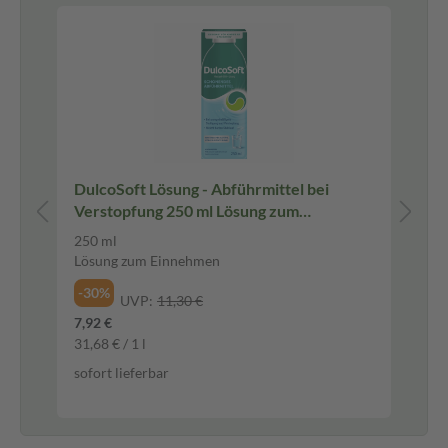
Pf
t
DulcoSoft Lösung - Abführmittel bei
Ha
Verstopfung 250 ml Lösung zum
Su
Einnehmen
10 
250 ml
Su
Lösung zum Einnehmen
Hinweis: Aufgrund der hohen Temperaturen kann dieser Artikel derzeit nicht an Packstationen versendet werden.
-30%
UVP:
11,30 €
-2
7,92 €
8,4
31,68 € / 1 l
0,8
sofort lieferbar
sof