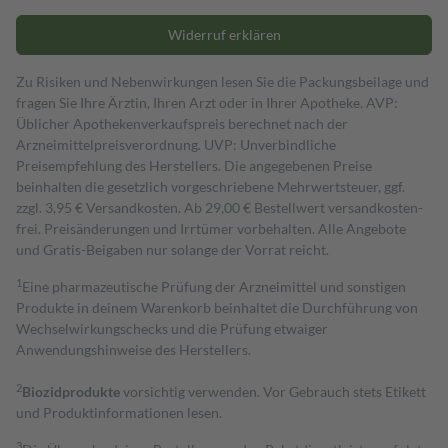
Widerruf erklären
Zu Risiken und Nebenwirkungen lesen Sie die Packungsbeilage und
fragen Sie Ihre Ärztin, Ihren Arzt oder in Ihrer Apotheke. AVP:
Üblicher Apothekenverkaufspreis berechnet nach der
Arzneimittelpreisverordnung. UVP: Unverbindliche
Preisempfehlung des Herstellers. Die angegebenen Preise
beinhalten die gesetzlich vorgeschriebene Mehrwertsteuer, ggf.
zzgl. 3,95 € Versandkosten. Ab 29,00 € Bestell­wert versand­kosten­
frei. Preisänderungen und Irrtümer vorbehalten. Alle Angebote
und Gratis-Beigaben nur solange der Vorrat reicht.
1
Eine pharmazeutische Prüfung der Arzneimittel und sonstigen
Produkte in deinem Warenkorb beinhaltet die Durchführung von
Wechselwirkungschecks und die Prüfung etwaiger
Anwendungshinweise des Herstellers.
2
Biozidprodukte
vorsichtig verwenden. Vor Gebrauch stets Etikett
und Produktinformationen lesen.
3