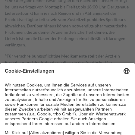
Die Übergabe deiner Bestellung an den Paketdienstleister erfolgt
bei uns werktags von Montag bis Freitag bis 18:00 Uhr. Der genaue
Lieferzeitpunkt kann je nach Region und in Abhängigkeit der
Produktverfügbarkeit sowie vom Zustellzeitpunkt des Spediteurs
abweichen. Darüber hinaus können notwendige pharmazeutische
Prüfungen, die zu deiner Arzneimittelsicherheit dienen, die
Lieferfrist um die Dauer der Prüfungen einschließlich Klärungen
verlängern.
4
Für verschreibungspflichtige Medikamente stellt der Arzt ein
Rezept aus und der Patient erhält sie in der Apotheke. Die
gesetzliche Krankenversicherung übernimmt in der Regel die
Kosten dafür, der Versicherte trägt einen Teil davon als Zuzahlung
mit.
Grundsätzlich leisten Mitglieder Zuzahlungen in Höhe von zehn
Prozent des Abgabepreises,
mindestens
jedoch
fünf Euro
und
höchstens zehn Euro.
Es sind jedoch nie mehr als die tatsächlichen
Kosten der Leistung zu entrichten.
Diese Regeln gelten grundsätzlich auch für Online-Apotheken.
Bei Heilmitteln und häuslicher Krankenpflege beträgt die
Zuzahlung zehn Prozent der Kosten sowie zehn Euro je
Verordnung.