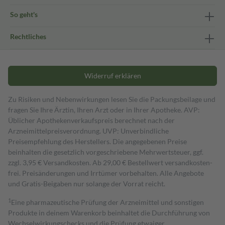
So geht's
Rechtliches
Widerruf erklären
Zu Risiken und Nebenwirkungen lesen Sie die Packungsbeilage und
fragen Sie Ihre Ärztin, Ihren Arzt oder in Ihrer Apotheke. AVP:
Üblicher Apothekenverkaufspreis berechnet nach der
Arzneimittelpreisverordnung. UVP: Unverbindliche
Preisempfehlung des Herstellers. Die angegebenen Preise
beinhalten die gesetzlich vorgeschriebene Mehrwertsteuer, ggf.
zzgl. 3,95 € Versandkosten. Ab 29,00 € Bestell­wert versand­kosten­
frei. Preisänderungen und Irrtümer vorbehalten. Alle Angebote
und Gratis-Beigaben nur solange der Vorrat reicht.
1
Eine pharmazeutische Prüfung der Arzneimittel und sonstigen
Produkte in deinem Warenkorb beinhaltet die Durchführung von
Wechselwirkungschecks und die Prüfung etwaiger