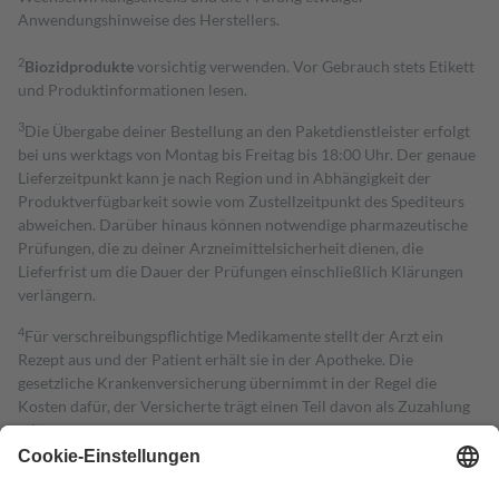
Anwendungshinweise des Herstellers.
2
Biozidprodukte
vorsichtig verwenden. Vor Gebrauch stets Etikett
und Produktinformationen lesen.
3
Die Übergabe deiner Bestellung an den Paketdienstleister erfolgt
bei uns werktags von Montag bis Freitag bis 18:00 Uhr. Der genaue
Lieferzeitpunkt kann je nach Region und in Abhängigkeit der
Produktverfügbarkeit sowie vom Zustellzeitpunkt des Spediteurs
abweichen. Darüber hinaus können notwendige pharmazeutische
Prüfungen, die zu deiner Arzneimittelsicherheit dienen, die
Lieferfrist um die Dauer der Prüfungen einschließlich Klärungen
verlängern.
4
Für verschreibungspflichtige Medikamente stellt der Arzt ein
Rezept aus und der Patient erhält sie in der Apotheke. Die
gesetzliche Krankenversicherung übernimmt in der Regel die
Kosten dafür, der Versicherte trägt einen Teil davon als Zuzahlung
mit.
Grundsätzlich leisten Mitglieder Zuzahlungen in Höhe von zehn
Prozent des Abgabepreises,
mindestens
jedoch
fünf Euro
und