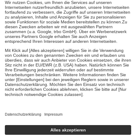
höchstens zehn Euro.
Es sind jedoch nie mehr als die tatsächlichen
Kosten der Leistung zu entrichten.
Diese Regeln gelten grundsätzlich auch für Online-Apotheken.
Bei Heilmitteln und häuslicher Krankenpflege beträgt die
Zuzahlung zehn Prozent der Kosten sowie zehn Euro je
Verordnung.
Um das Engagement der Versicherten für ihre eigene Gesundheit zu
stärken und die besondere Stellung der Familie zu unterstützen,
fallen
keine Zuzahlungen
an bei:
• Kindern und Jugendlichen bis zum vollendeten 18. Lebensjahr
mit Ausnahme der Fahrkosten
• Untersuchungen zur Vorsorge und Früherkennung, die von der
GKV getragen werden
• empfohlenen Schutzimpfungen
• Harn- und Blutteststreifen
Wir nutzen Trusted Shops als unabhängigen Dienstleister für die
Einholung von Bewertungen. Trusted Shops hat Maßnahmen
getroffen, um sicherzustellen, dass es sich um echte Bewertungen
handelt. Mehr Informationen findest du hier:
https://help.etrusted.com/hc/de/articles/4419944605341