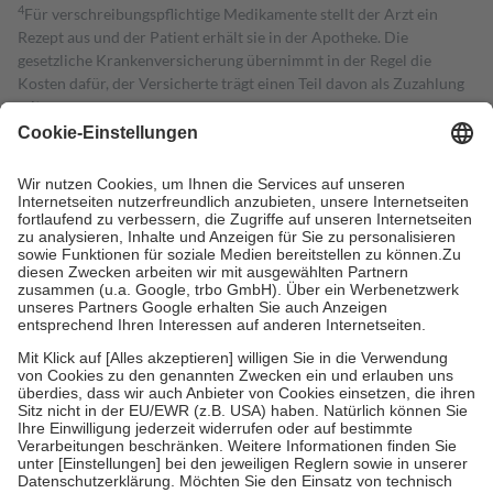
4
Für verschreibungspflichtige Medikamente stellt der Arzt ein
Rezept aus und der Patient erhält sie in der Apotheke. Die
gesetzliche Krankenversicherung übernimmt in der Regel die
Kosten dafür, der Versicherte trägt einen Teil davon als Zuzahlung
mit.
Grundsätzlich leisten Mitglieder Zuzahlungen in Höhe von zehn
Prozent des Abgabepreises,
mindestens
jedoch
fünf Euro
und
höchstens zehn Euro.
Es sind jedoch nie mehr als die tatsächlichen
Kosten der Leistung zu entrichten.
Diese Regeln gelten grundsätzlich auch für Online-Apotheken.
Bei Heilmitteln und häuslicher Krankenpflege beträgt die
Zuzahlung zehn Prozent der Kosten sowie zehn Euro je
Verordnung.
Um das Engagement der Versicherten für ihre eigene Gesundheit zu
stärken und die besondere Stellung der Familie zu unterstützen,
fallen
keine Zuzahlungen
an bei:
• Kindern und Jugendlichen bis zum vollendeten 18. Lebensjahr
mit Ausnahme der Fahrkosten
• Untersuchungen zur Vorsorge und Früherkennung, die von der
GKV getragen werden
• empfohlenen Schutzimpfungen