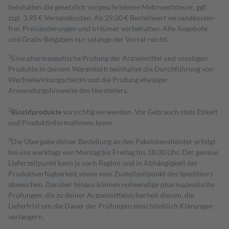
beinhalten die gesetzlich vorgeschriebene Mehrwertsteuer, ggf.
zzgl. 3,95 € Versandkosten. Ab 29,00 € Bestell­wert versand­kosten­
frei. Preisänderungen und Irrtümer vorbehalten. Alle Angebote
und Gratis-Beigaben nur solange der Vorrat reicht.
1
Eine pharmazeutische Prüfung der Arzneimittel und sonstigen
Produkte in deinem Warenkorb beinhaltet die Durchführung von
Wechselwirkungschecks und die Prüfung etwaiger
Anwendungshinweise des Herstellers.
2
Biozidprodukte
vorsichtig verwenden. Vor Gebrauch stets Etikett
und Produktinformationen lesen.
3
Die Übergabe deiner Bestellung an den Paketdienstleister erfolgt
bei uns werktags von Montag bis Freitag bis 18:00 Uhr. Der genaue
Lieferzeitpunkt kann je nach Region und in Abhängigkeit der
Produktverfügbarkeit sowie vom Zustellzeitpunkt des Spediteurs
abweichen. Darüber hinaus können notwendige pharmazeutische
Prüfungen, die zu deiner Arzneimittelsicherheit dienen, die
Lieferfrist um die Dauer der Prüfungen einschließlich Klärungen
verlängern.