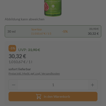
Abbildung kann abweichen
31,90 €
Spartipp
30 ml
-5%
30,32 €
(1.010,67 € / 1 l)
-5%
UVP:
31,90 €
30,32 €
1.010,67 € / 1 l
sofort lieferbar
Preise inkl. MwSt. ggf. zzgl. Versandkosten
In den Warenkorb