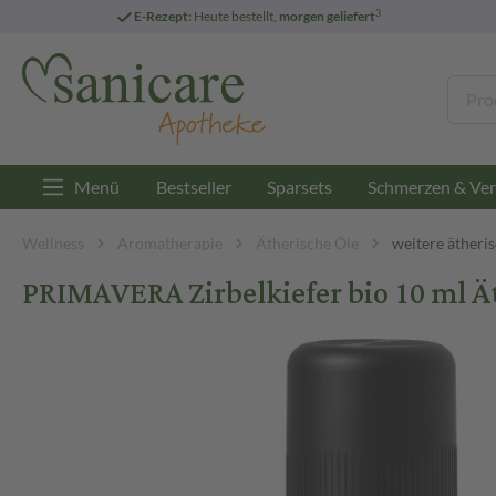
3
E-Rezept:
Heute bestellt,
morgen geliefert
Menü
Bestseller
Sparsets
Schmerzen & Ver
Wellness
Aromatherapie
Ätherische Öle
weitere ätheri
PRIMAVERA Zirbelkiefer bio 10 ml Ä