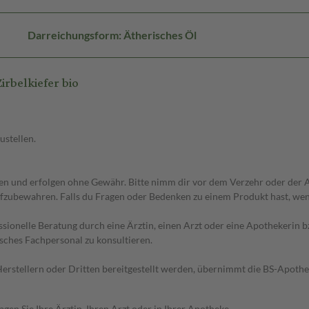
Darreichungsform: Ätherisches Öl
rbelkiefer bio
ustellen.
 und erfolgen ohne Gewähr. Bitte nimm dir vor dem Verzehr oder der An
fzubewahren. Falls du Fragen oder Bedenken zu einem Produkt hast, wende
essionelle Beratung durch eine Ärztin, einen Arzt oder eine Apothekerin
sches Fachpersonal zu konsultieren.
n Herstellern oder Dritten bereitgestellt werden, übernimmt die BS-Apot
en Sie Ihre Ärztin, Ihren Arzt oder in Ihrer Apotheke.