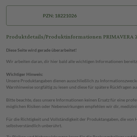
PZN: 18221026
Produktdetails/Produktinformationen PRIMAVERA Zi
Diese Seite wird gerade überarbeitet!
Wir arbeiten daran, dir hier bald alle wichtigen Informationen bereitz
Wichtiger Hinweis:
Unsere Produktangaben dienen ausschließlich zu Informationszwecken
Warnhinweise sorgfältig zu lesen und diese für spätere Rückfragen au
Bitte beachte, dass unsere Informationen keinen Ersatz für eine prof
möglichen Risiken oder Nebenwirkungen empfehlen wir dir, medizini
Für die Richtigkeit und Vollständigkeit der Produktangaben, die vo
selbstverständlich unberührt.
Zu Risiken und Nebenwirkungen lesen Sie die Packungsbeilage und frag