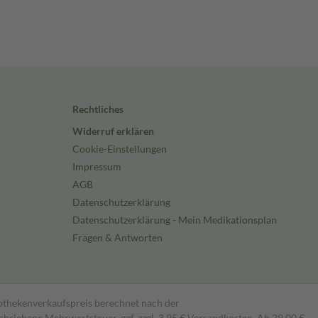
Rechtliches
Widerruf erklären
Cookie-Einstellungen
Impressum
AGB
Datenschutzerklärung
Datenschutzerklärung - Mein Medikationsplan
Fragen & Antworten
pothekenverkaufspreis berechnet nach der
hriebene Mehrwertsteuer, ggf. zzgl. 3,95 € Versandkosten. Ab 29,00 €