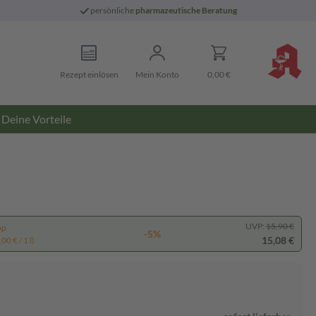
persönliche
pharmazeutische Beratung
Rezept einlösen
Mein Konto
0,00 €
Deine Vorteile
UVP:
15,90 €
pp
-5%
15,08 €
00 € / 1 l)