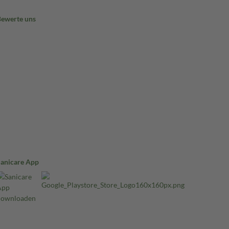
Bewerte uns
Sanicare App