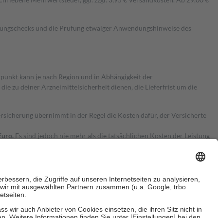
kungschecks und die Prüfung etwaiger Anwendungshinweise des
itpunkt kann je nach Region und in Abhängigkeit der
 zu deiner Arzneimittelsicherheit dienen, die Lieferfrist um die
ersicherung übernimmt in der Regel die Kosten dafür, der Versicherte
Euro.
Es sind jedoch nie mehr als die tatsächlichen Kosten der Leistung
e Zuzahlungen
an bei: