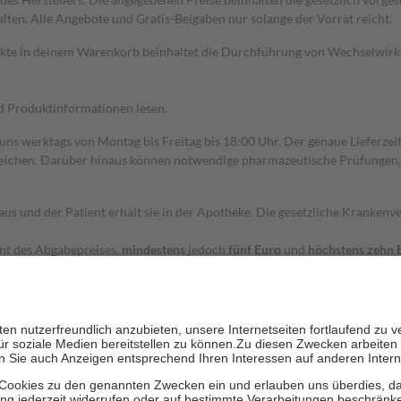
alten. Alle Angebote und Gratis-Beigaben nur solange der Vorrat reicht.
dukte in deinem Warenkorb beinhaltet die Durchführung von Wechselwir
nd Produktinformationen lesen.
 uns werktags von Montag bis Freitag bis 18:00 Uhr. Der genaue Lieferze
ichen. Darüber hinaus können notwendige pharmazeutische Prüfungen, die
aus und der Patient erhält sie in der Apotheke. Die gesetzliche Krankenv
ent des Abgabepreises,
mindestens
jedoch
fünf Euro
und
höchstens zehn 
zehn Prozent der Kosten sowie zehn Euro je Verordnung.
rken und die besondere Stellung der Familie zu unterstützen, fallen
kein
 Ausnahme der Fahrkosten
 getragen werden