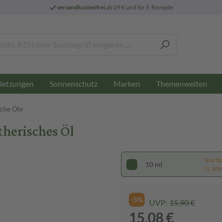
versandkostenfrei
ab 29 € und für E-Rezepte
letzungen
Sonnenschutz
Marken
Themenwelten
sche Öle
therisches Öl
Sparti
10 ml
(1.508,
-5%
UVP:
15,90 €
15,08 €