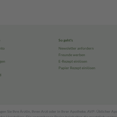
e
So geht's
nto
Newsletter anfordern
Freunde werben
gen
E-Rezept einlösen
Papier Rezept einlösen
g
gen Sie Ihre Ärztin, Ihren Arzt oder in Ihrer Apotheke. AVP: Üblicher A
s Herstellers. Die angegebenen Preise beinhalten die gesetzlich vorgesc