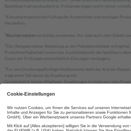
Bestell­wert versand­kosten­frei. Preisänderungen und Irrtümer vorbeh
1
Eine pharmazeutische Prüfung der Arzneimittel und sonstigen Pro
Herstellers.
2
Biozidprodukte
vorsichtig verwenden. Vor Gebrauch stets Etikett u
3
Die Übergabe deiner Bestellung an den Paketdienstleister erfolgt bei
Produktverfügbarkeit sowie vom Zustellzeitpunkt des Spediteurs abwe
Dauer der Prüfungen einschließlich Klärungen verlängern.
4
Für verschreibungspflichtige Medikamente stellt der Arzt ein Rezept 
trägt einen Teil davon als Zuzahlung mit.
Grundsätzlich leisten Mitglieder Zuzahlungen in Höhe von zehn Proz
zu entrichten.
Diese Regeln gelten grundsätzlich auch für Online-Apotheken.
Bei Heilmitteln und häuslicher Krankenpflege beträgt die Zuzahlung 
Um das Engagement der Versicherten für ihre eigene Gesundheit zu stä
• Kindern und Jugendlichen bis zum vollendeten 18. Lebensjahr mit
• Untersuchungen zur Vorsorge und Früherkennung, die von der GKV
• empfohlenen Schutzimpfungen
• Harn- und Blutteststreifen