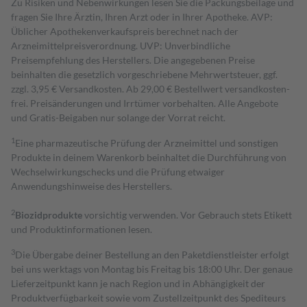
Zu Risiken und Nebenwirkungen lesen Sie die Packungsbeilage und
fragen Sie Ihre Ärztin, Ihren Arzt oder in Ihrer Apotheke. AVP:
Üblicher Apothekenverkaufspreis berechnet nach der
Arzneimittelpreisverordnung. UVP: Unverbindliche
Preisempfehlung des Herstellers. Die angegebenen Preise
beinhalten die gesetzlich vorgeschriebene Mehrwertsteuer, ggf.
zzgl. 3,95 € Versandkosten. Ab 29,00 € Bestell­wert versand­kosten­
frei. Preisänderungen und Irrtümer vorbehalten. Alle Angebote
und Gratis-Beigaben nur solange der Vorrat reicht.
1
Eine pharmazeutische Prüfung der Arzneimittel und sonstigen
Produkte in deinem Warenkorb beinhaltet die Durchführung von
Wechselwirkungschecks und die Prüfung etwaiger
Anwendungshinweise des Herstellers.
2
Biozidprodukte
vorsichtig verwenden. Vor Gebrauch stets Etikett
und Produktinformationen lesen.
3
Die Übergabe deiner Bestellung an den Paketdienstleister erfolgt
bei uns werktags von Montag bis Freitag bis 18:00 Uhr. Der genaue
Lieferzeitpunkt kann je nach Region und in Abhängigkeit der
Produktverfügbarkeit sowie vom Zustellzeitpunkt des Spediteurs