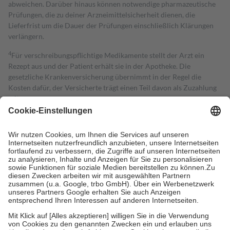
abweichen. Darüber hinaus können notwendige pharmazeutische
Prüfungen, die zu deiner Arzneimittelsicherheit dienen, die
Lieferfrist um die Dauer der Prüfungen einschließlich Klärungen
verlängern.
4
Für verschreibungspflichtige Medikamente stellt der Arzt ein
Rezept aus und der Patient erhält sie in der Apotheke. Die
gesetzliche Krankenversicherung übernimmt in der Regel die
Kosten dafür, der Versicherte trägt einen Teil davon als Zuzahlung
mit.
Grundsätzlich leisten Mitglieder Zuzahlungen in Höhe von zehn
Prozent des Abgabepreises,
mindestens
jedoch
fünf Euro
und
höchstens zehn Euro.
Es sind jedoch nie mehr als die tatsächlichen
Kosten der Leistung zu entrichten.
Diese Regeln gelten grundsätzlich auch für Online-Apotheken.
Bei Heilmitteln und häuslicher Krankenpflege beträgt die
Zuzahlung zehn Prozent der Kosten sowie zehn Euro je
Verordnung.
Um das Engagement der Versicherten für ihre eigene Gesundheit zu
stärken und die besondere Stellung der Familie zu unterstützen,
fallen
keine Zuzahlungen
an bei:
• Kindern und Jugendlichen bis zum vollendeten 18. Lebensjahr