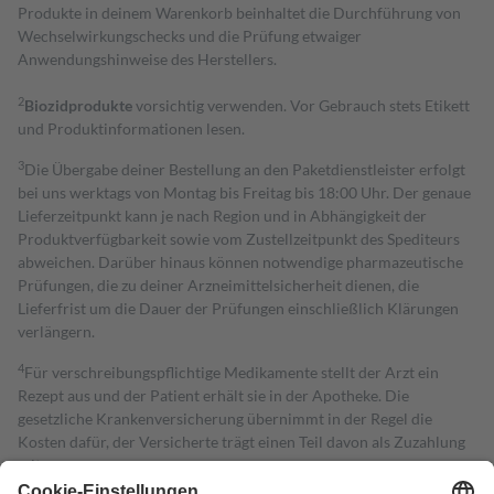
Produkte in deinem Warenkorb beinhaltet die Durchführung von
Wechselwirkungschecks und die Prüfung etwaiger
Anwendungshinweise des Herstellers.
2
Biozidprodukte
vorsichtig verwenden. Vor Gebrauch stets Etikett
und Produktinformationen lesen.
3
Die Übergabe deiner Bestellung an den Paketdienstleister erfolgt
bei uns werktags von Montag bis Freitag bis 18:00 Uhr. Der genaue
Lieferzeitpunkt kann je nach Region und in Abhängigkeit der
Produktverfügbarkeit sowie vom Zustellzeitpunkt des Spediteurs
abweichen. Darüber hinaus können notwendige pharmazeutische
Prüfungen, die zu deiner Arzneimittelsicherheit dienen, die
Lieferfrist um die Dauer der Prüfungen einschließlich Klärungen
verlängern.
4
Für verschreibungspflichtige Medikamente stellt der Arzt ein
Rezept aus und der Patient erhält sie in der Apotheke. Die
gesetzliche Krankenversicherung übernimmt in der Regel die
Kosten dafür, der Versicherte trägt einen Teil davon als Zuzahlung
mit.
Grundsätzlich leisten Mitglieder Zuzahlungen in Höhe von zehn