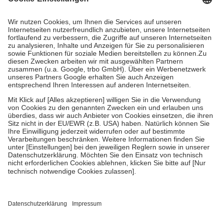
Prozent des Abgabepreises,
mindestens
jedoch
fünf Euro
und
höchstens zehn Euro.
Es sind jedoch nie mehr als die tatsächlichen
Kosten der Leistung zu entrichten.
Diese Regeln gelten grundsätzlich auch für Online-Apotheken.
Bei Heilmitteln und häuslicher Krankenpflege beträgt die
Zuzahlung zehn Prozent der Kosten sowie zehn Euro je
Verordnung.
Um das Engagement der Versicherten für ihre eigene Gesundheit zu
stärken und die besondere Stellung der Familie zu unterstützen,
fallen
keine Zuzahlungen
an bei:
• Kindern und Jugendlichen bis zum vollendeten 18. Lebensjahr
mit Ausnahme der Fahrkosten
• Untersuchungen zur Vorsorge und Früherkennung, die von der
GKV getragen werden
• empfohlenen Schutzimpfungen
• Harn- und Blutteststreifen
Wir nutzen Trusted Shops als unabhängigen Dienstleister für die
Einholung von Bewertungen. Trusted Shops hat Maßnahmen
getroffen, um sicherzustellen, dass es sich um echte Bewertungen
handelt. Mehr Informationen findest du hier: