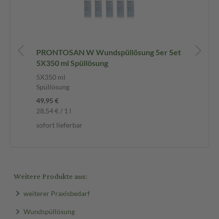
PRONTOSAN W Wundspüllösung 5er Set
PR
5X350 ml Spüllösung
Se
5X350 ml
10
Spüllösung
Sp
49,95 €
94,
28,54 € / 1 l
27,
sofort lieferbar
sof
Weitere Produkte aus:
weiterer Praxisbedarf
Wundspüllösung