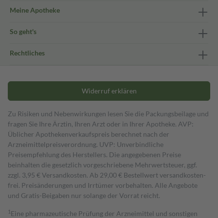
Meine Apotheke
So geht's
Rechtliches
Widerruf erklären
Zu Risiken und Nebenwirkungen lesen Sie die Packungsbeilage und
fragen Sie Ihre Ärztin, Ihren Arzt oder in Ihrer Apotheke. AVP:
Üblicher Apothekenverkaufspreis berechnet nach der
Arzneimittelpreisverordnung. UVP: Unverbindliche
Preisempfehlung des Herstellers. Die angegebenen Preise
beinhalten die gesetzlich vorgeschriebene Mehrwertsteuer, ggf.
zzgl. 3,95 € Versandkosten. Ab 29,00 € Bestell­wert versand­kosten­
frei. Preisänderungen und Irrtümer vorbehalten. Alle Angebote
und Gratis-Beigaben nur solange der Vorrat reicht.
1
Eine pharmazeutische Prüfung der Arzneimittel und sonstigen