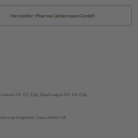
Hersteller: Pharma Liebermann GmbH
latum Dil. D1 2,0g, Staphisagria Dil. D4 2,0g.
rung eingesetzt. Dazu zählen z.B.