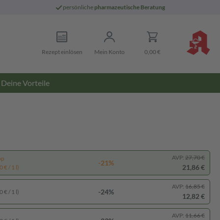
persönliche
pharmazeutische Beratung
Rezept einlösen
Mein Konto
0,00 €
Deine Vorteile
AVP:
27,70 €
pp
-21%
21,86 €
 € / 1 l)
AVP:
16,85 €
-24%
 € / 1 l)
12,82 €
AVP:
11,66 €