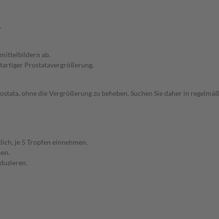
.
ittelbildern ab.
tartiger Prostatavergrößerung.
ostata, ohne die Vergrößerung zu beheben. Suchen Sie daher in regelmäßi
lich, je 5 Tropfen einnehmen.
men.
duzieren.