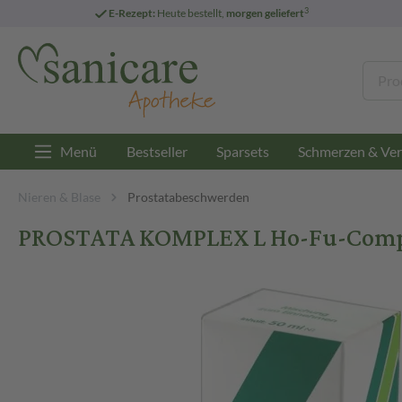
3
E-Rezept:
Heute bestellt,
morgen geliefert
Menü
Bestseller
Sparsets
Schmerzen & Ver
Nieren & Blase
Prostatabeschwerden
PROSTATA KOMPLEX L Ho-Fu-Comple