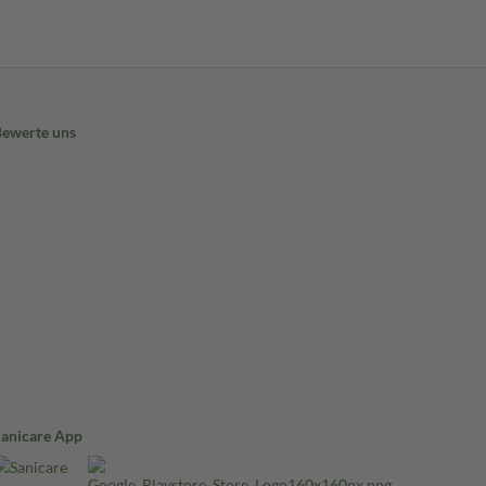
Bewerte uns
Sanicare App