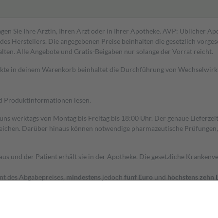
gen Sie Ihre Ärztin, Ihren Arzt oder in Ihrer Apotheke. AVP: Üblicher A
s Herstellers. Die angegebenen Preise beinhalten die gesetzlich vorgesc
alten. Alle Angebote und Gratis-Beigaben nur solange der Vorrat reicht.
dukte in deinem Warenkorb beinhaltet die Durchführung von Wechselwir
nd Produktinformationen lesen.
 uns werktags von Montag bis Freitag bis 18:00 Uhr. Der genaue Lieferze
ichen. Darüber hinaus können notwendige pharmazeutische Prüfungen, die
aus und der Patient erhält sie in der Apotheke. Die gesetzliche Krankenv
ent des Abgabepreises,
mindestens
jedoch
fünf Euro
und
höchstens zehn 
zehn Prozent der Kosten sowie zehn Euro je Verordnung.
rken und die besondere Stellung der Familie zu unterstützen, fallen
kein