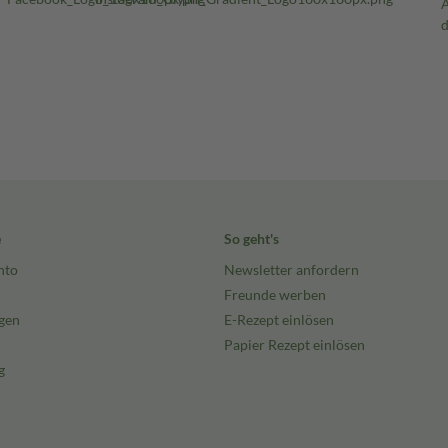
e
So geht's
nto
Newsletter anfordern
Freunde werben
gen
E-Rezept einlösen
Papier Rezept einlösen
g