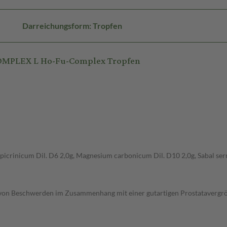
Darreichungsform: Tropfen
OMPLEX L Ho-Fu-Complex Tropfen
icrinicum Dil. D6 2,0g, Magnesium carbonicum Dil. D10 2,0g, Sabal serru
n Beschwerden im Zusammenhang mit einer gutartigen Prostatavergröße