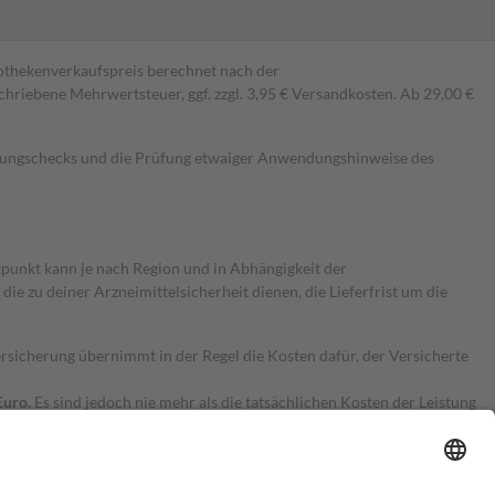
pothekenverkaufspreis berechnet nach der
hriebene Mehrwertsteuer, ggf. zzgl. 3,95 € Versandkosten. Ab 29,00 €
kungschecks und die Prüfung etwaiger Anwendungshinweise des
itpunkt kann je nach Region und in Abhängigkeit der
 zu deiner Arzneimittelsicherheit dienen, die Lieferfrist um die
ersicherung übernimmt in der Regel die Kosten dafür, der Versicherte
Euro.
Es sind jedoch nie mehr als die tatsächlichen Kosten der Leistung
e Zuzahlungen
an bei: