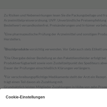
Zu Risiken und Nebenwirkungen lesen Sie die Packungsbeilage und fra
Arzneimittelpreisverordnung. UVP: Unverbindliche Preisempfehlung de
Bestell­wert versand­kosten­frei. Preisänderungen und Irrtümer vorbeh
1
Eine pharmazeutische Prüfung der Arzneimittel und sonstigen Pro
Herstellers.
2
Biozidprodukte
vorsichtig verwenden. Vor Gebrauch stets Etikett u
3
Die Übergabe deiner Bestellung an den Paketdienstleister erfolgt bei
Produktverfügbarkeit sowie vom Zustellzeitpunkt des Spediteurs abwe
Dauer der Prüfungen einschließlich Klärungen verlängern.
4
Für verschreibungspflichtige Medikamente stellt der Arzt ein Rezept 
trägt einen Teil davon als Zuzahlung mit.
Grundsätzlich leisten Mitglieder Zuzahlungen in Höhe von zehn Proz
zu entrichten.
Diese Regeln gelten grundsätzlich auch für Online-Apotheken.
Bei Heilmitteln und häuslicher Krankenpflege beträgt die Zuzahlung 
Um das Engagement der Versicherten für ihre eigene Gesundheit zu stä