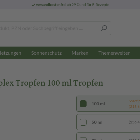
versandkostenfrei
ab 29 € und für E-Rezepte
letzungen
Sonnenschutz
Marken
Themenwelten
x Tropfen 100 ml Tropfen
Sparti
100 ml
(218,60
50 ml
(256,40