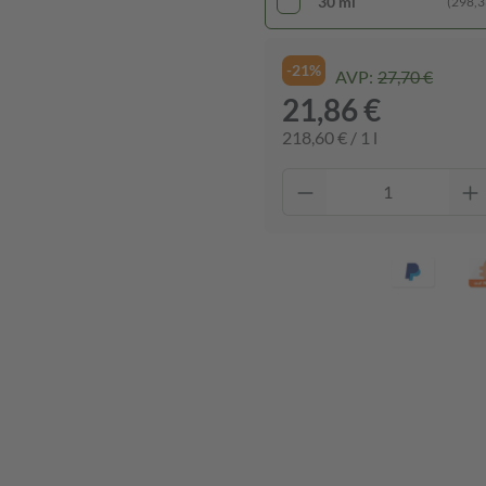
30 ml
(298,33
-21%
AVP:
27,70 €
21,86 €
218,60 € / 1 l