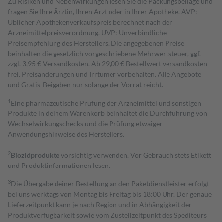
Zu Risiken und Nebenwirkungen lesen Sie die Packungsbeilage und
fragen Sie Ihre Ärztin, Ihren Arzt oder in Ihrer Apotheke. AVP:
Üblicher Apothekenverkaufspreis berechnet nach der
Arzneimittelpreisverordnung. UVP: Unverbindliche
Preisempfehlung des Herstellers. Die angegebenen Preise
beinhalten die gesetzlich vorgeschriebene Mehrwertsteuer, ggf.
zzgl. 3,95 € Versandkosten. Ab 29,00 € Bestell­wert versand­kosten­
frei. Preisänderungen und Irrtümer vorbehalten. Alle Angebote
und Gratis-Beigaben nur solange der Vorrat reicht.
1
Eine pharmazeutische Prüfung der Arzneimittel und sonstigen
Produkte in deinem Warenkorb beinhaltet die Durchführung von
Wechselwirkungschecks und die Prüfung etwaiger
Anwendungshinweise des Herstellers.
2
Biozidprodukte
vorsichtig verwenden. Vor Gebrauch stets Etikett
und Produktinformationen lesen.
3
Die Übergabe deiner Bestellung an den Paketdienstleister erfolgt
bei uns werktags von Montag bis Freitag bis 18:00 Uhr. Der genaue
Lieferzeitpunkt kann je nach Region und in Abhängigkeit der
Produktverfügbarkeit sowie vom Zustellzeitpunkt des Spediteurs