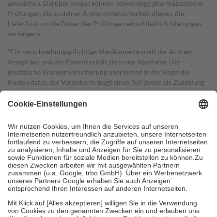
abweichen. Darüber hinaus können notwendige pharmazeutische
Prüfungen, die zu deiner Arzneimittelsicherheit dienen, die
Lieferfrist um die Dauer der Prüfungen einschließlich Klärungen
verlängern.
4
Für verschreibungspflichtige Medikamente stellt der Arzt ein
Rezept aus und der Patient erhält sie in der Apotheke. Die
gesetzliche Krankenversicherung übernimmt in der Regel die
Kosten dafür, der Versicherte trägt einen Teil davon als Zuzahlung
mit.
Grundsätzlich leisten Mitglieder Zuzahlungen in Höhe von zehn
Prozent des Abgabepreises,
mindestens
jedoch
fünf Euro
und
höchstens zehn Euro.
Es sind jedoch nie mehr als die tatsächlichen
Kosten der Leistung zu entrichten.
Diese Regeln gelten grundsätzlich auch für Online-Apotheken.
Bei Heilmitteln und häuslicher Krankenpflege beträgt die
Zuzahlung zehn Prozent der Kosten sowie zehn Euro je
Verordnung.
Um das Engagement der Versicherten für ihre eigene Gesundheit zu
stärken und die besondere Stellung der Familie zu unterstützen,
fallen
keine Zuzahlungen
an bei:
• Kindern und Jugendlichen bis zum vollendeten 18. Lebensjahr