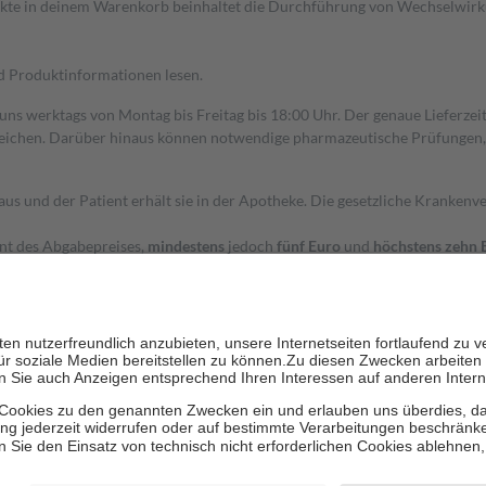
dukte in deinem Warenkorb beinhaltet die Durchführung von Wechselwir
nd Produktinformationen lesen.
 uns werktags von Montag bis Freitag bis 18:00 Uhr. Der genaue Lieferze
ichen. Darüber hinaus können notwendige pharmazeutische Prüfungen, die
aus und der Patient erhält sie in der Apotheke. Die gesetzliche Krankenv
ent des Abgabepreises,
mindestens
jedoch
fünf Euro
und
höchstens zehn 
zehn Prozent der Kosten sowie zehn Euro je Verordnung.
rken und die besondere Stellung der Familie zu unterstützen, fallen
kein
 Ausnahme der Fahrkosten
 getragen werden
holung von Bewertungen. Trusted Shops hat Maßnahmen getroffen, um sic