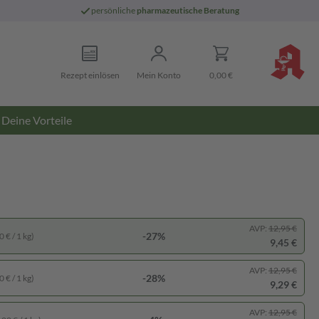
persönliche
pharmazeutische Beratung
Rezept einlösen
Mein Konto
0,00 €
Deine Vorteile
AVP:
12,95 €
-27%
 € / 1 kg)
9,45 €
AVP:
12,95 €
-28%
 € / 1 kg)
9,29 €
AVP:
12,95 €