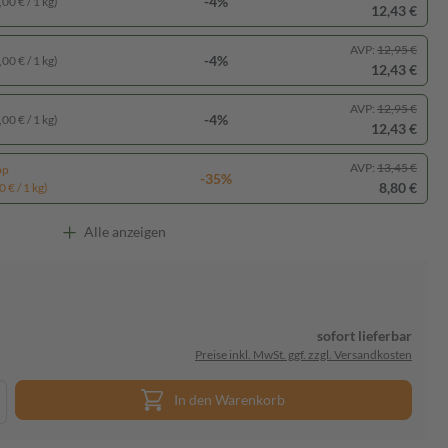
-4%
00 € / 1 kg)
12,43 €
AVP:
12,95 €
-4%
00 € / 1 kg)
12,43 €
AVP:
12,95 €
-4%
00 € / 1 kg)
12,43 €
AVP:
13,45 €
pp
-35%
8,80 €
 € / 1 kg)
Alle anzeigen
sofort lieferbar
Preise inkl. MwSt. ggf. zzgl. Versandkosten
In den Warenkorb