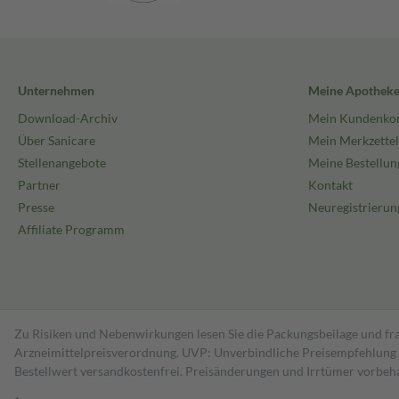
Unternehmen
Meine Apothek
Download-Archiv
Mein Kundenko
Über Sanicare
Mein Merkzettel
Stellenangebote
Meine Bestellun
Partner
Kontakt
Presse
Neuregistrierun
Affiliate Programm
Zu Risiken und Nebenwirkungen lesen Sie die Packungsbeilage und fra
Arzneimittelpreisverordnung. UVP: Unverbindliche Preisempfehlung de
Bestell­wert versand­kosten­frei. Preisänderungen und Irrtümer vorbeh