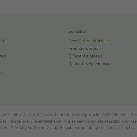
e
So geht's
nto
Newsletter anfordern
Freunde werben
gen
E-Rezept einlösen
Papier Rezept einlösen
g
gen Sie Ihre Ärztin, Ihren Arzt oder in Ihrer Apotheke. AVP: Üblicher A
s Herstellers. Die angegebenen Preise beinhalten die gesetzlich vorgesc
alten. Alle Angebote und Gratis-Beigaben nur solange der Vorrat reicht.