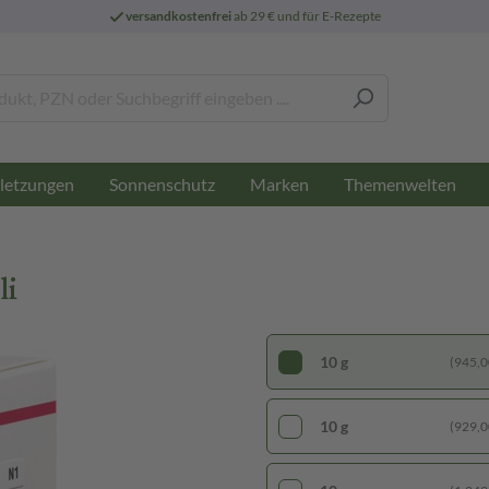
versandkostenfrei
ab 29 € und für E-Rezepte
letzungen
Sonnenschutz
Marken
Themenwelten
li
10 g
(945,00
10 g
(929,00