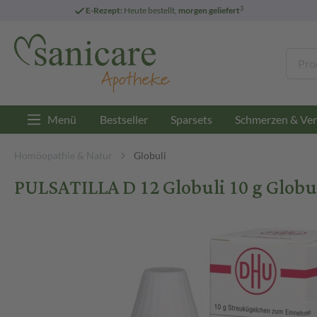
3
E-Rezept:
Heute bestellt,
morgen geliefert
Menü
Bestseller
Sparsets
Schmerzen & Ver
Homöopathie & Natur
Globuli
PULSATILLA D 12 Globuli 10 g Globu