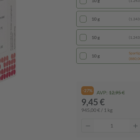
10 g
(1.243,
10 g
(1.243,
10 g
(1.243,
Sparti
10 g
(880,00
-27%
AVP:
12,95 €
9,45 €
945,00 € / 1 kg