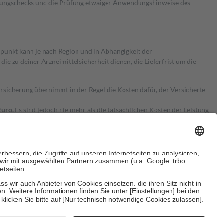
kungschecks und die Prüfung etwaiger Anwendungshinweise des
itpunkt kann je nach Region und in Abhängigkeit der
 zu deiner Arzneimittelsicherheit dienen, die Lieferfrist um die
ersicherung übernimmt in der Regel die Kosten dafür, der Versicherte
Euro.
Es sind jedoch nie mehr als die tatsächlichen Kosten der Leistung
e Zuzahlungen
an bei:
herzustellen, dass es sich um echte Bewertungen handelt. Mehr