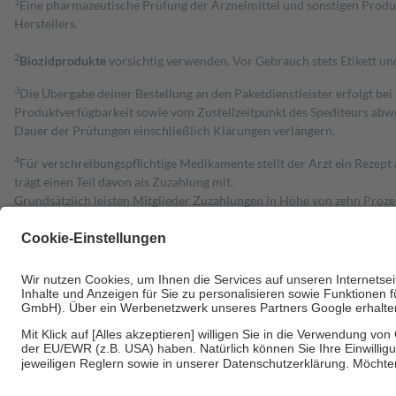
1
Eine pharmazeutische Prüfung der Arzneimittel und sonstigen Pro
Herstellers.
2
Biozidprodukte
vorsichtig verwenden. Vor Gebrauch stets Etikett u
3
Die Übergabe deiner Bestellung an den Paketdienstleister erfolgt bei
Produktverfügbarkeit sowie vom Zustellzeitpunkt des Spediteurs abwe
Dauer der Prüfungen einschließlich Klärungen verlängern.
4
Für verschreibungspflichtige Medikamente stellt der Arzt ein Rezept 
trägt einen Teil davon als Zuzahlung mit.
Grundsätzlich leisten Mitglieder Zuzahlungen in Höhe von zehn Proz
zu entrichten.
Diese Regeln gelten grundsätzlich auch für Online-Apotheken.
Bei Heilmitteln und häuslicher Krankenpflege beträgt die Zuzahlung 
Um das Engagement der Versicherten für ihre eigene Gesundheit zu stä
• Kindern und Jugendlichen bis zum vollendeten 18. Lebensjahr mit
• Untersuchungen zur Vorsorge und Früherkennung, die von der GKV
• empfohlenen Schutzimpfungen
• Harn- und Blutteststreifen
Wir nutzen Trusted Shops als unabhängigen Dienstleister für die Ein