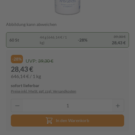
Abbildung kann abweichen
39,30 €
44 g (646,14 € / 1
60 St
-28%
28,43 €
kg)
-28%
UVP:
39,30 €
28,43 €
646,14 € / 1 kg
sofort lieferbar
Preise inkl. MwSt. ggf. zzgl. Versandkosten
In den Warenkorb