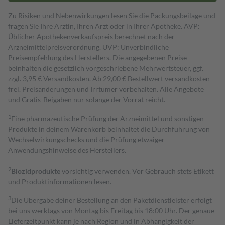
Zu Risiken und Nebenwirkungen lesen Sie die Packungsbeilage und
fragen Sie Ihre Ärztin, Ihren Arzt oder in Ihrer Apotheke. AVP:
Üblicher Apothekenverkaufspreis berechnet nach der
Arzneimittelpreisverordnung. UVP: Unverbindliche
Preisempfehlung des Herstellers. Die angegebenen Preise
beinhalten die gesetzlich vorgeschriebene Mehrwertsteuer, ggf.
zzgl. 3,95 € Versandkosten. Ab 29,00 € Bestell­wert versand­kosten­
frei. Preisänderungen und Irrtümer vorbehalten. Alle Angebote
und Gratis-Beigaben nur solange der Vorrat reicht.
1
Eine pharmazeutische Prüfung der Arzneimittel und sonstigen
Produkte in deinem Warenkorb beinhaltet die Durchführung von
Wechselwirkungschecks und die Prüfung etwaiger
Anwendungshinweise des Herstellers.
2
Biozidprodukte
vorsichtig verwenden. Vor Gebrauch stets Etikett
und Produktinformationen lesen.
3
Die Übergabe deiner Bestellung an den Paketdienstleister erfolgt
bei uns werktags von Montag bis Freitag bis 18:00 Uhr. Der genaue
Lieferzeitpunkt kann je nach Region und in Abhängigkeit der