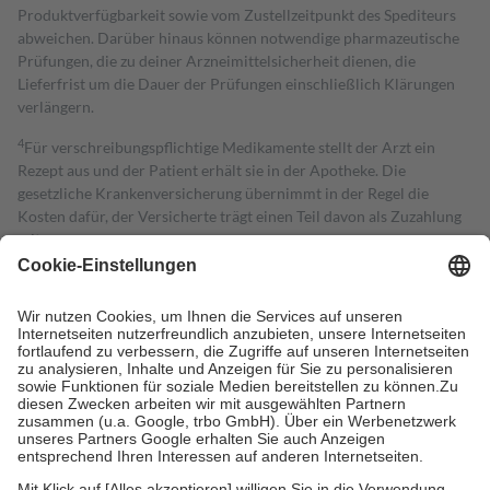
Produktverfügbarkeit sowie vom Zustellzeitpunkt des Spediteurs
abweichen. Darüber hinaus können notwendige pharmazeutische
Prüfungen, die zu deiner Arzneimittelsicherheit dienen, die
Lieferfrist um die Dauer der Prüfungen einschließlich Klärungen
verlängern.
4
Für verschreibungspflichtige Medikamente stellt der Arzt ein
Rezept aus und der Patient erhält sie in der Apotheke. Die
gesetzliche Krankenversicherung übernimmt in der Regel die
Kosten dafür, der Versicherte trägt einen Teil davon als Zuzahlung
mit.
Grundsätzlich leisten Mitglieder Zuzahlungen in Höhe von zehn
Prozent des Abgabepreises,
mindestens
jedoch
fünf Euro
und
höchstens zehn Euro.
Es sind jedoch nie mehr als die tatsächlichen
Kosten der Leistung zu entrichten.
Diese Regeln gelten grundsätzlich auch für Online-Apotheken.
Bei Heilmitteln und häuslicher Krankenpflege beträgt die
Zuzahlung zehn Prozent der Kosten sowie zehn Euro je
Verordnung.
Um das Engagement der Versicherten für ihre eigene Gesundheit zu
stärken und die besondere Stellung der Familie zu unterstützen,