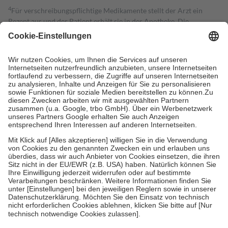
4
Für verschreibungspflichtige Medikamente stellt der Arzt ein
Rezept aus und der Patient erhält sie in der Apotheke. Die
gesetzliche Krankenversicherung übernimmt in der Regel die
Kosten dafür, der Versicherte trägt einen Teil davon als Zuzahlung
mit.
Grundsätzlich leisten Mitglieder Zuzahlungen in Höhe von zehn
Prozent des Abgabepreises,
mindestens
jedoch
fünf Euro
und
höchstens zehn Euro.
Es sind jedoch nie mehr als die tatsächlichen
Kosten der Leistung zu entrichten.
Diese Regeln gelten grundsätzlich auch für Online-Apotheken.
Bei Heilmitteln und häuslicher Krankenpflege beträgt die
Zuzahlung zehn Prozent der Kosten sowie zehn Euro je
Verordnung.
Um das Engagement der Versicherten für ihre eigene Gesundheit zu
stärken und die besondere Stellung der Familie zu unterstützen,
fallen
keine Zuzahlungen
an bei:
• Kindern und Jugendlichen bis zum vollendeten 18. Lebensjahr
mit Ausnahme der Fahrkosten
• Untersuchungen zur Vorsorge und Früherkennung, die von der
GKV getragen werden
• empfohlenen Schutzimpfungen