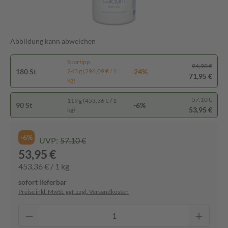
Abbildung kann abweichen
Spartipp
94,90 €
180 St
-24%
243 g (296,09 € / 1
71,95 €
kg)
57,10 €
119 g (453,36 € / 1
90 St
-6%
53,95 €
kg)
-6%
UVP:
57,10 €
53,95 €
453,36 € / 1 kg
sofort lieferbar
Preise inkl. MwSt. ggf. zzgl. Versandkosten