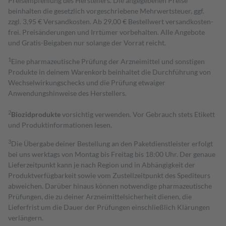
Preisempfehlung des Herstellers. Die angegebenen Preise
beinhalten die gesetzlich vorgeschriebene Mehrwertsteuer, ggf.
zzgl. 3,95 € Versandkosten. Ab 29,00 € Bestell­wert versand­kosten­
frei. Preisänderungen und Irrtümer vorbehalten. Alle Angebote
und Gratis-Beigaben nur solange der Vorrat reicht.
1
Eine pharmazeutische Prüfung der Arzneimittel und sonstigen
Produkte in deinem Warenkorb beinhaltet die Durchführung von
Wechselwirkungschecks und die Prüfung etwaiger
Anwendungshinweise des Herstellers.
2
Biozidprodukte
vorsichtig verwenden. Vor Gebrauch stets Etikett
und Produktinformationen lesen.
3
Die Übergabe deiner Bestellung an den Paketdienstleister erfolgt
bei uns werktags von Montag bis Freitag bis 18:00 Uhr. Der genaue
Lieferzeitpunkt kann je nach Region und in Abhängigkeit der
Produktverfügbarkeit sowie vom Zustellzeitpunkt des Spediteurs
abweichen. Darüber hinaus können notwendige pharmazeutische
Prüfungen, die zu deiner Arzneimittelsicherheit dienen, die
Lieferfrist um die Dauer der Prüfungen einschließlich Klärungen
verlängern.