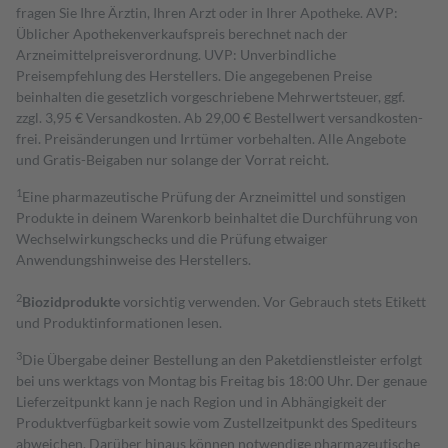
fragen Sie Ihre Ärztin, Ihren Arzt oder in Ihrer Apotheke. AVP:
Üblicher Apothekenverkaufspreis berechnet nach der
Arzneimittelpreisverordnung. UVP: Unverbindliche
Preisempfehlung des Herstellers. Die angegebenen Preise
beinhalten die gesetzlich vorgeschriebene Mehrwertsteuer, ggf.
zzgl. 3,95 € Versandkosten. Ab 29,00 € Bestell­wert versand­kosten­
frei. Preisänderungen und Irrtümer vorbehalten. Alle Angebote
und Gratis-Beigaben nur solange der Vorrat reicht.
1
Eine pharmazeutische Prüfung der Arzneimittel und sonstigen
Produkte in deinem Warenkorb beinhaltet die Durchführung von
Wechselwirkungschecks und die Prüfung etwaiger
Anwendungshinweise des Herstellers.
2
Biozidprodukte
vorsichtig verwenden. Vor Gebrauch stets Etikett
und Produktinformationen lesen.
3
Die Übergabe deiner Bestellung an den Paketdienstleister erfolgt
bei uns werktags von Montag bis Freitag bis 18:00 Uhr. Der genaue
Lieferzeitpunkt kann je nach Region und in Abhängigkeit der
Produktverfügbarkeit sowie vom Zustellzeitpunkt des Spediteurs
abweichen. Darüber hinaus können notwendige pharmazeutische