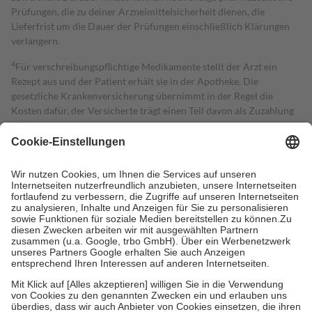
Prüfungen, die zu deiner Arzneimittelsicherheit dienen, die
Lieferfrist um die Dauer der Prüfungen einschließlich Klärungen
verlängern.
4
Für verschreibungspflichtige Medikamente stellt der Arzt ein
Rezept aus und der Patient erhält sie in der Apotheke. Die
gesetzliche Krankenversicherung übernimmt in der Regel die
Kosten dafür, der Versicherte trägt einen Teil davon als Zuzahlung
mit.
Grundsätzlich leisten Mitglieder Zuzahlungen in Höhe von zehn
Prozent des Abgabepreises,
mindestens
jedoch
fünf Euro
und
höchstens zehn Euro.
Es sind jedoch nie mehr als die tatsächlichen
Kosten der Leistung zu entrichten.
Diese Regeln gelten grundsätzlich auch für Online-Apotheken.
Bei Heilmitteln und häuslicher Krankenpflege beträgt die
Zuzahlung zehn Prozent der Kosten sowie zehn Euro je
Verordnung.
Um das Engagement der Versicherten für ihre eigene Gesundheit zu
stärken und die besondere Stellung der Familie zu unterstützen,
fallen
keine Zuzahlungen
an bei:
• Kindern und Jugendlichen bis zum vollendeten 18. Lebensjahr