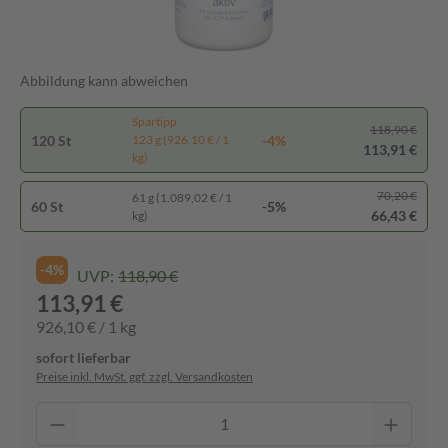
Abbildung kann abweichen
Spartipp
118,90 €
120 St
-4%
123 g (926,10 € / 1
113,91 €
kg)
70,20 €
61 g (1.089,02 € / 1
60 St
-5%
66,43 €
kg)
-4%
UVP:
118,90 €
113,91 €
926,10 € / 1 kg
sofort lieferbar
Preise inkl. MwSt. ggf. zzgl. Versandkosten