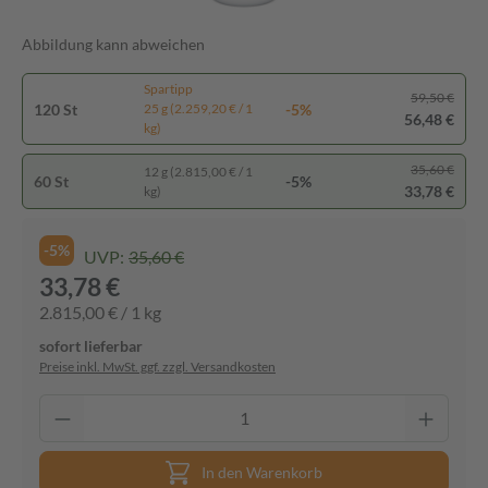
Abbildung kann abweichen
Spartipp
59,50 €
120 St
-5%
25 g (2.259,20 € / 1
56,48 €
kg)
35,60 €
12 g (2.815,00 € / 1
60 St
-5%
33,78 €
kg)
-5%
UVP:
35,60 €
33,78 €
2.815,00 € / 1 kg
sofort lieferbar
Preise inkl. MwSt. ggf. zzgl. Versandkosten
In den Warenkorb