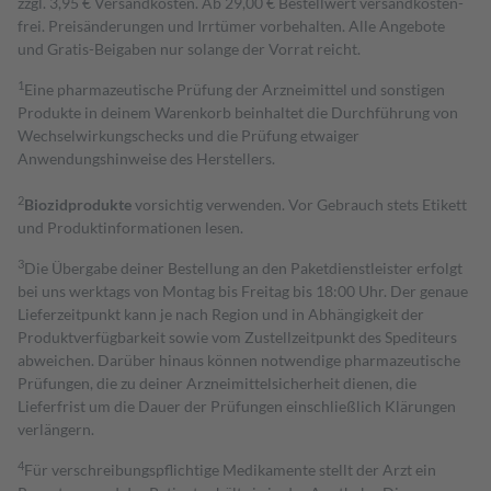
zzgl. 3,95 € Versandkosten. Ab 29,00 € Bestell­wert versand­kosten­
frei. Preisänderungen und Irrtümer vorbehalten. Alle Angebote
und Gratis-Beigaben nur solange der Vorrat reicht.
1
Eine pharmazeutische Prüfung der Arzneimittel und sonstigen
Produkte in deinem Warenkorb beinhaltet die Durchführung von
Wechselwirkungschecks und die Prüfung etwaiger
Anwendungshinweise des Herstellers.
2
Biozidprodukte
vorsichtig verwenden. Vor Gebrauch stets Etikett
und Produktinformationen lesen.
3
Die Übergabe deiner Bestellung an den Paketdienstleister erfolgt
bei uns werktags von Montag bis Freitag bis 18:00 Uhr. Der genaue
Lieferzeitpunkt kann je nach Region und in Abhängigkeit der
Produktverfügbarkeit sowie vom Zustellzeitpunkt des Spediteurs
abweichen. Darüber hinaus können notwendige pharmazeutische
Prüfungen, die zu deiner Arzneimittelsicherheit dienen, die
Lieferfrist um die Dauer der Prüfungen einschließlich Klärungen
verlängern.
4
Für verschreibungspflichtige Medikamente stellt der Arzt ein