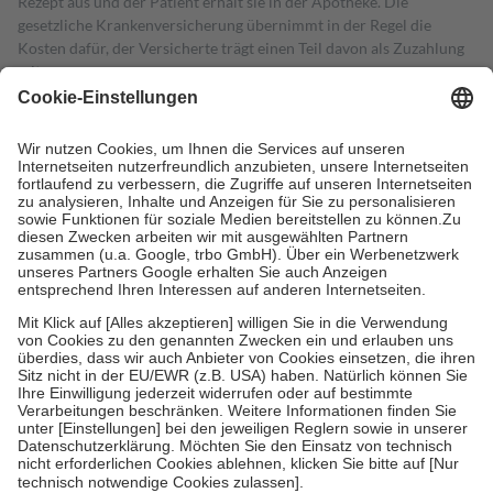
Rezept aus und der Patient erhält sie in der Apotheke. Die
gesetzliche Krankenversicherung übernimmt in der Regel die
Kosten dafür, der Versicherte trägt einen Teil davon als Zuzahlung
mit.
Grundsätzlich leisten Mitglieder Zuzahlungen in Höhe von zehn
Prozent des Abgabepreises,
mindestens
jedoch
fünf Euro
und
höchstens zehn Euro.
Es sind jedoch nie mehr als die tatsächlichen
Kosten der Leistung zu entrichten.
Diese Regeln gelten grundsätzlich auch für Online-Apotheken.
Bei Heilmitteln und häuslicher Krankenpflege beträgt die
Zuzahlung zehn Prozent der Kosten sowie zehn Euro je
Verordnung.
Um das Engagement der Versicherten für ihre eigene Gesundheit zu
stärken und die besondere Stellung der Familie zu unterstützen,
fallen
keine Zuzahlungen
an bei:
• Kindern und Jugendlichen bis zum vollendeten 18. Lebensjahr
mit Ausnahme der Fahrkosten
• Untersuchungen zur Vorsorge und Früherkennung, die von der
GKV getragen werden
• empfohlenen Schutzimpfungen
• Harn- und Blutteststreifen