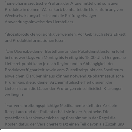
1
Eine pharmazeutische Prüfung der Arzneimittel und sonstigen
Produkte in deinem Warenkorb beinhaltet die Durchführung von
Wechselwirkungschecks und die Prüfung etwaiger
Anwendungshinweise des Herstellers.
2
Biozidprodukte
vorsichtig verwenden. Vor Gebrauch stets Etikett
und Produktinformationen lesen.
3
Die Übergabe deiner Bestellung an den Paketdienstleister erfolgt
bei uns werktags von Montag bis Freitag bis 18:00 Uhr. Der genaue
Lieferzeitpunkt kann je nach Region und in Abhängigkeit der
Produktverfügbarkeit sowie vom Zustellzeitpunkt des Spediteurs
abweichen. Darüber hinaus können notwendige pharmazeutische
Prüfungen, die zu deiner Arzneimittelsicherheit dienen, die
Lieferfrist um die Dauer der Prüfungen einschließlich Klärungen
verlängern.
4
Für verschreibungspflichtige Medikamente stellt der Arzt ein
Rezept aus und der Patient erhält sie in der Apotheke. Die
gesetzliche Krankenversicherung übernimmt in der Regel die
Kosten dafür, der Versicherte trägt einen Teil davon als Zuzahlung
mit.