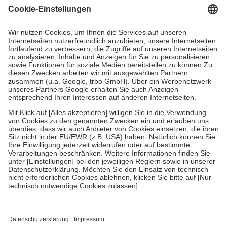
Grundsätzlich leisten Mitglieder Zuzahlungen in Höhe von zehn
Prozent des Abgabepreises,
mindestens
jedoch
fünf Euro
und
höchstens zehn Euro.
Es sind jedoch nie mehr als die tatsächlichen
Kosten der Leistung zu entrichten.
Diese Regeln gelten grundsätzlich auch für Online-Apotheken.
Bei Heilmitteln und häuslicher Krankenpflege beträgt die
Zuzahlung zehn Prozent der Kosten sowie zehn Euro je
Verordnung.
Um das Engagement der Versicherten für ihre eigene Gesundheit zu
stärken und die besondere Stellung der Familie zu unterstützen,
fallen
keine Zuzahlungen
an bei:
• Kindern und Jugendlichen bis zum vollendeten 18. Lebensjahr
mit Ausnahme der Fahrkosten
• Untersuchungen zur Vorsorge und Früherkennung, die von der
GKV getragen werden
• empfohlenen Schutzimpfungen
• Harn- und Blutteststreifen
Wir nutzen Trusted Shops als unabhängigen Dienstleister für die
Einholung von Bewertungen. Trusted Shops hat Maßnahmen
getroffen, um sicherzustellen, dass es sich um echte Bewertungen