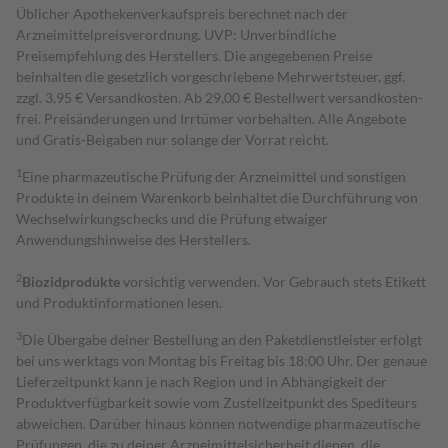
Üblicher Apothekenverkaufspreis berechnet nach der
Arzneimittelpreisverordnung. UVP: Unverbindliche
Preisempfehlung des Herstellers. Die angegebenen Preise
beinhalten die gesetzlich vorgeschriebene Mehrwertsteuer, ggf.
zzgl. 3,95 € Versandkosten. Ab 29,00 € Bestell­wert versand­kosten­
frei. Preisänderungen und Irrtümer vorbehalten. Alle Angebote
und Gratis-Beigaben nur solange der Vorrat reicht.
1
Eine pharmazeutische Prüfung der Arzneimittel und sonstigen
Produkte in deinem Warenkorb beinhaltet die Durchführung von
Wechselwirkungschecks und die Prüfung etwaiger
Anwendungshinweise des Herstellers.
2
Biozidprodukte
vorsichtig verwenden. Vor Gebrauch stets Etikett
und Produktinformationen lesen.
3
Die Übergabe deiner Bestellung an den Paketdienstleister erfolgt
bei uns werktags von Montag bis Freitag bis 18:00 Uhr. Der genaue
Lieferzeitpunkt kann je nach Region und in Abhängigkeit der
Produktverfügbarkeit sowie vom Zustellzeitpunkt des Spediteurs
abweichen. Darüber hinaus können notwendige pharmazeutische
Prüfungen, die zu deiner Arzneimittelsicherheit dienen, die