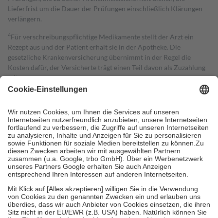
Lieferfrist um die Dauer der Prüfungen einschließlich Klärungen
verlängern.
4
Für verschreibungspflichtige Medikamente stellt der Arzt ein
Rezept aus und der Patient erhält sie in der Apotheke. Die
gesetzliche Krankenversicherung übernimmt in der Regel die
Kosten dafür, der Versicherte trägt einen Teil davon als Zuzahlung
mit.
Grundsätzlich leisten Mitglieder Zuzahlungen in Höhe von zehn
Prozent des Abgabepreises,
mindestens
jedoch
fünf Euro
und
höchstens zehn Euro.
Es sind jedoch nie mehr als die tatsächlichen
Kosten der Leistung zu entrichten.
Diese Regeln gelten grundsätzlich auch für Online-Apotheken.
Bei Heilmitteln und häuslicher Krankenpflege beträgt die
Zuzahlung zehn Prozent der Kosten sowie zehn Euro je
Verordnung.
Um das Engagement der Versicherten für ihre eigene Gesundheit zu
stärken und die besondere Stellung der Familie zu unterstützen,
fallen
keine Zuzahlungen
an bei:
• Kindern und Jugendlichen bis zum vollendeten 18. Lebensjahr
mit Ausnahme der Fahrkosten