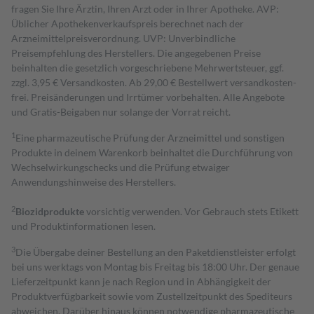
fragen Sie Ihre Ärztin, Ihren Arzt oder in Ihrer Apotheke. AVP:
Üblicher Apothekenverkaufspreis berechnet nach der
Arzneimittelpreisverordnung. UVP: Unverbindliche
Preisempfehlung des Herstellers. Die angegebenen Preise
beinhalten die gesetzlich vorgeschriebene Mehrwertsteuer, ggf.
zzgl. 3,95 € Versandkosten. Ab 29,00 € Bestell­wert versand­kosten­
frei. Preisänderungen und Irrtümer vorbehalten. Alle Angebote
und Gratis-Beigaben nur solange der Vorrat reicht.
1
Eine pharmazeutische Prüfung der Arzneimittel und sonstigen
Produkte in deinem Warenkorb beinhaltet die Durchführung von
Wechselwirkungschecks und die Prüfung etwaiger
Anwendungshinweise des Herstellers.
2
Biozidprodukte
vorsichtig verwenden. Vor Gebrauch stets Etikett
und Produktinformationen lesen.
3
Die Übergabe deiner Bestellung an den Paketdienstleister erfolgt
bei uns werktags von Montag bis Freitag bis 18:00 Uhr. Der genaue
Lieferzeitpunkt kann je nach Region und in Abhängigkeit der
Produktverfügbarkeit sowie vom Zustellzeitpunkt des Spediteurs
abweichen. Darüber hinaus können notwendige pharmazeutische