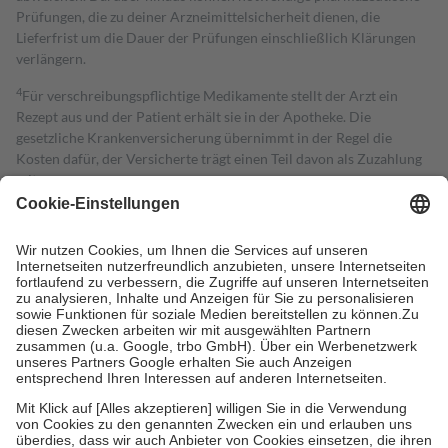
Prüfungen, die zu deiner Arzneimittelsicherheit dienen, die
Lieferfrist um die Dauer der Prüfungen einschließlich Klärungen
verlängern.
4
Für verschreibungspflichtige Medikamente stellt der Arzt ein
Rezept aus und der Patient erhält sie in der Apotheke. Die
gesetzliche Krankenversicherung übernimmt in der Regel die
Kosten dafür, der Versicherte trägt einen Teil davon als Zuzahlung
mit.
Grundsätzlich leisten Mitglieder Zuzahlungen in Höhe von zehn
Prozent des Abgabepreises,
mindestens
jedoch
fünf Euro
und
höchstens zehn Euro.
Es sind jedoch nie mehr als die tatsächlichen
Kosten der Leistung zu entrichten.
Diese Regeln gelten grundsätzlich auch für Online-Apotheken.
Bei Heilmitteln und häuslicher Krankenpflege beträgt die
Zuzahlung zehn Prozent der Kosten sowie zehn Euro je
Verordnung.
Um das Engagement der Versicherten für ihre eigene Gesundheit zu
stärken und die besondere Stellung der Familie zu unterstützen,
fallen
keine Zuzahlungen
an bei:
• Kindern und Jugendlichen bis zum vollendeten 18. Lebensjahr