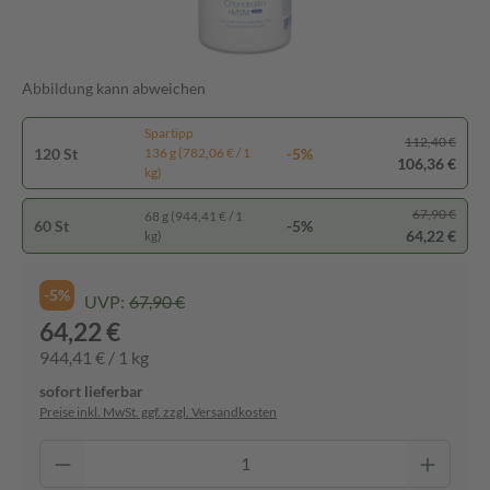
Abbildung kann abweichen
Spartipp
112,40 €
120 St
-5%
136 g (782,06 € / 1
106,36 €
kg)
67,90 €
68 g (944,41 € / 1
60 St
-5%
64,22 €
kg)
-5%
UVP:
67,90 €
64,22 €
944,41 € / 1 kg
sofort lieferbar
Preise inkl. MwSt. ggf. zzgl. Versandkosten