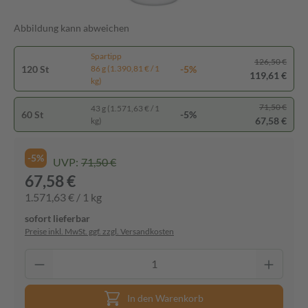
Abbildung kann abweichen
Spartipp
126,50 €
120 St
-5%
86 g (1.390,81 € / 1
119,61 €
kg)
71,50 €
43 g (1.571,63 € / 1
60 St
-5%
67,58 €
kg)
-5%
UVP:
71,50 €
67,58 €
1.571,63 € / 1 kg
sofort lieferbar
Preise inkl. MwSt. ggf. zzgl. Versandkosten
In den Warenkorb