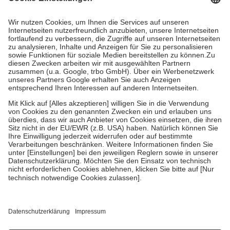
Kosten dafür, der Versicherte trägt einen Teil davon als Zuzahlung
mit.
Grundsätzlich leisten Mitglieder Zuzahlungen in Höhe von zehn
Prozent des Abgabepreises,
mindestens
jedoch
fünf Euro
und
höchstens zehn Euro.
Es sind jedoch nie mehr als die tatsächlichen
Kosten der Leistung zu entrichten.
Diese Regeln gelten grundsätzlich auch für Online-Apotheken.
Bei Heilmitteln und häuslicher Krankenpflege beträgt die
Zuzahlung zehn Prozent der Kosten sowie zehn Euro je
Verordnung.
Um das Engagement der Versicherten für ihre eigene Gesundheit zu
stärken und die besondere Stellung der Familie zu unterstützen,
fallen
keine Zuzahlungen
an bei:
• Kindern und Jugendlichen bis zum vollendeten 18. Lebensjahr
mit Ausnahme der Fahrkosten
• Untersuchungen zur Vorsorge und Früherkennung, die von der
GKV getragen werden
• empfohlenen Schutzimpfungen
• Harn- und Blutteststreifen
Wir nutzen Trusted Shops als unabhängigen Dienstleister für die
Einholung von Bewertungen. Trusted Shops hat Maßnahmen