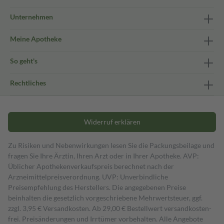
Unternehmen
Meine Apotheke
So geht's
Rechtliches
Widerruf erklären
Zu Risiken und Nebenwirkungen lesen Sie die Packungsbeilage und
fragen Sie Ihre Ärztin, Ihren Arzt oder in Ihrer Apotheke. AVP:
Üblicher Apothekenverkaufspreis berechnet nach der
Arzneimittelpreisverordnung. UVP: Unverbindliche
Preisempfehlung des Herstellers. Die angegebenen Preise
beinhalten die gesetzlich vorgeschriebene Mehrwertsteuer, ggf.
zzgl. 3,95 € Versandkosten. Ab 29,00 € Bestell­wert versand­kosten­
frei. Preisänderungen und Irrtümer vorbehalten. Alle Angebote