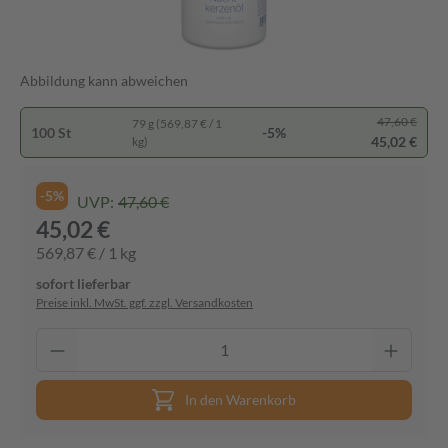
Abbildung kann abweichen
47,60 €
79 g (569,87 € / 1
100 St
-5%
45,02 €
kg)
-5%
UVP:
47,60 €
45,02 €
569,87 € / 1 kg
sofort lieferbar
Preise inkl. MwSt. ggf. zzgl. Versandkosten
In den Warenkorb