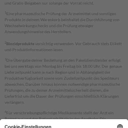
und Gratis-Beigaben nur solange der Vorrat reicht.
1
Eine pharmazeutische Prüfung der Arzneimittel und sonstigen
Produkte in deinem Warenkorb beinhaltet die Durchführung von
Wechselwirkungschecks und die Prüfung etwaiger
Anwendungshinweise des Herstellers.
2
Biozidprodukte
vorsichtig verwenden. Vor Gebrauch stets Etikett
und Produktinformationen lesen.
3
Die Übergabe deiner Bestellung an den Paketdienstleister erfolgt
bei uns werktags von Montag bis Freitag bis 18:00 Uhr. Der genaue
Lieferzeitpunkt kann je nach Region und in Abhängigkeit der
Produktverfügbarkeit sowie vom Zustellzeitpunkt des Spediteurs
abweichen. Darüber hinaus können notwendige pharmazeutische
Prüfungen, die zu deiner Arzneimittelsicherheit dienen, die
Lieferfrist um die Dauer der Prüfungen einschließlich Klärungen
verlängern.
4
Für verschreibungspflichtige Medikamente stellt der Arzt ein
Rezept aus und der Patient erhält sie in der Apotheke. Die
gesetzliche Krankenversicherung übernimmt in der Regel die