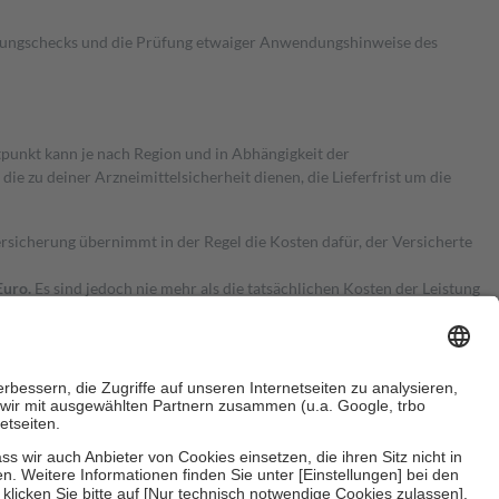
kungschecks und die Prüfung etwaiger Anwendungshinweise des
itpunkt kann je nach Region und in Abhängigkeit der
 zu deiner Arzneimittelsicherheit dienen, die Lieferfrist um die
ersicherung übernimmt in der Regel die Kosten dafür, der Versicherte
Euro.
Es sind jedoch nie mehr als die tatsächlichen Kosten der Leistung
e Zuzahlungen
an bei: