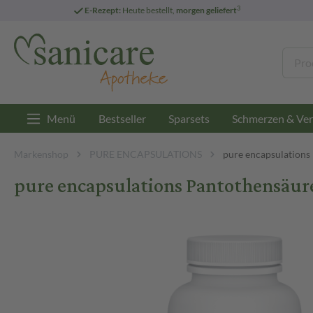
3
E-Rezept:
Heute bestellt,
morgen geliefert
Menü
Bestseller
Sparsets
Schmerzen & Ver
Markenshop
PURE ENCAPSULATIONS
pure encapsulations
pure encapsulations Pantothensäure