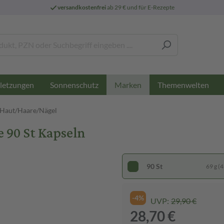
versandkostenfrei
ab 29 € und für E-Rezepte
letzungen
Sonnenschutz
Themenwelten
Marken
 Haut/Haare/Nägel
 90 St Kapseln
90 St
69 g (4
-4%
UVP:
29,90 €
28,70 €