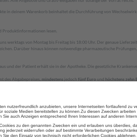
alten. Alle Angebote und Gratis-Beigaben nur solange der Vorrat reicht.
dukte in deinem Warenkorb beinhaltet die Durchführung von Wechselwir
nd Produktinformationen lesen.
 uns werktags von Montag bis Freitag bis 18:00 Uhr. Der genaue Lieferze
ichen. Darüber hinaus können notwendige pharmazeutische Prüfungen, die
aus und der Patient erhält sie in der Apotheke. Die gesetzliche Krankenv
ent des Abgabepreises,
mindestens
jedoch
fünf Euro
und
höchstens zehn 
zehn Prozent der Kosten sowie zehn Euro je Verordnung.
rken und die besondere Stellung der Familie zu unterstützen, fallen
kein
 Ausnahme der Fahrkosten
 getragen werden