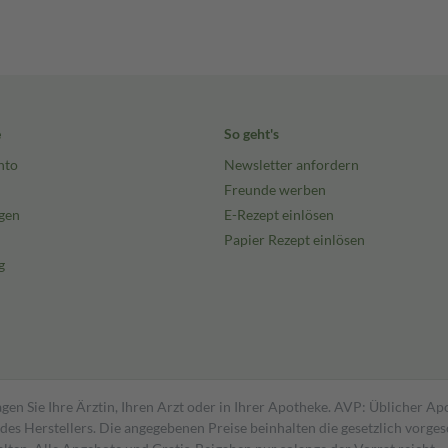
e
So geht's
nto
Newsletter anfordern
Freunde werben
gen
E-Rezept einlösen
Papier Rezept einlösen
g
gen Sie Ihre Ärztin, Ihren Arzt oder in Ihrer Apotheke. AVP: Üblicher A
s Herstellers. Die angegebenen Preise beinhalten die gesetzlich vorgesc