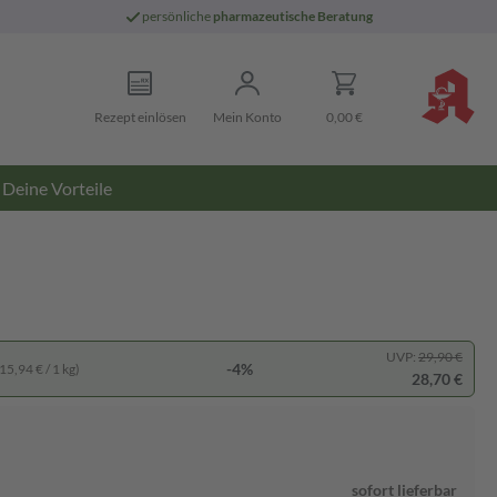
persönliche
pharmazeutische Beratung
Rezept einlösen
Mein Konto
0,00 €
Deine Vorteile
UVP:
29,90 €
-4%
15,94 € / 1 kg)
28,70 €
sofort lieferbar