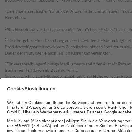
Bestell­wert versand­kosten­frei. Preisänderungen und Irrtümer vorbeh
1
Eine pharmazeutische Prüfung der Arzneimittel und sonstigen Pro
Herstellers.
2
Biozidprodukte
vorsichtig verwenden. Vor Gebrauch stets Etikett u
3
Die Übergabe deiner Bestellung an den Paketdienstleister erfolgt bei
Produktverfügbarkeit sowie vom Zustellzeitpunkt des Spediteurs abwe
Dauer der Prüfungen einschließlich Klärungen verlängern.
4
Für verschreibungspflichtige Medikamente stellt der Arzt ein Rezept 
trägt einen Teil davon als Zuzahlung mit.
Grundsätzlich leisten Mitglieder Zuzahlungen in Höhe von zehn Proz
zu entrichten.
Diese Regeln gelten grundsätzlich auch für Online-Apotheken.
Bei Heilmitteln und häuslicher Krankenpflege beträgt die Zuzahlung 
Um das Engagement der Versicherten für ihre eigene Gesundheit zu stä
• Kindern und Jugendlichen bis zum vollendeten 18. Lebensjahr mit
• Untersuchungen zur Vorsorge und Früherkennung, die von der GKV
• empfohlenen Schutzimpfungen
• Harn- und Blutteststreifen