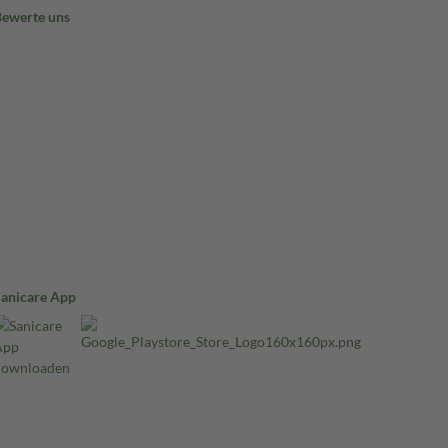
Bewerte uns
Sanicare App