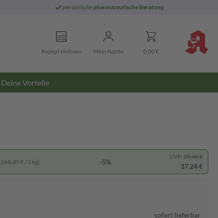
persönliche
pharmazeutische Beratung
Rezept einlösen
Mein Konto
0,00 €
Deine Vorteile
UVP:
39,40 €
-5%
.068,89 € / 1 kg)
37,24 €
sofort lieferbar