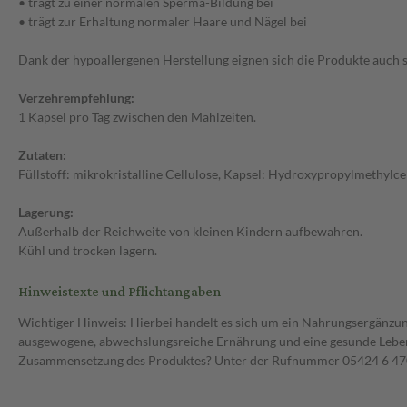
• trägt zu einer normalen Sperma-Bildung bei
• trägt zur Erhaltung normaler Haare und Nägel bei
Dank der hypoallergenen Herstellung eignen sich die Produkte auch s
Verzehrempfehlung:
1 Kapsel pro Tag zwischen den Mahlzeiten.
Zutaten:
Füllstoff: mikrokristalline Cellulose, Kapsel: Hydroxypropylmethylce
Lagerung:
Außerhalb der Reichweite von kleinen Kindern aufbewahren.
Kühl und trocken lagern.
Hinweistexte und Pflichtangaben
Wichtiger Hinweis: Hierbei handelt es sich um ein Nahrungsergänzun
ausgewogene, abwechslungsreiche Ernährung und eine gesunde Lebens
Zusammensetzung des Produktes? Unter der Rufnummer 05424 6 470 1