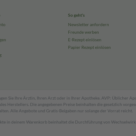
e
So geht's
nto
Newsletter anfordern
Freunde werben
gen
E-Rezept einlösen
Papier Rezept einlösen
g
gen Sie Ihre Ärztin, Ihren Arzt oder in Ihrer Apotheke. AVP: Üblicher A
s Herstellers. Die angegebenen Preise beinhalten die gesetzlich vorgesc
alten. Alle Angebote und Gratis-Beigaben nur solange der Vorrat reicht.
dukte in deinem Warenkorb beinhaltet die Durchführung von Wechselwir