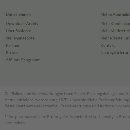
Unternehmen
Meine Apothek
Download-Archiv
Mein Kundenko
Über Sanicare
Mein Merkzettel
Stellenangebote
Meine Bestellun
Partner
Kontakt
Presse
Neuregistrierun
Affiliate Programm
Zu Risiken und Nebenwirkungen lesen Sie die Packungsbeilage und fra
Arzneimittelpreisverordnung. UVP: Unverbindliche Preisempfehlung de
Bestell­wert versand­kosten­frei. Preisänderungen und Irrtümer vorbeh
1
Eine pharmazeutische Prüfung der Arzneimittel und sonstigen Pro
Herstellers.