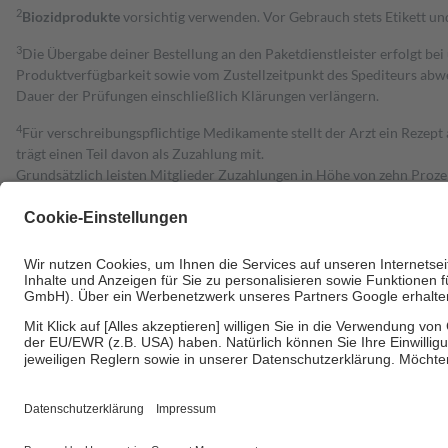
2
Biozidprodukte
vorsichtig verwenden. Vor Gebrauch stets Etikett u
3
Die Übergabe deiner Bestellung an den Paketdienstleister erfolgt bei
Produktverfügbarkeit sowie vom Zustellzeitpunkt des Spediteurs abwe
Dauer der Prüfungen einschließlich Klärungen verlängern.
4
Für verschreibungspflichtige Medikamente stellt der Arzt ein Rezept 
trägt einen Teil davon als Zuzahlung mit.
Grundsätzlich leisten Mitglieder Zuzahlungen in Höhe von zehn Proz
zu entrichten.
Diese Regeln gelten grundsätzlich auch für Online-Apotheken.
Bei Heilmitteln und häuslicher Krankenpflege beträgt die Zuzahlung 
Um das Engagement der Versicherten für ihre eigene Gesundheit zu stä
• Kindern und Jugendlichen bis zum vollendeten 18. Lebensjahr mit
• Untersuchungen zur Vorsorge und Früherkennung, die von der GKV
• empfohlenen Schutzimpfungen
• Harn- und Blutteststreifen
Wir nutzen Trusted Shops als unabhängigen Dienstleister für die Ein
Informationen findest du hier: https://help.etrusted.com/hc/de/arti
Einige Bilder und Inhalte wurden unter Zuhilfenahme künstlicher Intell