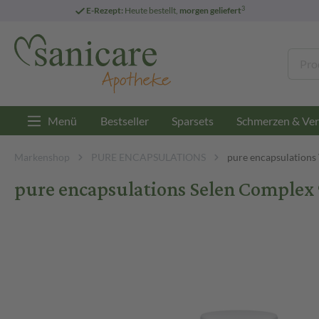
3
E-Rezept:
Heute bestellt,
morgen geliefert
Menü
Bestseller
Sparsets
Schmerzen & Ver
Markenshop
PURE ENCAPSULATIONS
pure encapsulations
pure encapsulations Selen Complex 