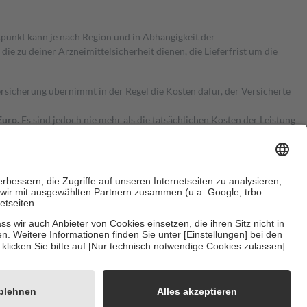
itpunkt kann je nach Region und in Abhängigkeit der
 zu deiner Arzneimittelsicherheit dienen, die Lieferfrist um die
ersicherung übernimmt in der Regel die Kosten dafür, der Versicherte
Euro.
Es sind jedoch nie mehr als die tatsächlichen Kosten der Leistung
e Zuzahlungen
an bei:
herzustellen, dass es sich um echte Bewertungen handelt. Mehr