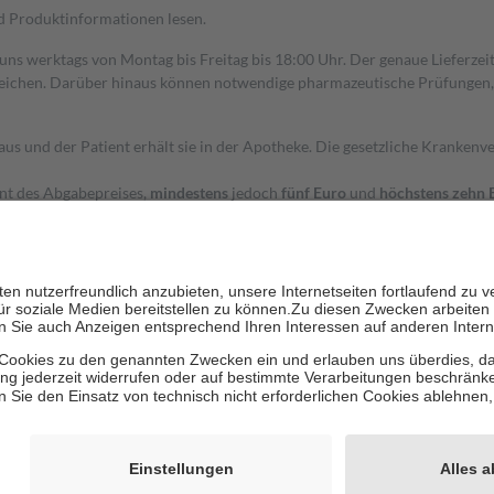
nd Produktinformationen lesen.
 uns werktags von Montag bis Freitag bis 18:00 Uhr. Der genaue Lieferze
ichen. Darüber hinaus können notwendige pharmazeutische Prüfungen, die
aus und der Patient erhält sie in der Apotheke. Die gesetzliche Krankenv
ent des Abgabepreises,
mindestens
jedoch
fünf Euro
und
höchstens zehn 
zehn Prozent der Kosten sowie zehn Euro je Verordnung.
rken und die besondere Stellung der Familie zu unterstützen, fallen
kein
 Ausnahme der Fahrkosten
 getragen werden
holung von Bewertungen. Trusted Shops hat Maßnahmen getroffen, um sic
cles/4419944605341
igenz erstellt.