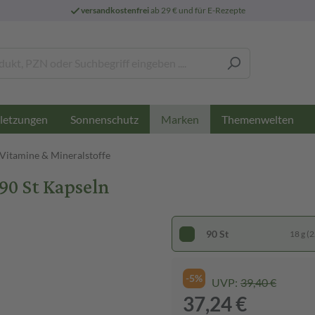
versandkostenfrei
ab 29 € und für E-Rezepte
letzungen
Sonnenschutz
Themenwelten
Marken
 Vitamine & Mineralstoffe
90 St Kapseln
90 St
18 g (2
-5%
UVP:
39,40 €
37,24 €