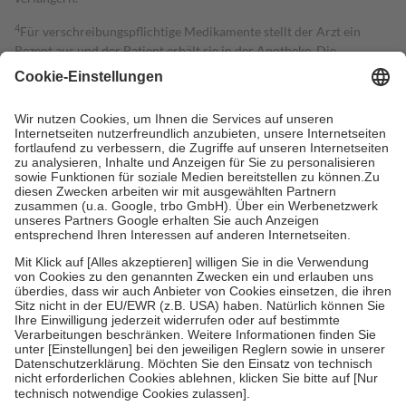
4
Für verschreibungspflichtige Medikamente stellt der Arzt ein
Rezept aus und der Patient erhält sie in der Apotheke. Die
gesetzliche Krankenversicherung übernimmt in der Regel die
Kosten dafür, der Versicherte trägt einen Teil davon als Zuzahlung
mit.
Grundsätzlich leisten Mitglieder Zuzahlungen in Höhe von zehn
Prozent des Abgabepreises,
mindestens
jedoch
fünf Euro
und
höchstens zehn Euro.
Es sind jedoch nie mehr als die tatsächlichen
Kosten der Leistung zu entrichten.
Diese Regeln gelten grundsätzlich auch für Online-Apotheken.
Bei Heilmitteln und häuslicher Krankenpflege beträgt die
Zuzahlung zehn Prozent der Kosten sowie zehn Euro je
Verordnung.
Um das Engagement der Versicherten für ihre eigene Gesundheit zu
stärken und die besondere Stellung der Familie zu unterstützen,
fallen
keine Zuzahlungen
an bei:
• Kindern und Jugendlichen bis zum vollendeten 18. Lebensjahr
mit Ausnahme der Fahrkosten
• Untersuchungen zur Vorsorge und Früherkennung, die von der
GKV getragen werden