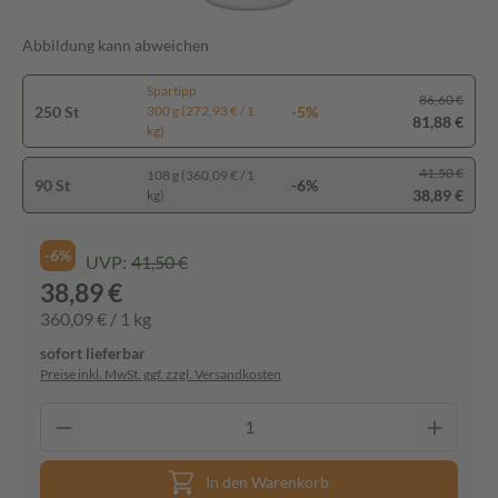
Abbildung kann abweichen
Spartipp
86,60 €
250 St
-5%
300 g (272,93 € / 1
81,88 €
kg)
41,50 €
108 g (360,09 € / 1
90 St
-6%
38,89 €
kg)
-6%
UVP:
41,50 €
38,89 €
360,09 € / 1 kg
sofort lieferbar
Preise inkl. MwSt. ggf. zzgl. Versandkosten
In den Warenkorb