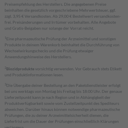
Preisempfehlung des Herstellers. Die angegebenen Preise
beinhalten die gesetzlich vorgeschriebene Mehrwertsteuer, ggf.
zzgl. 3,95 € Versandkosten. Ab 29,00 € Bestell­wert versand­kosten­
frei. Preisänderungen und Irrtümer vorbehalten. Alle Angebote
und Gratis-Beigaben nur solange der Vorrat reicht.
1
Eine pharmazeutische Prüfung der Arzneimittel und sonstigen
Produkte in deinem Warenkorb beinhaltet die Durchführung von
Wechselwirkungschecks und die Prüfung etwaiger
Anwendungshinweise des Herstellers.
2
Biozidprodukte
vorsichtig verwenden. Vor Gebrauch stets Etikett
und Produktinformationen lesen.
3
Die Übergabe deiner Bestellung an den Paketdienstleister erfolgt
bei uns werktags von Montag bis Freitag bis 18:00 Uhr. Der genaue
Lieferzeitpunkt kann je nach Region und in Abhängigkeit der
Produktverfügbarkeit sowie vom Zustellzeitpunkt des Spediteurs
abweichen. Darüber hinaus können notwendige pharmazeutische
Prüfungen, die zu deiner Arzneimittelsicherheit dienen, die
Lieferfrist um die Dauer der Prüfungen einschließlich Klärungen
verlängern.