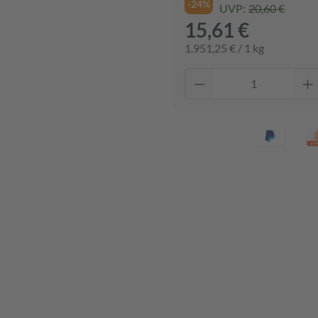
-24%
UVP:
20,60 €
15,61 €
1.951,25 € / 1 kg