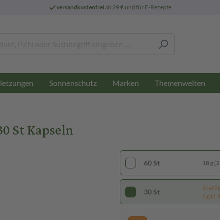
versandkostenfrei
ab 29 € und für E-Rezepte
letzungen
Sonnenschutz
Marken
Themenwelten
30 St Kapseln
60 St
18 g (2
Sparti
30 St
8 g (1.