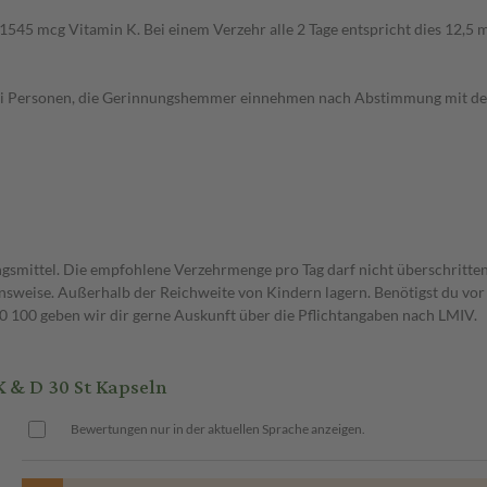
d 1545 mcg Vitamin K. Bei einem Verzehr alle 2 Tage entspricht dies 12,
bei Personen, die Gerinnungshemmer einnehmen nach Abstimmung mit dem
gsmittel. Die empfohlene Verzehrmenge pro Tag darf nicht überschritten
weise. Außerhalb der Reichweite von Kindern lagern. Benötigst du vor 
00 geben wir dir gerne Auskunft über die Pflichtangaben nach LMIV.
 & D 30 St Kapseln
Bewertungen nur in der aktuellen Sprache anzeigen.