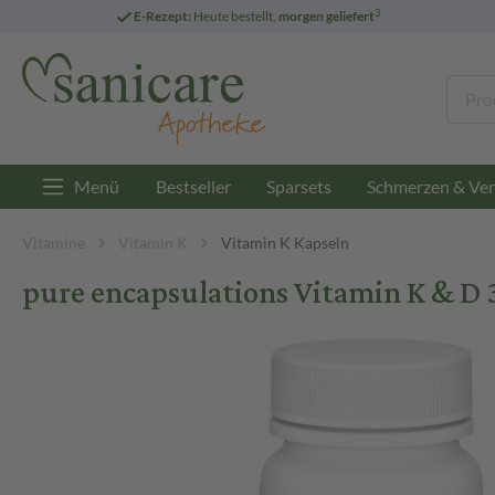
3
E-Rezept:
Heute bestellt,
morgen geliefert
Menü
Bestseller
Sparsets
Schmerzen & Ver
Vitamine
Vitamin K
Vitamin K Kapseln
pure encapsulations Vitamin K & D 