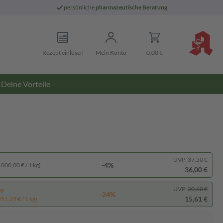
persönliche
pharmazeutische Beratung
Rezept einlösen
Mein Konto
0,00 €
Deine Vorteile
UVP:
37,50 €
-4%
.000,00 € / 1 kg)
36,00 €
UVP:
20,60 €
pp
-24%
15,61 €
951,25 € / 1 kg)