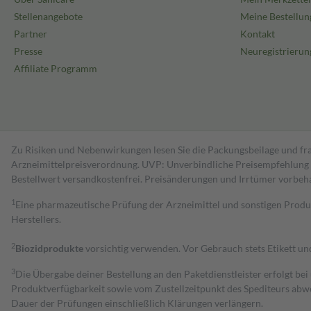
Stellenangebote
Meine Bestellun
Partner
Kontakt
Presse
Neuregistrierun
Affiliate Programm
Zu Risiken und Nebenwirkungen lesen Sie die Packungsbeilage und fra
Arzneimittelpreisverordnung. UVP: Unverbindliche Preisempfehlung de
Bestell­wert versand­kosten­frei. Preisänderungen und Irrtümer vorbeh
1
Eine pharmazeutische Prüfung der Arzneimittel und sonstigen Pro
Herstellers.
2
Biozidprodukte
vorsichtig verwenden. Vor Gebrauch stets Etikett u
3
Die Übergabe deiner Bestellung an den Paketdienstleister erfolgt bei
Produktverfügbarkeit sowie vom Zustellzeitpunkt des Spediteurs abwe
Dauer der Prüfungen einschließlich Klärungen verlängern.