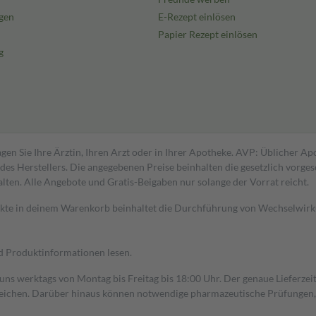
gen
E-Rezept einlösen
Papier Rezept einlösen
g
gen Sie Ihre Ärztin, Ihren Arzt oder in Ihrer Apotheke. AVP: Üblicher A
s Herstellers. Die angegebenen Preise beinhalten die gesetzlich vorgesc
alten. Alle Angebote und Gratis-Beigaben nur solange der Vorrat reicht.
dukte in deinem Warenkorb beinhaltet die Durchführung von Wechselwir
nd Produktinformationen lesen.
 uns werktags von Montag bis Freitag bis 18:00 Uhr. Der genaue Lieferze
ichen. Darüber hinaus können notwendige pharmazeutische Prüfungen, die