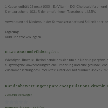
1 Kapsel enthält 25 mcg (1000 I. E.) Vitamin D3 (Cholecalciferol) un
K entsprechend 1031 % der empfohlenen Tagesdosis lt. LMIV.
Anwendung bei Kindern, in der Schwangerschaft und Stillzeit oder 
Lagerung:
Kühl und trocken lagern.
Hinweistexte und Pflichtangaben
Wichtiger Hinweis: Hierbei handelt es sich um ein Nahrungsergänzun
ausgewogene, abwechslungsreiche Ernährung und eine gesunde Lebens
Zusammensetzung des Produktes? Unter der Rufnummer 05424 6 470 1
Kundenbewertungen: pure encapsulations Vitamin K
0 von 0 Bewertungen
Bewerte dieses Produkt!