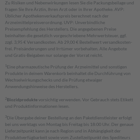
Zu Risiken und Nebenwirkungen lesen Sie die Packungsbeilage und
fragen Sie Ihre Ärztin, Ihren Arzt oder in Ihrer Apotheke. AVP:
Üblicher Apothekenverkaufspreis berechnet nach der
Arzneimittelpreisverordnung. UVP: Unverbindliche
Preisempfehlung des Herstellers. Die angegebenen Preise
beinhalten die gesetzlich vorgeschriebene Mehrwertsteuer, ggf.
zzgl. 3,95 € Versandkosten. Ab 29,00 € Bestell­wert versand­kosten­
frei. Preisänderungen und Irrtümer vorbehalten. Alle Angebote
und Gratis-Beigaben nur solange der Vorrat reicht.
1
Eine pharmazeutische Prüfung der Arzneimittel und sonstigen
Produkte in deinem Warenkorb beinhaltet die Durchführung von
Wechselwirkungschecks und die Prüfung etwaiger
Anwendungshinweise des Herstellers.
2
Biozidprodukte
vorsichtig verwenden. Vor Gebrauch stets Etikett
und Produktinformationen lesen.
3
Die Übergabe deiner Bestellung an den Paketdienstleister erfolgt
bei uns werktags von Montag bis Freitag bis 18:00 Uhr. Der genaue
Lieferzeitpunkt kann je nach Region und in Abhängigkeit der
Produktverfügbarkeit sowie vom Zustellzeitpunkt des Spediteurs