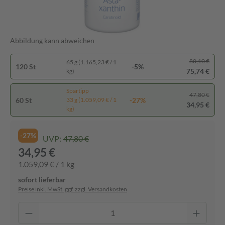
Abbildung kann abweichen
80,10 €
65 g (1.165,23 € / 1
120 St
-5%
75,74 €
kg)
Spartipp
47,80 €
60 St
-27%
33 g (1.059,09 € / 1
34,95 €
kg)
-27%
UVP:
47,80 €
34,95 €
1.059,09 € / 1 kg
sofort lieferbar
Preise inkl. MwSt. ggf. zzgl. Versandkosten