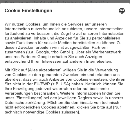
Rezept aus und der Patient erhält sie in der Apotheke. Die
gesetzliche Krankenversicherung übernimmt in der Regel die
Kosten dafür, der Versicherte trägt einen Teil davon als Zuzahlung
mit.
Grundsätzlich leisten Mitglieder Zuzahlungen in Höhe von zehn
Prozent des Abgabepreises,
mindestens
jedoch
fünf Euro
und
höchstens zehn Euro.
Es sind jedoch nie mehr als die tatsächlichen
Kosten der Leistung zu entrichten.
Diese Regeln gelten grundsätzlich auch für Online-Apotheken.
Bei Heilmitteln und häuslicher Krankenpflege beträgt die
Zuzahlung zehn Prozent der Kosten sowie zehn Euro je
Verordnung.
Um das Engagement der Versicherten für ihre eigene Gesundheit zu
stärken und die besondere Stellung der Familie zu unterstützen,
fallen
keine Zuzahlungen
an bei:
• Kindern und Jugendlichen bis zum vollendeten 18. Lebensjahr
mit Ausnahme der Fahrkosten
• Untersuchungen zur Vorsorge und Früherkennung, die von der
GKV getragen werden
• empfohlenen Schutzimpfungen
• Harn- und Blutteststreifen