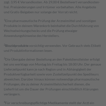
zzgl. 3,95 € Versandkosten. Ab 29,00 € Bestell­wert versand­kosten­
frei. Preisänderungen und Irrtümer vorbehalten. Alle Angebote
und Gratis-Beigaben nur solange der Vorrat reicht.
1
Eine pharmazeutische Prüfung der Arzneimittel und sonstigen
Produkte in deinem Warenkorb beinhaltet die Durchführung von
Wechselwirkungschecks und die Prüfung etwaiger
Anwendungshinweise des Herstellers.
2
Biozidprodukte
vorsichtig verwenden. Vor Gebrauch stets Etikett
und Produktinformationen lesen.
3
Die Übergabe deiner Bestellung an den Paketdienstleister erfolgt
bei uns werktags von Montag bis Freitag bis 18:00 Uhr. Der genaue
Lieferzeitpunkt kann je nach Region und in Abhängigkeit der
Produktverfügbarkeit sowie vom Zustellzeitpunkt des Spediteurs
abweichen. Darüber hinaus können notwendige pharmazeutische
Prüfungen, die zu deiner Arzneimittelsicherheit dienen, die
Lieferfrist um die Dauer der Prüfungen einschließlich Klärungen
verlängern.
4
Für verschreibungspflichtige Medikamente stellt der Arzt ein