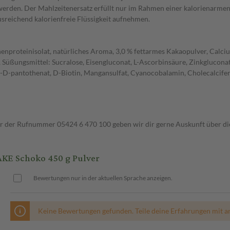
t werden. Der Mahlzeitenersatz erfüllt nur im Rahmen einer kalorienarm
ausreichend kalorienfreie Flüssigkeit aufnehmen.
nenproteinisolat, natürliches Aroma, 3,0 % fettarmes Kakaopulver, Calc
 Süßungsmittel: Sucralose, Eisengluconat, L-Ascorbinsäure, Zinkglucona
m-D-pantothenat, D-Biotin, Mangansulfat, Cyanocobalamin, Cholecalcife
ter der Rufnummer 05424 6 470 100 geben wir dir gerne Auskunft über di
E Schoko 450 g Pulver
Bewertungen nur in der aktuellen Sprache anzeigen.
Keine Bewertungen gefunden. Teile deine Erfahrungen mit a