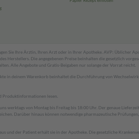
Papier Rezept einlösen
g
gen Sie Ihre Ärztin, Ihren Arzt oder in Ihrer Apotheke. AVP: Üblicher A
s Herstellers. Die angegebenen Preise beinhalten die gesetzlich vorgesc
alten. Alle Angebote und Gratis-Beigaben nur solange der Vorrat reicht.
dukte in deinem Warenkorb beinhaltet die Durchführung von Wechselwir
nd Produktinformationen lesen.
 uns werktags von Montag bis Freitag bis 18:00 Uhr. Der genaue Lieferze
ichen. Darüber hinaus können notwendige pharmazeutische Prüfungen, die
aus und der Patient erhält sie in der Apotheke. Die gesetzliche Krankenv