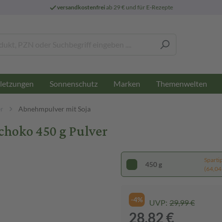
versandkostenfrei
ab 29 € und für E-Rezepte
letzungen
Sonnenschutz
Marken
Themenwelten
r
Abnehmpulver mit Soja
oko 450 g Pulver
Sparti
450 g
(64,04 
-4%
UVP:
29,99 €
28,82 €