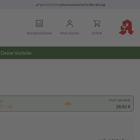
persönliche
pharmazeutische Beratung
Rezept einlösen
Mein Konto
0,00 €
Deine Vorteile
UVP:
29,99 €
pp
-4%
28,82 €
€ / 1 kg)