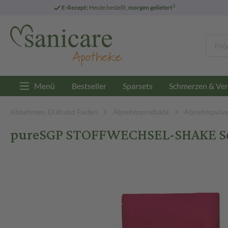
3
E-Rezept:
Heute bestellt,
morgen geliefert
Menü
Bestseller
Sparsets
Schmerzen & Ver
Abnehmen, Diät und Fasten
Abnehmprodukte
Abnehmpulve
pureSGP STOFFWECHSEL-SHAKE Sch