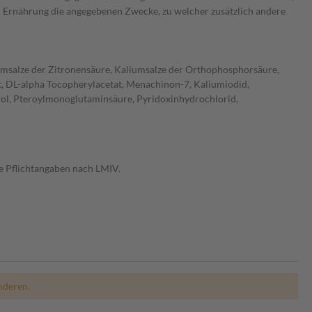
en Ernährung die angegebenen Zwecke, zu welcher zusätzlich andere
iumsalze der Zitronensäure, Kaliumsalze der Orthophosphorsäure,
t, DL-alpha Tocopherylacetat, Menachinon-7, Kaliumiodid,
rol, Pteroylmonoglutaminsäure, Pyridoxinhydrochlorid,
e Pflichtangaben nach LMIV.
nderen.