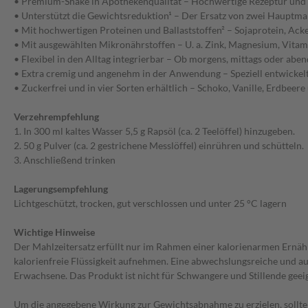
• Premium-Shake in Apothekenqualität – Hochwertige Rezeptur und 
• Unterstützt die Gewichtsreduktion¹ – Der Ersatz von zwei Hauptma
• Mit hochwertigen Proteinen und Ballaststoffen² – Sojaprotein, Acke
• Mit ausgewählten Mikronährstoffen – U. a. Zink, Magnesium, Vitami
• Flexibel in den Alltag integrierbar – Ob morgens, mittags oder ab
• Extra cremig und angenehm in der Anwendung – Speziell entwickelt
• Zuckerfrei und in vier Sorten erhältlich – Schoko, Vanille, Erdbeere
Verzehrempfehlung
1. In 300 ml kaltes Wasser 5,5 g Rapsöl (ca. 2 Teelöffel) hinzugeben.
2. 50 g Pulver (ca. 2 gestrichene Messlöffel) einrühren und schütteln.
3. Anschließend trinken
Lagerungsempfehlung
Lichtgeschützt, trocken, gut verschlossen und unter 25 °C lagern
Wichtige Hinweise
Der Mahlzeitersatz erfüllt nur im Rahmen einer kalorienarmen Ernähr
kalorienfreie Flüssigkeit aufnehmen. Eine abwechslungsreiche und 
Erwachsene. Das Produkt ist nicht für Schwangere und Stillende geei
Um die angegebene Wirkung zur Gewichtsabnahme zu erzielen, sollten