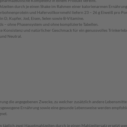
pharmazeutische Kompetenz in einem Produkt vereint.
hlzeiten durch je einen Shake im Rahmen einer kalorienarmen Ernährung
rbohnenprotein und Hafervollkornmehl liefern 23 – 26 g Eiweiß pro Portio
n D, Kupfer, Jod, Eisen, Selen sowie B-Vitamine.
ends – ohne Phasensystem und ohne komplizierte Tabellen.
e Konsistenz und natürlicher Geschmack für ein genussvolles Trinkerlebn
 und Neutral.
ung die angegebenen Zwecke, zu welcher zusätzlich andere Lebensmittel ge
ausgewogene Ernährung sowie eine gesunde Lebensweise werden empfohle
gnet.
 täglich zwei Hauptmahlzeiten durch je einen Mahlzeitersatz ersetzt we