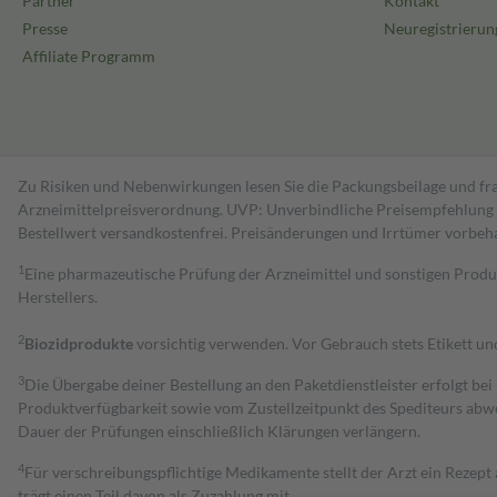
Partner
Kontakt
Presse
Neuregistrierun
Affiliate Programm
Zu Risiken und Nebenwirkungen lesen Sie die Packungsbeilage und fra
Arzneimittelpreisverordnung. UVP: Unverbindliche Preisempfehlung de
Bestell­wert versand­kosten­frei. Preisänderungen und Irrtümer vorbeh
1
Eine pharmazeutische Prüfung der Arzneimittel und sonstigen Pro
Herstellers.
2
Biozidprodukte
vorsichtig verwenden. Vor Gebrauch stets Etikett u
3
Die Übergabe deiner Bestellung an den Paketdienstleister erfolgt bei
Produktverfügbarkeit sowie vom Zustellzeitpunkt des Spediteurs abwe
Dauer der Prüfungen einschließlich Klärungen verlängern.
4
Für verschreibungspflichtige Medikamente stellt der Arzt ein Rezept 
trägt einen Teil davon als Zuzahlung mit.