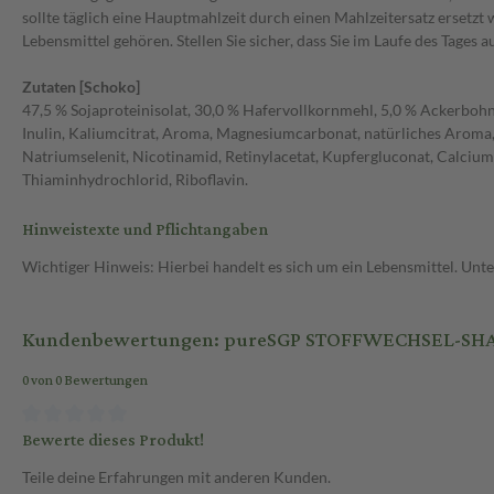
sollte täglich eine Hauptmahlzeit durch einen Mahlzeitersatz ersetz
Lebensmittel gehören. Stellen Sie sicher, dass Sie im Laufe des Tages 
Zutaten [Schoko]
47,5 % Sojaproteinisolat, 30,0 % Hafervollkornmehl, 5,0 % Ackerboh
Inulin, Kaliumcitrat, Aroma, Magnesiumcarbonat, natürliches Aroma,
Natriumselenit, Nicotinamid, Retinylacetat, Kupfergluconat, Calciu
Thiaminhydrochlorid, Riboflavin.
Hinweistexte und Pflichtangaben
Wichtiger Hinweis: Hierbei handelt es sich um ein Lebensmittel. Un
Kundenbewertungen: pureSGP STOFFWECHSEL-SHAK
0 von 0 Bewertungen
Bewerte dieses Produkt!
Teile deine Erfahrungen mit anderen Kunden.