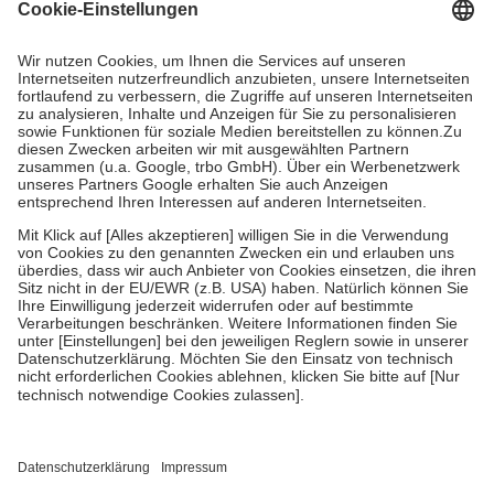
Grundsätzlich leisten Mitglieder Zuzahlungen in Höhe von zehn
Prozent des Abgabepreises,
mindestens
jedoch
fünf Euro
und
höchstens zehn Euro.
Es sind jedoch nie mehr als die tatsächlichen
Kosten der Leistung zu entrichten.
Diese Regeln gelten grundsätzlich auch für Online-Apotheken.
Bei Heilmitteln und häuslicher Krankenpflege beträgt die
Zuzahlung zehn Prozent der Kosten sowie zehn Euro je
Verordnung.
Um das Engagement der Versicherten für ihre eigene Gesundheit zu
stärken und die besondere Stellung der Familie zu unterstützen,
fallen
keine Zuzahlungen
an bei:
• Kindern und Jugendlichen bis zum vollendeten 18. Lebensjahr
mit Ausnahme der Fahrkosten
• Untersuchungen zur Vorsorge und Früherkennung, die von der
GKV getragen werden
• empfohlenen Schutzimpfungen
• Harn- und Blutteststreifen
Wir nutzen Trusted Shops als unabhängigen Dienstleister für die
Einholung von Bewertungen. Trusted Shops hat Maßnahmen
getroffen, um sicherzustellen, dass es sich um echte Bewertungen
handelt. Mehr Informationen findest du hier: