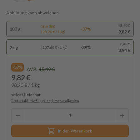
Abbildung kann abweichen
15,49 €
Spartipp
100 g
-37%
9,82 €
(98,20 € / 1 kg)
6,47 €
25 g
-39%
(157,60 € / 1 kg)
3,94 €
-37%
AVP:
15,49 €
9,82 €
98,20 € / 1 kg
sofort lieferbar
Preise inkl. MwSt. ggf. zzgl. Versandkosten
In den Warenkorb