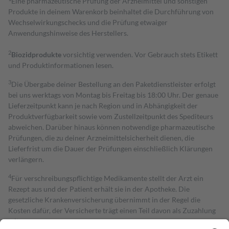
Eine pharmazeutische Prüfung der Arzneimittel und sonstigen
Produkte in deinem Warenkorb beinhaltet die Durchführung von
Wechselwirkungschecks und die Prüfung etwaiger
Anwendungshinweise des Herstellers.
2
Biozidprodukte
vorsichtig verwenden. Vor Gebrauch stets Etikett
und Produktinformationen lesen.
3
Die Übergabe deiner Bestellung an den Paketdienstleister erfolgt
bei uns werktags von Montag bis Freitag bis 18:00 Uhr. Der genaue
Lieferzeitpunkt kann je nach Region und in Abhängigkeit der
Produktverfügbarkeit sowie vom Zustellzeitpunkt des Spediteurs
abweichen. Darüber hinaus können notwendige pharmazeutische
Prüfungen, die zu deiner Arzneimittelsicherheit dienen, die
Lieferfrist um die Dauer der Prüfungen einschließlich Klärungen
verlängern.
4
Für verschreibungspflichtige Medikamente stellt der Arzt ein
Rezept aus und der Patient erhält sie in der Apotheke. Die
gesetzliche Krankenversicherung übernimmt in der Regel die
Kosten dafür, der Versicherte trägt einen Teil davon als Zuzahlung
mit.