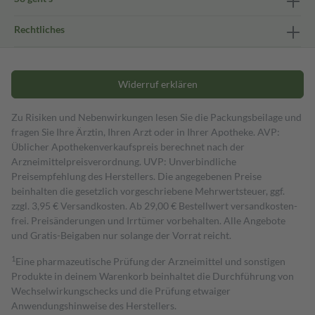
Rechtliches
Widerruf erklären
Zu Risiken und Nebenwirkungen lesen Sie die Packungsbeilage und
fragen Sie Ihre Ärztin, Ihren Arzt oder in Ihrer Apotheke. AVP:
Üblicher Apothekenverkaufspreis berechnet nach der
Arzneimittelpreisverordnung. UVP: Unverbindliche
Preisempfehlung des Herstellers. Die angegebenen Preise
beinhalten die gesetzlich vorgeschriebene Mehrwertsteuer, ggf.
zzgl. 3,95 € Versandkosten. Ab 29,00 € Bestell­wert versand­kosten­
frei. Preisänderungen und Irrtümer vorbehalten. Alle Angebote
und Gratis-Beigaben nur solange der Vorrat reicht.
1
Eine pharmazeutische Prüfung der Arzneimittel und sonstigen
Produkte in deinem Warenkorb beinhaltet die Durchführung von
Wechselwirkungschecks und die Prüfung etwaiger
Anwendungshinweise des Herstellers.