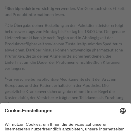
2
Biozidprodukte
vorsichtig verwenden. Vor Gebrauch stets Etikett
und Produktinformationen lesen.
3
Die Übergabe deiner Bestellung an den Paketdienstleister erfolgt
bei uns werktags von Montag bis Freitag bis 18:00 Uhr. Der genaue
Lieferzeitpunkt kann je nach Region und in Abhängigkeit der
Produktverfügbarkeit sowie vom Zustellzeitpunkt des Spediteurs
abweichen. Darüber hinaus können notwendige pharmazeutische
Prüfungen, die zu deiner Arzneimittelsicherheit dienen, die
Lieferfrist um die Dauer der Prüfungen einschließlich Klärungen
verlängern.
4
Für verschreibungspflichtige Medikamente stellt der Arzt ein
Rezept aus und der Patient erhält sie in der Apotheke. Die
gesetzliche Krankenversicherung übernimmt in der Regel die
Kosten dafür, der Versicherte trägt einen Teil davon als Zuzahlung
mit.
Grundsätzlich leisten Mitglieder Zuzahlungen in Höhe von zehn
Prozent des Abgabepreises,
mindestens
jedoch
fünf Euro
und
höchstens zehn Euro.
Es sind jedoch nie mehr als die tatsächlichen
Kosten der Leistung zu entrichten.