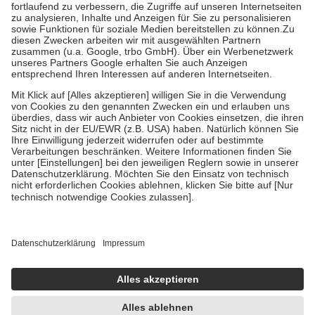
Diese Regeln gelten grundsätzlich auch für Online-Apotheken.
Bei Heilmitteln und häuslicher Krankenpflege beträgt die
Zuzahlung zehn Prozent der Kosten sowie zehn Euro je
Verordnung.
Um das Engagement der Versicherten für ihre eigene Gesundheit zu
stärken und die besondere Stellung der Familie zu unterstützen,
fallen
keine Zuzahlungen
an bei:
• Kindern und Jugendlichen bis zum vollendeten 18. Lebensjahr
mit Ausnahme der Fahrkosten
• Untersuchungen zur Vorsorge und Früherkennung, die von der
GKV getragen werden
• empfohlenen Schutzimpfungen
• Harn- und Blutteststreifen
Wir nutzen Trusted Shops als unabhängigen Dienstleister für die
Einholung von Bewertungen. Trusted Shops hat Maßnahmen
getroffen, um sicherzustellen, dass es sich um echte Bewertungen
handelt. Mehr Informationen findest du hier:
https://help.etrusted.com/hc/de/articles/4419944605341
Einige Bilder und Inhalte wurden unter Zuhilfenahme künstlicher
Intelligenz erstellt.