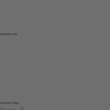
Bewerte uns
Sanicare App