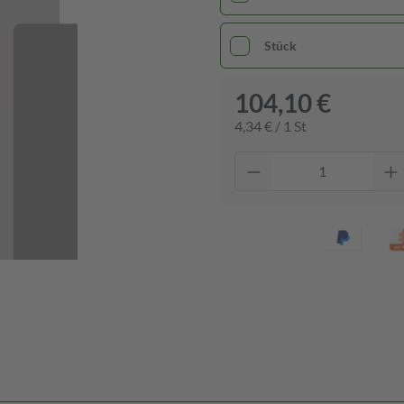
Stück
104,10 €
4,34 € / 1 St