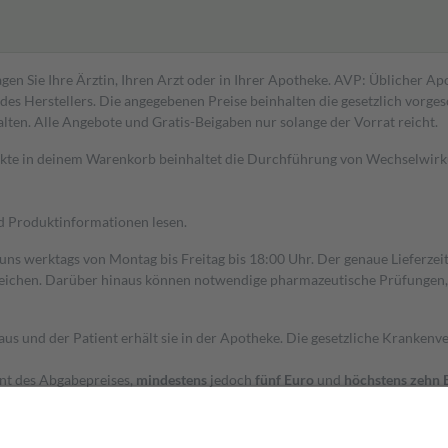
gen Sie Ihre Ärztin, Ihren Arzt oder in Ihrer Apotheke. AVP: Üblicher A
s Herstellers. Die angegebenen Preise beinhalten die gesetzlich vorgesc
alten. Alle Angebote und Gratis-Beigaben nur solange der Vorrat reicht.
dukte in deinem Warenkorb beinhaltet die Durchführung von Wechselwir
nd Produktinformationen lesen.
 uns werktags von Montag bis Freitag bis 18:00 Uhr. Der genaue Lieferze
ichen. Darüber hinaus können notwendige pharmazeutische Prüfungen, die
aus und der Patient erhält sie in der Apotheke. Die gesetzliche Krankenv
ent des Abgabepreises,
mindestens
jedoch
fünf Euro
und
höchstens zehn 
zehn Prozent der Kosten sowie zehn Euro je Verordnung.