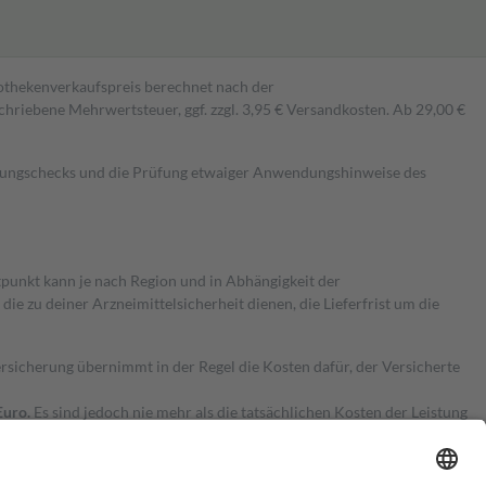
pothekenverkaufspreis berechnet nach der
hriebene Mehrwertsteuer, ggf. zzgl. 3,95 € Versandkosten. Ab 29,00 €
kungschecks und die Prüfung etwaiger Anwendungshinweise des
itpunkt kann je nach Region und in Abhängigkeit der
 zu deiner Arzneimittelsicherheit dienen, die Lieferfrist um die
ersicherung übernimmt in der Regel die Kosten dafür, der Versicherte
Euro.
Es sind jedoch nie mehr als die tatsächlichen Kosten der Leistung