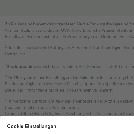
Zu Risiken und Nebenwirkungen lesen Sie die Packungsbeilage und fra
Arzneimittelpreisverordnung. UVP: Unverbindliche Preisempfehlung de
Bestell­wert versand­kosten­frei. Preisänderungen und Irrtümer vorbeh
1
Eine pharmazeutische Prüfung der Arzneimittel und sonstigen Pro
Herstellers.
2
Biozidprodukte
vorsichtig verwenden. Vor Gebrauch stets Etikett u
3
Die Übergabe deiner Bestellung an den Paketdienstleister erfolgt bei
Produktverfügbarkeit sowie vom Zustellzeitpunkt des Spediteurs abwe
Dauer der Prüfungen einschließlich Klärungen verlängern.
4
Für verschreibungspflichtige Medikamente stellt der Arzt ein Rezept 
trägt einen Teil davon als Zuzahlung mit.
Grundsätzlich leisten Mitglieder Zuzahlungen in Höhe von zehn Proz
zu entrichten.
Diese Regeln gelten grundsätzlich auch für Online-Apotheken.
Bei Heilmitteln und häuslicher Krankenpflege beträgt die Zuzahlung 