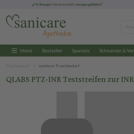
3
E-Rezept:
Heute bestellt,
morgen geliefert
Menü
Bestseller
Sparsets
Schmerzen & Ver
Praxisbedarf
weiterer Praxisbedarf
QLABS PTZ-INR Teststreifen zur INR