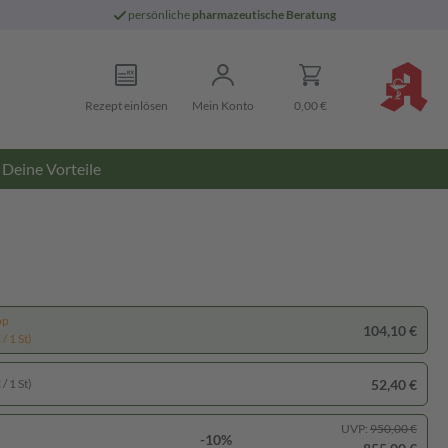
persönliche
pharmazeutische Beratung
Rezept einlösen
Mein Konto
0,00 €
Deine Vorteile
pp
104,10 €
/ 1 St)
52,40 €
/ 1 St)
UVP:
950,00 €
-10%