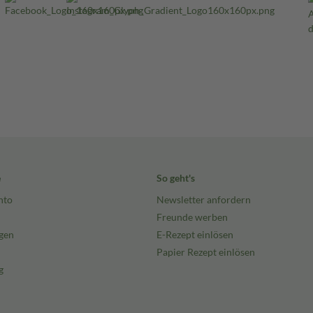
e
So geht's
nto
Newsletter anfordern
Freunde werben
gen
E-Rezept einlösen
Papier Rezept einlösen
g