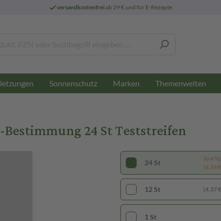
versandkostenfrei
ab 29 € und für E-Rezepte
letzungen
Sonnenschutz
Marken
Themenwelten
-Bestimmung 24 St Teststreifen
Sparti
24 St
(4,34 € 
12 St
(4,37 € 
1 St