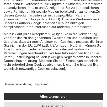
Diese Regeln gelten grundsätzlich auch für Online-Apotheken.
Bei Heilmitteln und häuslicher Krankenpflege beträgt die
Zuzahlung zehn Prozent der Kosten sowie zehn Euro je
Verordnung.
Um das Engagement der Versicherten für ihre eigene Gesundheit zu
stärken und die besondere Stellung der Familie zu unterstützen,
fallen
keine Zuzahlungen
an bei:
• Kindern und Jugendlichen bis zum vollendeten 18. Lebensjahr
mit Ausnahme der Fahrkosten
• Untersuchungen zur Vorsorge und Früherkennung, die von der
GKV getragen werden
• empfohlenen Schutzimpfungen
• Harn- und Blutteststreifen
Wir nutzen Trusted Shops als unabhängigen Dienstleister für die
Einholung von Bewertungen. Trusted Shops hat Maßnahmen
getroffen, um sicherzustellen, dass es sich um echte Bewertungen
handelt. Mehr Informationen findest du hier:
https://help.etrusted.com/hc/de/articles/4419944605341
Einige Bilder und Inhalte wurden unter Zuhilfenahme künstlicher