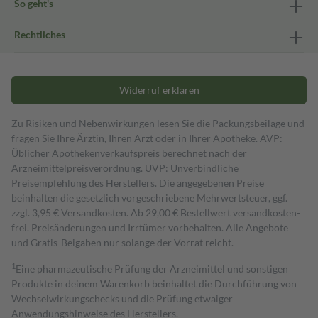
So geht's
Rechtliches
Widerruf erklären
Zu Risiken und Nebenwirkungen lesen Sie die Packungsbeilage und
fragen Sie Ihre Ärztin, Ihren Arzt oder in Ihrer Apotheke. AVP:
Üblicher Apothekenverkaufspreis berechnet nach der
Arzneimittelpreisverordnung. UVP: Unverbindliche
Preisempfehlung des Herstellers. Die angegebenen Preise
beinhalten die gesetzlich vorgeschriebene Mehrwertsteuer, ggf.
zzgl. 3,95 € Versandkosten. Ab 29,00 € Bestell­wert versand­kosten­
frei. Preisänderungen und Irrtümer vorbehalten. Alle Angebote
und Gratis-Beigaben nur solange der Vorrat reicht.
1
Eine pharmazeutische Prüfung der Arzneimittel und sonstigen
Produkte in deinem Warenkorb beinhaltet die Durchführung von
Wechselwirkungschecks und die Prüfung etwaiger
Anwendungshinweise des Herstellers.