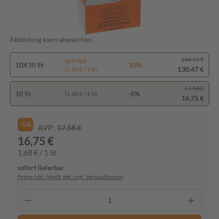
Abbildung kann abweichen
144,97 €
Spartipp
10X10 St
-10%
130,47 €
(1,30 € / 1 St)
17,58 €
10 St
-5%
(1,68 € / 1 St)
16,75 €
-5%
AVP:
17,58 €
16,75 €
1,68 € / 1 St
sofort lieferbar
Preise inkl. MwSt. ggf. zzgl. Versandkosten