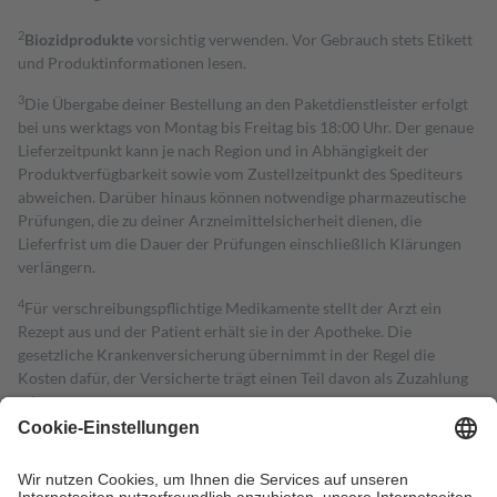
2
Biozidprodukte
vorsichtig verwenden. Vor Gebrauch stets Etikett
und Produktinformationen lesen.
3
Die Übergabe deiner Bestellung an den Paketdienstleister erfolgt
bei uns werktags von Montag bis Freitag bis 18:00 Uhr. Der genaue
Lieferzeitpunkt kann je nach Region und in Abhängigkeit der
Produktverfügbarkeit sowie vom Zustellzeitpunkt des Spediteurs
abweichen. Darüber hinaus können notwendige pharmazeutische
Prüfungen, die zu deiner Arzneimittelsicherheit dienen, die
Lieferfrist um die Dauer der Prüfungen einschließlich Klärungen
verlängern.
4
Für verschreibungspflichtige Medikamente stellt der Arzt ein
Rezept aus und der Patient erhält sie in der Apotheke. Die
gesetzliche Krankenversicherung übernimmt in der Regel die
Kosten dafür, der Versicherte trägt einen Teil davon als Zuzahlung
mit.
Grundsätzlich leisten Mitglieder Zuzahlungen in Höhe von zehn
Prozent des Abgabepreises,
mindestens
jedoch
fünf Euro
und
höchstens zehn Euro.
Es sind jedoch nie mehr als die tatsächlichen
Kosten der Leistung zu entrichten.